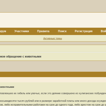
орум
Участники
Правила
Поиск
Регистрация
Вой
Активные темы
токое обращение с животными
 животными
повлекшее их гибель или увечье, если это деяние совершено из хулиганских побужден
осьмидесяти тысяч рублей или в размере заработной платы или иного дохода осужден
ов, либо исправительными работами на срок до одного года, либо арестом на срок до