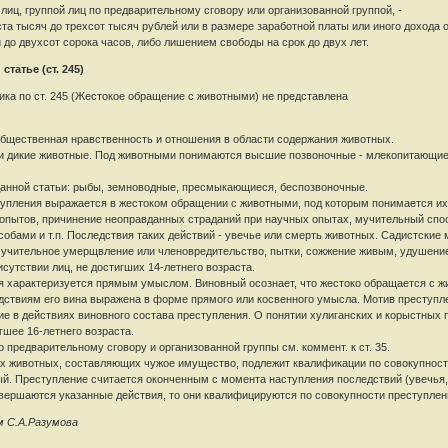
 лиц, группой лиц по предварительному сговору или организованной группой, -
а тысяч до трехсот тысяч рублей или в размере заработной платы или иного дохода о
 до двухсот сорока часов, либо лишением свободы на срок до двух лет.
татье (ст. 245)
ика по ст. 245 (Жестокое обращение с животными) не представлена
общественная нравственность и отношения в области содержания животных.
 и дикие животные. Под животными понимаются высшие позвоночные - млекопитающие
данной статьи: рыбы, земноводные, пресмыкающиеся, беспозвоночные.
тупления выражается в жестоком обращении с животными, под которым понимается их
опытов, причинение неоправданных страданий при научных опытах, мучительный спос
особами и т.п. Последствия таких действий - увечье или смерть животных. Садистск
чительное умерщвление или членовредительство, пытки, сожжение живым, удушение, 
сутствии лиц, не достигших 14-летнего возраста.
я характеризуется прямым умыслом. Виновный осознает, что жестоко обращается с ж
едствиям его вина выражена в форме прямого или косвенного умысла. Мотив преступле
е в действиях виновного состава преступления. О понятии хулиганских и корыстных по
гшее 16-летнего возраста.
о предварительному сговору и организованной группы см. коммент. к ст. 35.
 животных, составляющих чужое имущество, подлежит квалификации по совокупности 
ый. Преступление считается оконченным с момента наступления последствий (увечья,
овершаются указанные действия, то они квалифицируются по совокупности преступлен
м С.А.Разумова