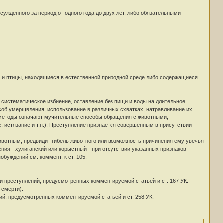
сужденного за период от одного года до двух лет, либо обязательными
 и птицы, находящиеся в естественной природной среде либо содержащиеся
 систематическое избиение, оставление без пищи и воды на длительное
об умерщвления, использование в различных схватках, натравливание их
ие методы означают мучительные способы обращения с животными,
истязание и т.п.). Преступление признается совершенным в присутствии
ивотным, предвидит гибель животного или возможность причинения ему увечья
ния - хулиганский или корыстный - при отсутствии указанных признаков
буждений см. коммент. к ст. 105.
преступлений, предусмотренных комментируемой статьей и ст. 167 УК.
 смерти).
ий, предусмотренных комментируемой статьей и ст. 258 УК.