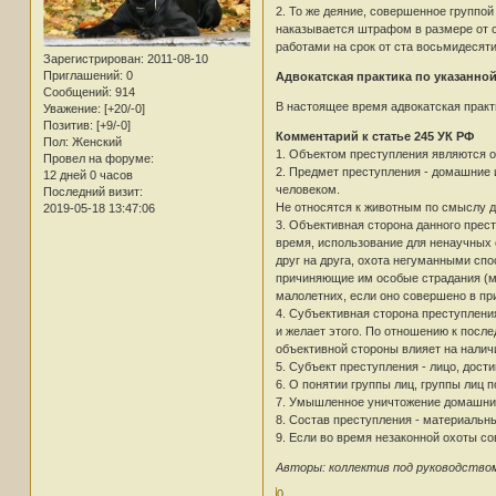
2. То же деяние, совершенное группой
наказывается штрафом в размере от ст
работами на срок от ста восьмидесяти
Зарегистрирован
: 2011-08-10
Приглашений:
0
Адвокатская практика по указанной с
Сообщений:
914
В настоящее время адвокатская практ
Уважение:
[+20/-0]
Позитив:
[+9/-0]
Комментарий к статье 245 УК РФ
Пол:
Женский
1. Объектом преступления являются 
Провел на форуме:
2. Предмет преступления - домашние
12 дней 0 часов
человеком.
Последний визит:
Не относятся к животным по смыслу 
2019-05-18 13:47:06
3. Объективная сторона данного прес
время, использование для ненаучных 
друг на друга, охота негуманными сп
причиняющие им особые страдания (му
малолетних, если оно совершено в при
4. Субъективная сторона преступлени
и желает этого. По отношению к посл
объективной стороны влияет на наличи
5. Субъект преступления - лицо, дости
6. О понятии группы лиц, группы лиц п
7. Умышленное уничтожение домашних
8. Состав преступления - материальн
9. Если во время незаконной охоты с
Авторы: коллектив под руководство
0