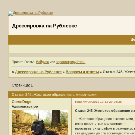
Дрессировка на Рублевке
Ф
Привет, Гость!
Войдите
или
зарегистрируйтесь
.
»
Дрессировка на Рублевке
»
Вопросы и ответы
»
Статья 245. Жес
Страница:
1
Статья 245. Жестокое обращение с животными
CorsoDogs
Поделиться
2011-10-12 20:25:38
Администратор
Статья 245. Жестокое обращение с
1. Жестокое обращение с животными, 
или в присутствии малолетних, -
наказывается штрафом в размере до в
ста двадцати до ста восьмидесяти час