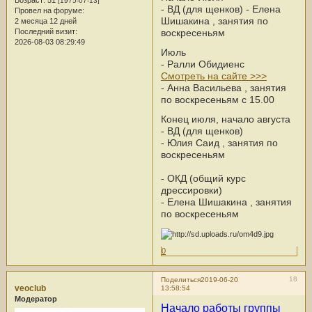
Возраст:
51
[1975-07-13]
- ВД (для щенков) - Елена
Провел на форуме:
Шишакина , занятия по
2 месяца 12 дней
воскресеньям
Последний визит:
2026-08-03 08:29:49
Июль
- Ралли Обидиенс
Смотреть на сайте >>>
- Анна Васильева , занятия
по воскресеньям с 15.00
Конец июля, начало августа
- ВД (для щенков)
- Юлия Саид , занятия по
воскресеньям
- ОКД (общий курс
дрессировки)
- Елена Шишакина , занятия
по воскресеньям
0
18
Поделиться
2019-06-20
veoclub
13:58:54
Модератор
Начало работы группы