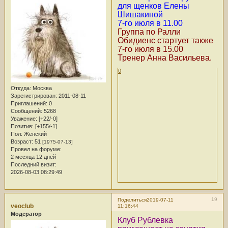
для щенков Елены
Шишакиной
7-го июля в 11.00
Группа по Ралли
Обидиенс стартует также
7-го июля в 15.00
Тренер Анна Васильева.
0
Откуда:
Москва
Зарегистрирован
: 2011-08-11
Приглашений:
0
Сообщений:
5268
Уважение:
[+22/-0]
Позитив:
[+155/-1]
Пол:
Женский
Возраст:
51
[1975-07-13]
Провел на форуме:
2 месяца 12 дней
Последний визит:
2026-08-03 08:29:49
19
Поделиться
2019-07-11
veoclub
11:16:44
Модератор
Клуб Рублевка