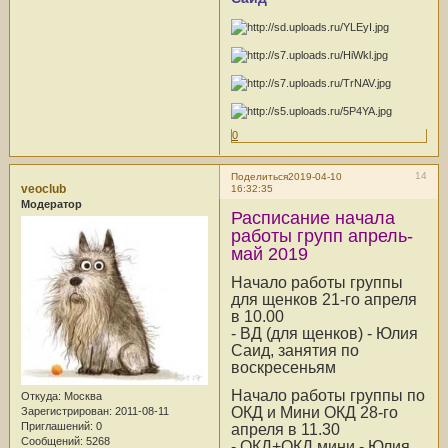
0
14
Поделиться
2019-04-10
veoclub
16:32:35
Модератор
Расписание начала
работы групп апрель-
май 2019
Начало работы группы
для щенков 21-го апреля
в 10.00
- ВД (для щенков) - Юлия
Саид, занятия по
воскресеньям
Начало работы группы по
Откуда:
Москва
ОКД и Мини ОКД 28-го
Зарегистрирован
: 2011-08-11
Приглашений:
0
апреля в 11.30
Сообщений:
5268
- ОКД+ОКД мини - Юлия