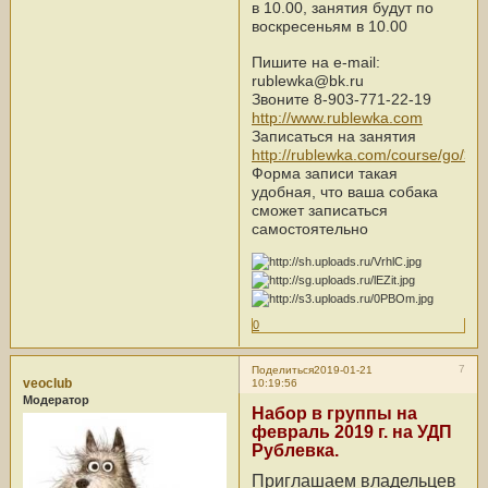
в 10.00, занятия будут по
воскресеньям в 10.00
Пишите на e-mail:
rublewka@bk.ru
Звоните 8-903-771-22-19
http://www.rublewka.com
Записаться на занятия
http://rublewka.com/course/go/>>
Форма записи такая
удобная, что ваша собака
сможет записаться
самостоятельно
0
7
Поделиться
2019-01-21
veoclub
10:19:56
Модератор
Набор в группы на
февраль 2019 г. на УДП
Рублевка.
Приглашаем владельцев