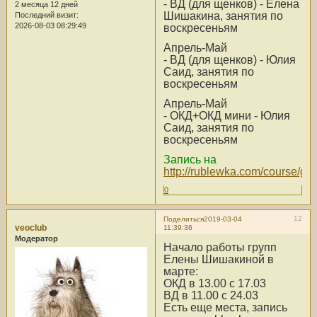
- ВД (для щенков) - Елена
2 месяца 12 дней
Шишакина, занятия по
Последний визит:
2026-08-03 08:29:49
воскресеньям
Апрель-Май
- ВД (для щенков) - Юлия
Саид, занятия по
воскресеньям
Апрель-Май
- ОКД+ОКД мини - Юлия
Саид, занятия по
воскресеньям
Запись на
http://rublewka.com/course/go/
0
12
Поделиться
2019-03-04
veoclub
11:39:36
Модератор
Начало работы групп
Елены Шишакиной в
марте:
ОКД в 13.00 с 17.03
ВД в 11.00 с 24.03
Есть еще места, запись