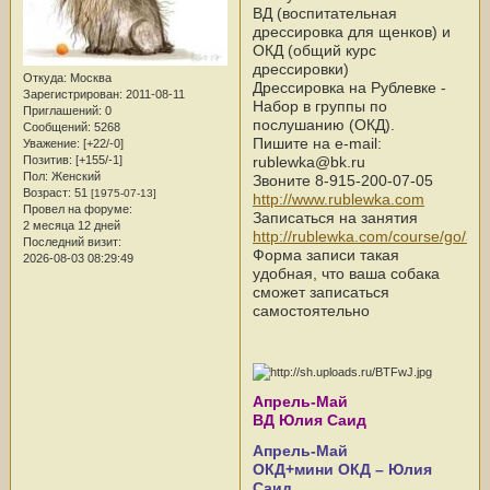
ВД (воспитательная
дрессировка для щенков) и
ОКД (общий курс
дрессировки)
Откуда:
Москва
Дрессировка на Рублевке -
Зарегистрирован
: 2011-08-11
Набор в группы по
Приглашений:
0
послушанию (ОКД).
Сообщений:
5268
Пишите на e-mail:
Уважение:
[+22/-0]
rublewka@bk.ru
Позитив:
[+155/-1]
Пол:
Женский
Звоните 8-915-200-07-05
Возраст:
51
[1975-07-13]
http://www.rublewka.com
Провел на форуме:
Записаться на занятия
2 месяца 12 дней
http://rublewka.com/course/go/>>
Последний визит:
Форма записи такая
2026-08-03 08:29:49
удобная, что ваша собака
сможет записаться
самостоятельно
Апрель-Май
ВД Юлия Саид
Апрель-Май
ОКД+мини ОКД – Юлия
Саид