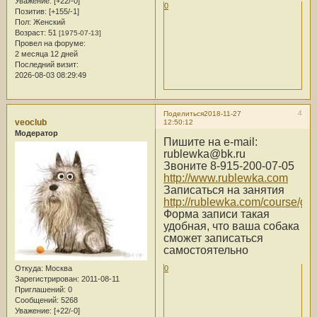
Уважение:
[+22/-0]
0
Позитив:
[+155/-1]
Пол:
Женский
Возраст:
51
[1975-07-13]
Провел на форуме:
2 месяца 12 дней
Последний визит:
2026-08-03 08:29:49
4
Поделиться
2018-11-27
veoclub
12:50:12
Модератор
Пишите на e-mail:
rublewka@bk.ru
Звоните 8-915-200-07-05
http://www.rublewka.com
Записаться на занятия
http://rublewka.com/course/go
Форма записи такая
удобная, что ваша собака
сможет записаться
самостоятельно
0
Откуда:
Москва
Зарегистрирован
: 2011-08-11
Приглашений:
0
Сообщений:
5268
Уважение:
[+22/-0]