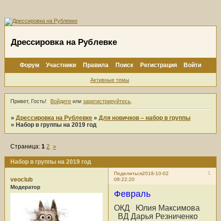
Дрессировка на Рублевке
Форум
Участники
Правила
Поиск
Регистрация
Войти
Активные темы
Привет, Гость!
Войдите
или
зарегистрируйтесь
.
»
Дрессировка на Рублевке
»
Для новичков – набор в группы
»
Набор в группы на 2019 год
Страница:
1
2
»
Набор в группы на 2019 год
1
Поделиться
2018-10-02
veoclub
08:22:20
Модератор
Февраль
ОКД Юлия Максимова
ВД Дарья Резниченко