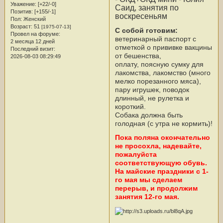
Уважение:
[+22/-0]
Саид, занятия по
Позитив:
[+155/-1]
воскресеньям
Пол:
Женский
Возраст:
51
[1975-07-13]
С собой готовим:
Провел на форуме:
ветеринарный паспорт с
2 месяца 12 дней
отметкой о прививке вакцины
Последний визит:
от бешенства,
2026-08-03 08:29:49
оплату, поясную сумку для
лакомства, лакомство (много
мелко порезанного мяса),
пару игрушек, поводок
длинный, не рулетка и
короткий.
Собака должна быть
голодная (с утра не кормить)!
Пока поляна окончательно
не просохла, надевайте,
пожалуйста
соответствующую обувь.
На майские праздники с 1-
го мая мы сделаем
перерыв, и продолжим
занятия 12-го мая.