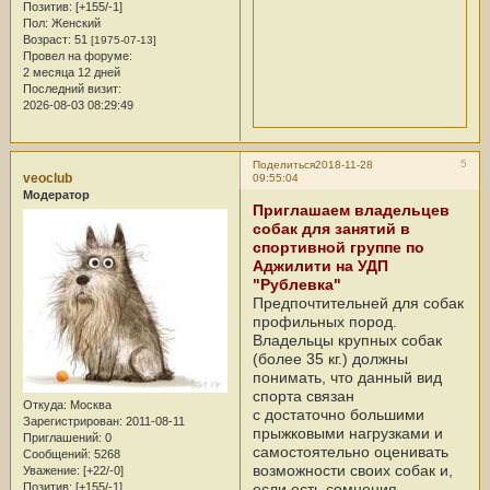
Позитив:
[+155/-1]
Пол:
Женский
Возраст:
51
[1975-07-13]
Провел на форуме:
2 месяца 12 дней
Последний визит:
2026-08-03 08:29:49
5
Поделиться
2018-11-28
veoclub
09:55:04
Модератор
Приглашаем владельцев
собак для занятий в
спортивной группе по
Аджилити на УДП
"Рублевка"
Предпочтительней для собак
профильных пород.
Владельцы крупных собак
(более 35 кг.) должны
понимать, что данный вид
спорта связан
Откуда:
Москва
с достаточно большими
Зарегистрирован
: 2011-08-11
прыжковыми нагрузками и
Приглашений:
0
самостоятельно оценивать
Сообщений:
5268
возможности своих собак и,
Уважение:
[+22/-0]
если есть сомнения,
Позитив:
[+155/-1]