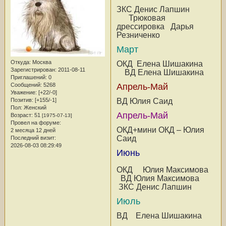
ЗКС Денис Лапшин
Трюковая
дрессировка Дарья
Резниченко
Март
Откуда:
Москва
ОКД Елена Шишакина
Зарегистрирован
: 2011-08-11
ВД Елена Шишакина
Приглашений:
0
Апрель-Май
Сообщений:
5268
Уважение:
[+22/-0]
ВД Юлия Саид
Позитив:
[+155/-1]
Пол:
Женский
Апрель-Май
Возраст:
51
[1975-07-13]
Провел на форуме:
ОКД+мини ОКД – Юлия
2 месяца 12 дней
Саид
Последний визит:
2026-08-03 08:29:49
Июнь
ОКД Юлия Максимова
ВД Юлия Максимова
ЗКС Денис Лапшин
Июль
ВД Елена Шишакина