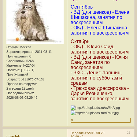
Сентябрь
- ВД (для щенков) - Елена
Шишакина, занятия по
воскресеньям
- ОКД - Елена Шишакина,
занятия по воскресеньям
Октябрь
- ОКД - Юлия Саид,
Откуда:
Москва
занятия по воскресеньям
Зарегистрирован
: 2011-08-11
- ВД (для щенков) - Юлия
Приглашений:
0
Сообщений:
5268
Саид, занятия по
Уважение:
[+22/-0]
воскресеньям
Позитив:
[+155/-1]
- ЗКС - Денис Лапшин,
Пол:
Женский
занятия по субботам и
Возраст:
51
[1975-07-13]
средам
Провел на форуме:
- Трюковая дрессировка -
2 месяца 12 дней
Дарья Резниченко,
Последний визит:
2026-08-03 08:29:49
занятия по воскресеньям
0
21
Поделиться
2019-08-23
veoclub
10:46:45