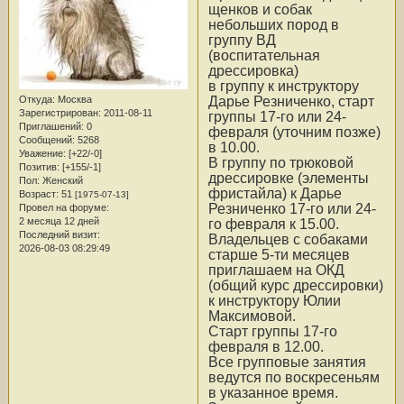
щенков и собак
небольших пород в
группу ВД
(воспитательная
дрессировка)
в группу к инструктору
Дарье Резниченко, старт
Откуда:
Москва
Зарегистрирован
: 2011-08-11
группы 17-го или 24-
Приглашений:
0
февраля (уточним позже)
Сообщений:
5268
в 10.00.
Уважение:
[+22/-0]
В группу по трюковой
Позитив:
[+155/-1]
дрессировке (элементы
Пол:
Женский
фристайла) к Дарье
Возраст:
51
[1975-07-13]
Резниченко 17-го или 24-
Провел на форуме:
2 месяца 12 дней
го февраля к 15.00.
Последний визит:
Владельцев с собаками
2026-08-03 08:29:49
старше 5-ти месяцев
приглашаем на ОКД
(общий курс дрессировки)
к инструктору Юлии
Максимовой.
Старт группы 17-го
февраля в 12.00.
Все групповые занятия
ведутся по воскресеньям
в указанное время.