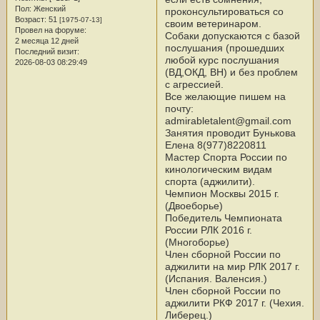
Пол:
Женский
проконсультироваться со
Возраст:
51
[1975-07-13]
своим ветеринаром.
Провел на форуме:
Собаки допускаются с базой
2 месяца 12 дней
послушания (прошедших
Последний визит:
любой курс послушания
2026-08-03 08:29:49
(ВД,ОКД, BH) и без проблем
с агрессией.
Все желающие пишем на
почту:
admirabletalent@gmail.com
Занятия проводит Бунькова
Елена 8(977)8220811
Мастер Спорта России по
кинологическим видам
спорта (аджилити).
Чемпион Москвы 2015 г.
(Двоеборье)
Победитель Чемпионата
России РЛК 2016 г.
(Многоборье)
Член сборной России по
аджилити на мир РЛК 2017 г.
(Испания. Валенсия.)
Член сборной России по
аджилити РКФ 2017 г. (Чехия.
Либерец.)