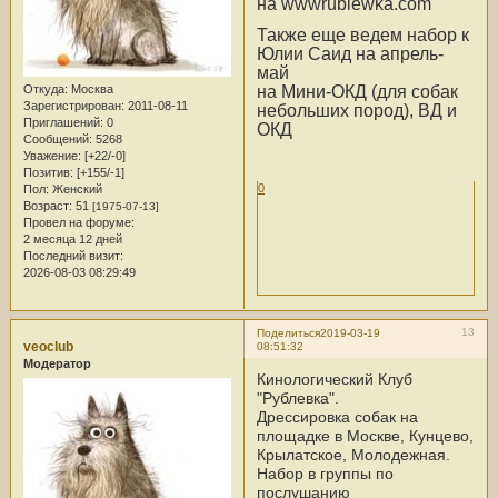
на wwwrublewka.com
Также еще ведем набор к
Юлии Саид на апрель-
май
на Мини-ОКД (для собак
Откуда:
Москва
Зарегистрирован
: 2011-08-11
небольших пород), ВД и
Приглашений:
0
ОКД
Сообщений:
5268
Уважение:
[+22/-0]
Позитив:
[+155/-1]
0
Пол:
Женский
Возраст:
51
[1975-07-13]
Провел на форуме:
2 месяца 12 дней
Последний визит:
2026-08-03 08:29:49
13
Поделиться
2019-03-19
veoclub
08:51:32
Модератор
Кинологический Клуб
"Рублевка".
Дрессировка собак на
площадке в Москве, Кунцево,
Крылатское, Молодежная.
Набор в группы по
послушанию