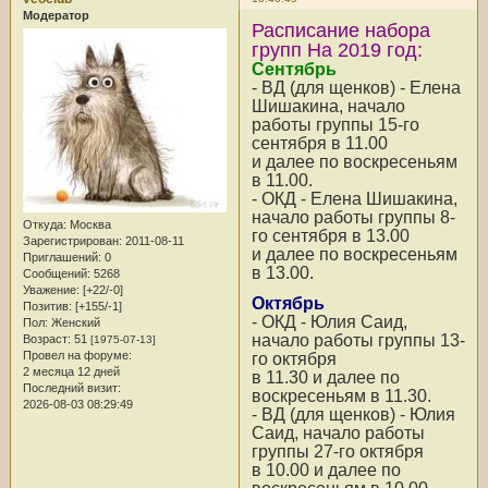
Модератор
Расписание набора
групп На 2019 год:
Сентябрь
- ВД (для щенков) - Елена
Шишакина, начало
работы группы 15-го
сентября в 11.00
и далее по воскресеньям
в 11.00.
- ОКД - Елена Шишакина,
начало работы группы 8-
Откуда:
Москва
го сентября в 13.00
Зарегистрирован
: 2011-08-11
и далее по воскресеньям
Приглашений:
0
в 13.00.
Сообщений:
5268
Уважение:
[+22/-0]
Октябрь
Позитив:
[+155/-1]
- ОКД - Юлия Саид,
Пол:
Женский
начало работы группы 13-
Возраст:
51
[1975-07-13]
Провел на форуме:
го октября
2 месяца 12 дней
в 11.30 и далее по
Последний визит:
воскресеньям в 11.30.
2026-08-03 08:29:49
- ВД (для щенков) - Юлия
Саид, начало работы
группы 27-го октября
в 10.00 и далее по