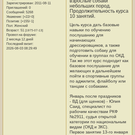
взрослые собаки
Зарегистрирован
: 2011-08-11
небольших пород.
Приглашений:
0
Продолжительность курса
Сообщений:
5268
10 занятий.
Уважение:
[+22/-0]
Позитив:
[+155/-1]
Цель курса дать базовые
Пол:
Женский
навыки по обучению
Возраст:
51
[1975-07-13]
послушанию для
Провел на форуме:
2 месяца 12 дней
начинающих
Последний визит:
дрессировщиков, а также
2026-08-03 08:29:49
подготовить собаку для
обучении в группах по ОКД.
Так же этот курс подходит как
базовое послушание для
желающих в дальнейшем
пойти в спортивные группы
по аджилити, флайболу или
танцам с собаками.
Январь после праздников
- ВД (для щенков) - Юлия
Саид, специалист по
рабочим качествам РКФ
№2911, судья открытой
категории по национальным
видам (ОКД и ЗКС).
Первое занятие 13-го января