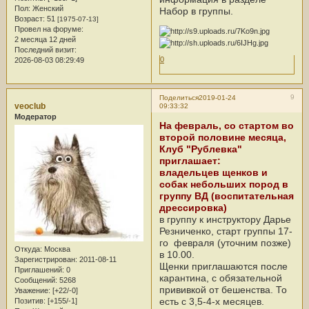
Пол:
Женский
Набор в группы.
Возраст:
51
[1975-07-13]
Провел на форуме:
2 месяца 12 дней
Последний визит:
0
2026-08-03 08:29:49
9
Поделиться
2019-01-24
veoclub
09:33:32
Модератор
На февраль, со стартом во
второй половине месяца,
Клуб "Рублевка"
приглашает:
владельцев щенков и
собак небольших пород в
группу ВД (воспитательная
дрессировка)
в группу к инструктору Дарье
Резниченко, старт группы 17-
го февраля (уточним позже)
Откуда:
Москва
в 10.00.
Зарегистрирован
: 2011-08-11
Щенки приглашаются после
Приглашений:
0
карантина, с обязательной
Сообщений:
5268
прививкой от бешенства. То
Уважение:
[+22/-0]
есть с 3,5-4-х месяцев.
Позитив:
[+155/-1]