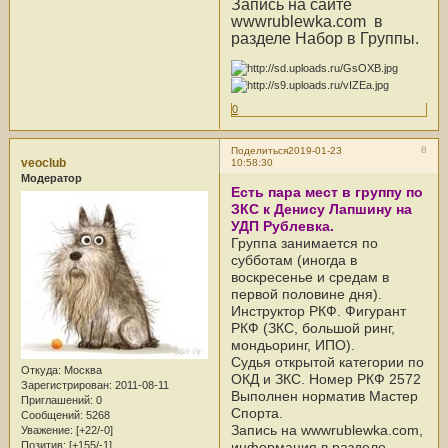
Запись на сайте
wwwrublewka.com в
разделе Набор в Группы.
0
8
Поделиться
2019-01-23
veoclub
10:58:30
Модератор
Есть пара мест в группу по
ЗКС к Денису Лапшину на
УДП Рублевка.
Группа занимается по
субботам (иногда в
воскресенье и средам в
первой половине дня).
Инструктор РКФ. Фигурант
РКФ (ЗКС, большой ринг,
мондьоринг, ИПО).
Судья открытой категории по
Откуда:
Москва
ОКД и ЗКС. Номер РКФ 2572
Зарегистрирован
: 2011-08-11
Выполнен норматив Мастер
Приглашений:
0
Спорта.
Сообщений:
5268
Запись на wwwrublewka.com,
Уважение:
[+22/-0]
информация в разделе
Позитив:
[+155/-1]