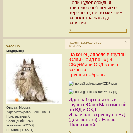
Если будет дождь я
пришлю сообщение о
переносе, не позже, чем
за полтора часа до
занятия.
0
15
Поделиться
2019-04-15
veoclub
16:46:35
Модератор
На конец апреля в группы
Юлии Саид по ВД и
ОКД+Мини ОКД запись
закрыта.
Группы набраны.
Идет набор на июнь в
группы Юлии Максимовой
Откуда:
Москва
по ВД и ОКД
Зарегистрирован
: 2011-08-11
И на июль в группу по ВД
Приглашений:
0
(для щенков) к Елене
Сообщений:
5268
Шишакиной.
Уважение:
[+22/-0]
Позитив:
[+155/-1]
0