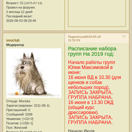
Возраст:
51
[1975-07-13]
Провел на форуме:
2 месяца 12 дней
Последний визит:
2026-08-03 08:29:49
17
Поделиться
2019-05-18
veoclub
11:52:03
Модератор
Расписание набора
групп На 2019 год:
Начало работы групп
Юлии Максимовой в
июне:
16 июня ВД в 10.30 (для
щенков и собак
небольших пород),
ЗАПИСЬ ЗАКРЫТА,
ГРУППА НАБРАНА.
Откуда:
Москва
16 июня в 13.30 ОКД
Зарегистрирован
: 2011-08-11
(общий курс
Приглашений:
0
дрессировки).
Сообщений:
5268
ЗАПИСЬ ЗАКРЫТА,
Уважение:
[+22/-0]
ГРУППА НАБРАНА.
Позитив:
[+155/-1]
Пол:
Женский
Начало Июля