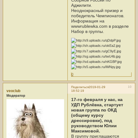
Сборной России по
Аджилити.
Неоднокрасный призер и
победитель Чемпионатов.
Информация на
wwwrublewka.com в разделе
Набор в группы.
0
10
Поделиться
2019-01-29
veoclub
18:52:19
Модератор
17-го февраля у нас, на
УДП Рублёвка, стартует
новая группа по ОКД
(общему курсу
дрессировки), под
руководством Юлии
Максимовой.
В группу приглашаются