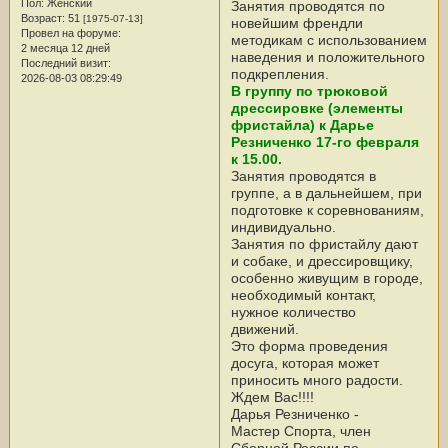
Пол:
Женский
Занятия проводятся по
Возраст:
51
[1975-07-13]
новейшим френдли
Провел на форуме:
методикам с использованием
2 месяца 12 дней
наведения и положительного
Последний визит:
подкрепления.
2026-08-03 08:29:49
В группу по трюковой
дрессировке (элементы
фристайла) к Дарье
Резниченко 17-го февраля
к 15.00.
Занятия проводятся в
группе, а в дальнейшем, при
подготовке к соревнованиям,
индивидуально.
Занятия по фристайлу дают
и собаке, и дрессировщику,
особенно живущим в городе,
необходимый контакт,
нужное количество
движений.
Это форма проведения
досуга, которая может
приносить много радости.
Ждем Вас!!!!
Дарья Резниченко -
Мастер Спорта, член