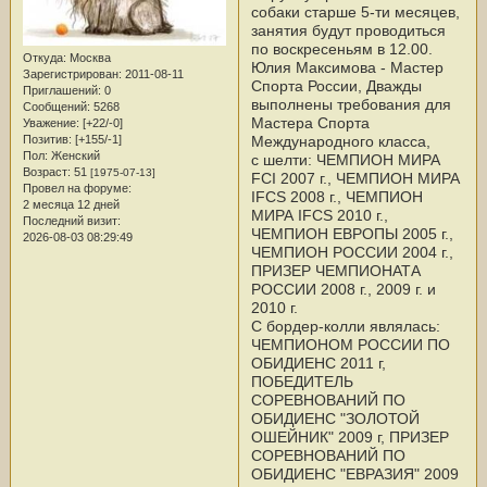
собаки старше 5-ти месяцев,
занятия будут проводиться
по воскресеньям в 12.00.
Откуда:
Москва
Юлия Максимова - Мастер
Зарегистрирован
: 2011-08-11
Спорта России, Дважды
Приглашений:
0
выполнены требования для
Сообщений:
5268
Мастера Спорта
Уважение:
[+22/-0]
Международного класса,
Позитив:
[+155/-1]
Пол:
Женский
с шелти: ЧЕМПИОН МИРА
Возраст:
51
[1975-07-13]
FCI 2007 г., ЧЕМПИОН МИРА
Провел на форуме:
IFCS 2008 г., ЧЕМПИОН
2 месяца 12 дней
МИРА IFCS 2010 г.,
Последний визит:
ЧЕМПИОН ЕВРОПЫ 2005 г.,
2026-08-03 08:29:49
ЧЕМПИОН РОССИИ 2004 г.,
ПРИЗЕР ЧЕМПИОНАТА
РОССИИ 2008 г., 2009 г. и
2010 г.
С бордер-колли являлась:
ЧЕМПИОНОМ РОССИИ ПО
ОБИДИЕНС 2011 г,
ПОБЕДИТЕЛЬ
СОРЕВНОВАНИЙ ПО
ОБИДИЕНС "ЗОЛОТОЙ
ОШЕЙНИК" 2009 г, ПРИЗЕР
СОРЕВНОВАНИЙ ПО
ОБИДИЕНС "ЕВРАЗИЯ" 2009