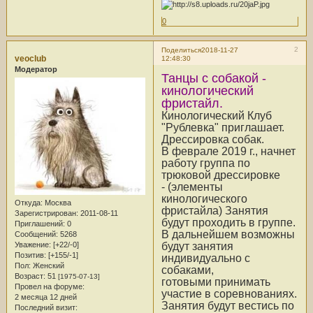
0
2
Поделиться
2018-11-27
veoclub
12:48:30
Модератор
Танцы с собакой -
кинологический
фристайл.
Кинологический Клуб
"Рублевка" приглашает.
Дрессировка собак.
В феврале 2019 г., начнет
работу группа по
трюковой дрессировке
- (элементы
кинологического
Откуда:
Москва
фристайла) Занятия
Зарегистрирован
: 2011-08-11
будут проходить в группе.
Приглашений:
0
В дальнейшем возможны
Сообщений:
5268
будут занятия
Уважение:
[+22/-0]
Позитив:
[+155/-1]
индивидуально с
Пол:
Женский
собаками,
Возраст:
51
[1975-07-13]
готовыми принимать
Провел на форуме:
участие в соревнованиях.
2 месяца 12 дней
Занятия будут вестись по
Последний визит: