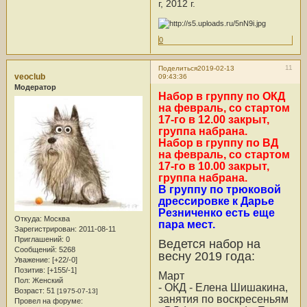
г, 2012 г.
0
11
Поделиться
2019-02-13
veoclub
09:43:36
Модератор
Набор в группу по ОКД
на февраль, со стартом
17-го в 12.00 закрыт,
группа набрана.
Набор в группу по ВД
на февраль, со стартом
17-го в 10.00 закрыт,
группа набрана.
В группу по трюковой
дрессировке к Дарье
Резниченко есть еще
Откуда:
Москва
пара мест.
Зарегистрирован
: 2011-08-11
Приглашений:
0
Ведется набор на
Сообщений:
5268
весну 2019 года:
Уважение:
[+22/-0]
Позитив:
[+155/-1]
Март
Пол:
Женский
- ОКД - Елена Шишакина,
Возраст:
51
[1975-07-13]
занятия по воскресеньям
Провел на форуме: