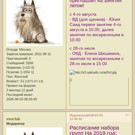
приглашает на занятия
летом!
с 4-го августа
- ВД (для щенков) - Юлия
Саид первое занятие 4-го
августа в 10.00, далее
занятия по воскресеньям в
10.00
с 28-го июля
Откуда:
Москва
- ОКД - Елена Шишакина,
Зарегистрирован
: 2011-08-11
занятия по воскресеньям с
Приглашений:
0
Сообщений:
5268
28-го июля в 15.00
Уважение:
[+22/-0]
Позитив:
[+155/-1]
Пол:
Женский
0
Возраст:
51
[1975-07-13]
Провел на форуме:
2 месяца 12 дней
Последний визит:
2026-08-03 08:29:49
20
Поделиться
2019-07-31
veoclub
12:30:32
Модератор
Расписание набора
групп На 2019 год: