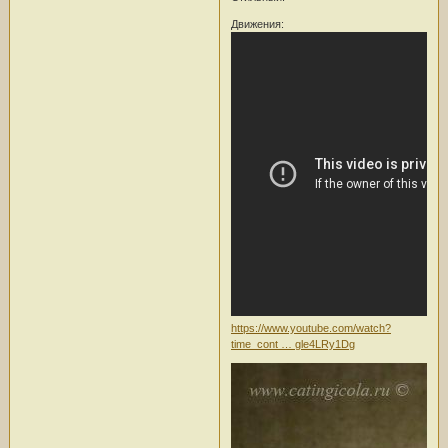
Движения:
https://www.youtube.com/watch?
time_cont … gle4LRy1Dg