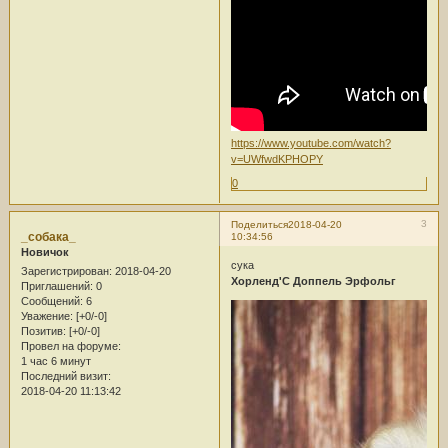
https://www.youtube.com/watch?
v=UWfwdKPHOPY
0
3
Поделиться
2018-04-20
_собака_
10:34:56
Новичок
сука
Зарегистрирован
: 2018-04-20
Хорленд'С Доппель Эрфольг
Приглашений:
0
Сообщений:
6
Уважение:
[+0/-0]
Позитив:
[+0/-0]
Провел на форуме:
1 час 6 минут
Последний визит:
2018-04-20 11:13:42