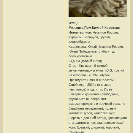
Отец:
Милашка Пом Крутой Коротыш
Интерчемпион, Чемпион России,
Украины, Беларуси, Грузии,
Азербайджана,
Казахстана, Юный Чемпион России,
Юный Победитель Клуба и т.д.
бело-кремовый
24,5 см (малый шпиц)
Отец - Крутыш - 6-летний
мультичемпион и мультиBIG, третий
на «России - 2013», «Кубке
Президента РКФ» и «Золотом
Ошейнике - 2014» (в классе
чемпионов) и т.д. и т.п. Имеет
шикарные движения (свободные,
пружинистые, сохраняет
высокопередость и прочный верх, не
барабанит передними), полный
комплект зубов, качественную
шерсть с длинной остью, крепкие уши
стандартного постава, ровные руки/
ноги. Крепкий, широкий, короткий.
Стильный.