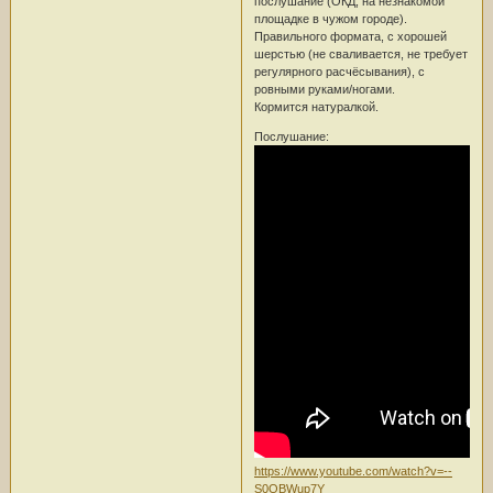
послушание (ОКД, на незнакомой
площадке в чужом городе).
Правильного формата, с хорошей
шерстью (не сваливается, не требует
регулярного расчёсывания), с
ровными руками/ногами.
Кормится натуралкой.
Послушание:
https://www.youtube.com/watch?v=--
S0QBWup7Y