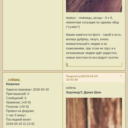
прикус - ножницы, резцы - 6 х 6,
невнятная ситуация по одному яйцу
("гуляет")
Каким кажется по фото - такой и есть:
милаш-добряш, лизун, очень
внимательный к людям и их
пожеланиям, при этом не трус и к
незнакомым людям идёт радостно,
новые местности исследует охотно.
0
5
Поделиться
2018-04-20
_собака_
10:43:40
Новичок
кобель
Зарегистрирован
: 2018-04-20
Хорленд'С Данке Шон
Приглашений:
0
Сообщений:
6
Уважение:
[+0/-0]
Позитив:
[+0/-0]
Провел на форуме:
1 час 6 минут
Последний визит:
2018-04-20 11:13:42