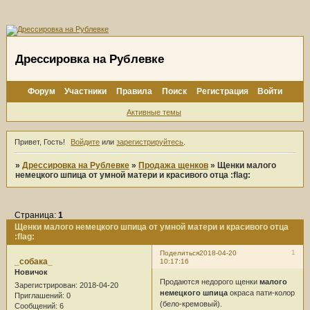
Дрессировка на Рублевке
Форум
Участники
Правила
Поиск
Регистрация
Войти
Активные темы
Привет, Гость!
Войдите
или
зарегистрируйтесь
.
»
Дрессировка на Рублевке
»
Продажа щенков
»
Щенки малого
немецкого шпица от умной матери и красивого отца :flag:
Страница:
1
Щенки малого немецкого шпица от умной матери и красивого отца
:flag:
1
Поделиться
2018-04-20
_собака_
10:17:16
Новичок
Продаются недорого щенки
малого
Зарегистрирован
: 2018-04-20
немецкого шпица
окраса пати-колор
Приглашений:
0
(бело-кремовый).
Сообщений:
6