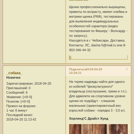
Щенки профессионально выращены,
привиты по возрасту, имеют клейма и
метрики щенка (РКФ), тестированы
для выявления индивидуальных
особенностей характера (видео
тестирования по Фишеру - Волхарду -
по запросу).
Находятся в г. Чебоксары. Доставка.
Контакты: ЛС, dasha-5@mail.ru или 8-
903-346-44-32
0
2
Поделиться
2018-04-20
_собака_
10:28:21
Новичок
Не теряю надежды найти для одного
Зарегистрирован
: 2018-04-20
из кобелей "физкультурного"
Приглашений:
0
владельца (послушание, трюки и т.п.).
Сообщений:
6
Для аджилити на спортивном уровне
Уважение:
[+0/-0]
щенки не подойдут - слишком
Позитив:
[+0/-0]
маленькие (ориентировочный вес
Провел на форуме:
1 час 6 минут
взрослой собаки - порядка 3 - 3,5 кг).
Последний визит:
Хорленд'С Драйст Хунд
2018-04-20 11:13:42