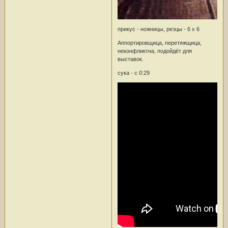
прикус - ножницы, резцы - 6 х 6
Аппортировщица, перетяжщица,
неконфликтна, подойдёт для
выставок.
сука - с 0:29