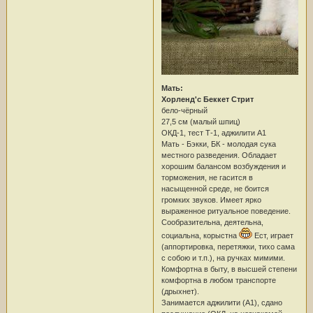
Мать:
Хорленд'с Беккет Стрит
бело-чёрный
27,5 см (малый шпиц)
ОКД-1, тест Т-1, аджилити А1
Мать - Бэкки, БК - молодая сука
местного разведения. Обладает
хорошим балансом возбуждения и
торможения, не гасится в
насыщенной среде, не боится
громких звуков. Имеет ярко
выраженное ритуальное поведение.
Сообразительна, деятельна,
социальна, корыстна
Ест, играет
(аппортировка, перетяжки, тихо сама
с собою и т.п.), на ручках мимими.
Комфортна в быту, в высшей степени
комфортна в любом транспорте
(дрыхнет).
Занимается аджилити (А1), сдано