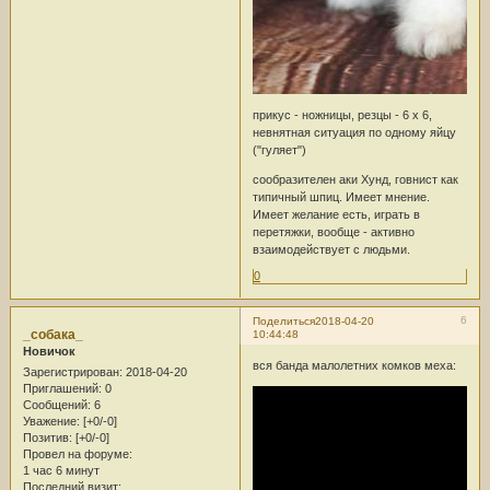
прикус - ножницы, резцы - 6 х 6,
невнятная ситуация по одному яйцу
("гуляет")
сообразителен аки Хунд, говнист как
типичный шпиц. Имеет мнение.
Имеет желание есть, играть в
перетяжки, вообще - активно
взаимодействует с людьми.
0
6
Поделиться
2018-04-20
_собака_
10:44:48
Новичок
вся банда малолетних комков меха:
Зарегистрирован
: 2018-04-20
Приглашений:
0
Сообщений:
6
Уважение:
[+0/-0]
Позитив:
[+0/-0]
Провел на форуме:
1 час 6 минут
Последний визит: