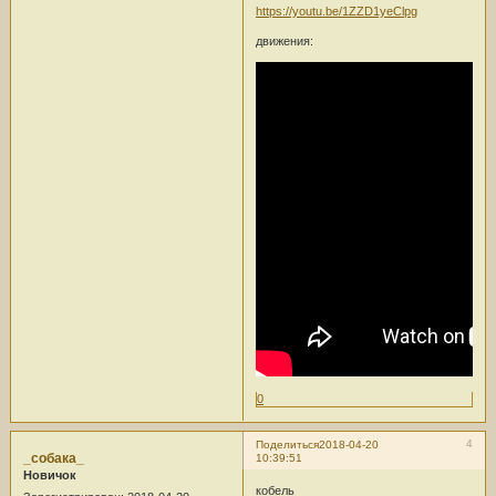
https://youtu.be/1ZZD1yeClpg
движения:
0
4
Поделиться
2018-04-20
_собака_
10:39:51
Новичок
кобель