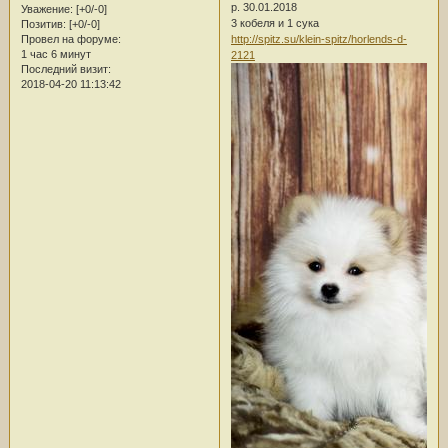
р. 30.01.2018
Уважение:
[+0/-0]
3 кобеля и 1 сука
Позитив:
[+0/-0]
http://spitz.su/klein-spitz/horlends-d-
Провел на форуме:
1 час 6 минут
2121
Последний визит:
2018-04-20 11:13:42