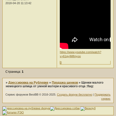
2018-04-20 11:13:42
https://www.youtube.com/watch?
v=61qy4Mfmyoo
0
Страница:
1
»
Дрессировка на Рублевке
»
Продажа щенков
»
Щенки малого
немецкого шпица от умной матери и красивого отца :flag:
Сервис форумов BestBB © 2016-2025.
Создать форум бесплатно
|
Поддержать
сервис