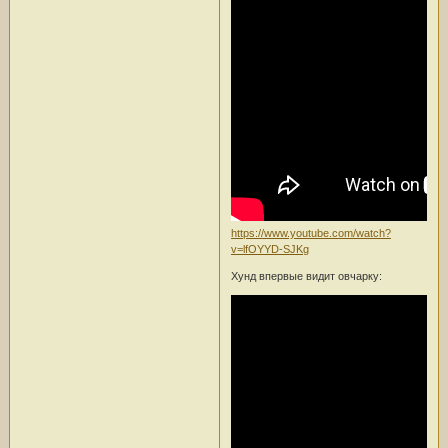
https://www.youtube.com/watch?
v=lfOYYD-SJKg
Хунд впервые видит овчарку: