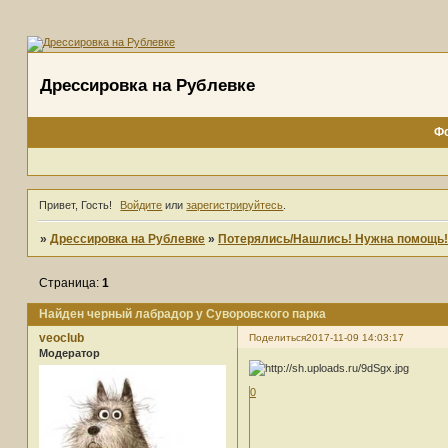
Дрессировка на Рублевке
Ф
Привет, Гость!
Войдите
или
зарегистрируйтесь
.
»
Дрессировка на Рублевке
»
Потерялись/Нашлись! Нужна помощь!
Страница:
1
Найден черный лабрадор у Суворовского парка
veoclub
Поделиться
2017-11-09 14:03:17
Модератор
0