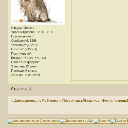
Откуда:
Москва
Зарегистрирован
: 2011-08-11
Приглашений:
0
Сообщений:
5268
Уважение:
[+22/-0]
Позитив:
[+155/-1]
Пол:
Женский
Возраст:
51
[1975-07-13]
Провел на форуме:
2 месяца 12 дней
Последний визит:
2026-08-03 08:29:49
Страница:
1
»
Дрессировка на Рублевке
»
Потерялись/Нашлись! Нужна помощь!