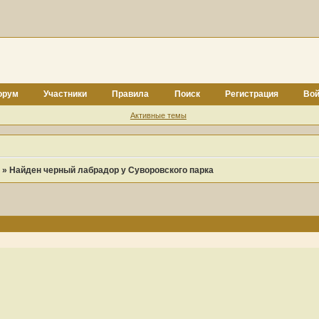
орум
Участники
Правила
Поиск
Регистрация
Вой
Активные темы
»
Найден черный лабрадор у Суворовского парка