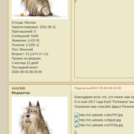
0
Откуда:
Москва
Зарегистрирован
: 2011-08-11
Приглашений:
0
Сообщений:
5268
Уважение:
[+22/-0]
Позитив:
[+155/-1]
Пол:
Женский
Возраст:
51
[1975-07-13]
Провел на форуме:
2 месяца 12 дней
Последний визит:
2026-08-03 08:29:49
veoclub
Поделиться
2017-05-06 09:19:26
Модератор
Благодарим всех тех, кто помог нам 
5-го мая 2017 года Клуб "Рублевка" в
Огромное вам спасибо! Дарья Резничен
0