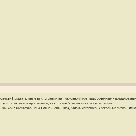
провести Показательные выступления на Поклонной Горе, приуроченные к праздновани
ыступил с отличной программой, за которую благодарим всех участников!!!!
ко, An R Xomiliosha Лена Елина (Lena Elina), Natalia Abramova, Алексей Мелихов, Эм