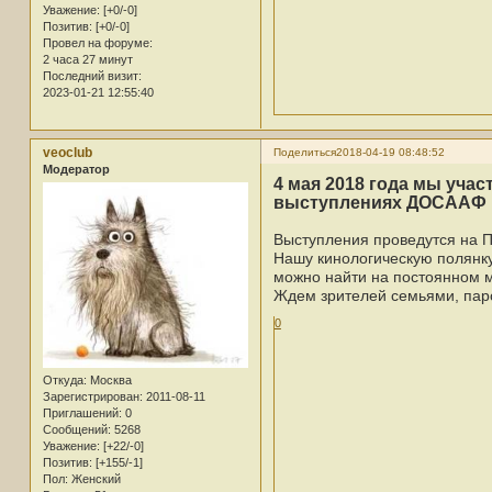
Уважение:
[+0/-0]
Позитив:
[+0/-0]
Провел на форуме:
2 часа 27 минут
Последний визит:
2023-01-21 12:55:40
veoclub
Поделиться
2018-04-19 08:48:52
Модератор
4 мая 2018 года мы уча
выступлениях ДОСААФ Р
Выступления проведутся на П
Нашу кинологическую полянк
можно найти на постоянном м
Ждем зрителей семьями, паро
0
Откуда:
Москва
Зарегистрирован
: 2011-08-11
Приглашений:
0
Сообщений:
5268
Уважение:
[+22/-0]
Позитив:
[+155/-1]
Пол:
Женский