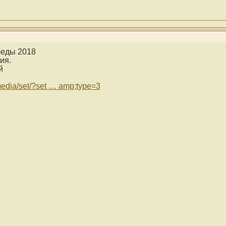
беды 2018
ия.
й
edia/set/?set … amp;type=3