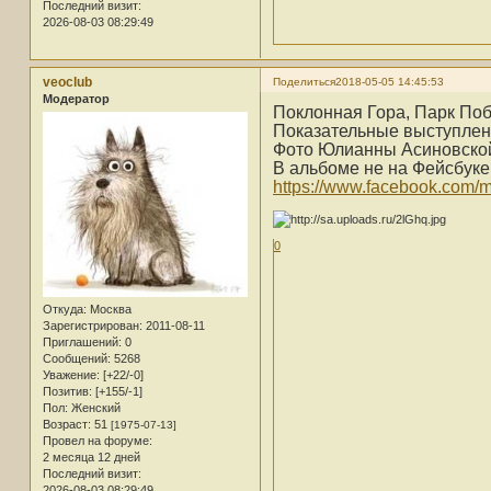
Последний визит:
2026-08-03 08:29:49
veoclub
Поделиться
2018-05-05 14:45:53
Модератор
Поклонная Гора, Парк По
Показательные выступлен
Фото Юлианны Асиновско
В альбоме не на Фейсбуке
https://www.facebook.com/m
0
Откуда:
Москва
Зарегистрирован
: 2011-08-11
Приглашений:
0
Сообщений:
5268
Уважение:
[+22/-0]
Позитив:
[+155/-1]
Пол:
Женский
Возраст:
51
[1975-07-13]
Провел на форуме:
2 месяца 12 дней
Последний визит:
2026-08-03 08:29:49