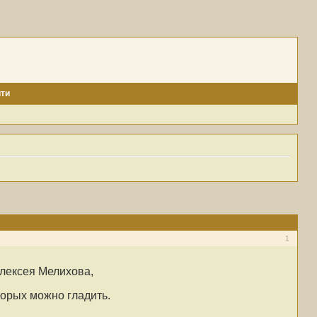
ти
1
лексея Мелихова,
торых можно гладить.