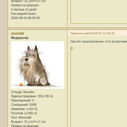
Возраст:
51
[1975-07-13]
Провел на форуме:
2 месяца 12 дней
Последний визит:
2026-08-03 08:29:49
veoclub
Поделиться
2018-05-02 14:05:32
Модератор
Насчёт показательных: 4-го встречаем
0
Откуда:
Москва
Зарегистрирован
: 2011-08-11
Приглашений:
0
Сообщений:
5268
Уважение:
[+22/-0]
Позитив:
[+155/-1]
Пол:
Женский
Возраст:
51
[1975-07-13]
Провел на форуме: