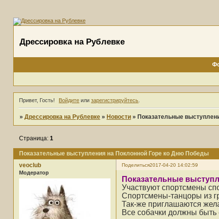
Дрессировка на Рублевке
Ф
Привет, Гость!
Войдите
или
зарегистрируйтесь
.
»
Дрессировка на Рублевке
»
Новости
»
Показательные выступлени
Страница:
1
Показательные выступления на Поклонной Горе ко Дню Победы
veoclub
Поделиться
2017-04-20 14:02:59
Модератор
Показательные выступле
Участвуют спортсмены сп
Спортсмены-танцоры из г
Так-же приглашаются жела
Все собачки должны быть