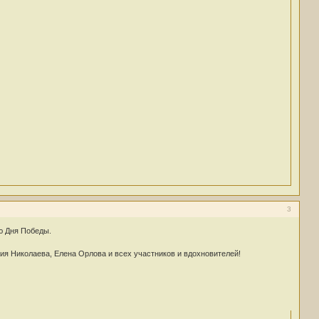
3
ю Дня Победы.
илия Николаева, Елена Орлова и всех участников и вдохновителей!