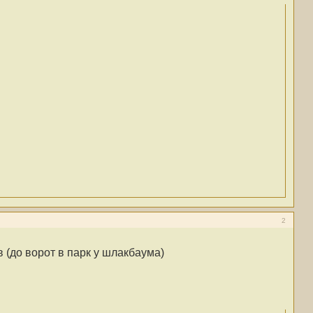
2
 (до ворот в парк у шлакбаума)