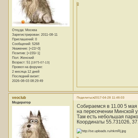
0
Откуда:
Москва
Зарегистрирован
: 2011-08-11
Приглашений:
0
Сообщений:
5268
Уважение:
[+22/-0]
Позитив:
[+155/-1]
Пол:
Женский
Возраст:
51
[1975-07-13]
Провел на форуме:
2 месяца 12 дней
Последний визит:
2026-08-03 08:29:49
veoclub
Поделиться
2017-04-28 11:46:03
Модератор
Собираемся в 11.00 5 мая
на пересечении Минской у
Там есть небольшая парко
Координаты 55.731026, 37