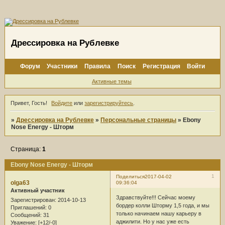
Дрессировка на Рублевке
Форум
Участники
Правила
Поиск
Регистрация
Войти
Активные темы
Привет, Гость!
Войдите
или
зарегистрируйтесь
.
»
Дрессировка на Рублевке
»
Персональные страницы
»
Ebony
Nose Energy - Шторм
Страница:
1
Ebony Nose Energy - Шторм
1
Поделиться
2017-04-02
olga63
09:36:04
Активный участник
Здравствуйте!!! Сейчас моему
Зарегистрирован
: 2014-10-13
бордер колли Шторму 1,5 года, и мы
Приглашений:
0
только начинаем нашу карьеру в
Сообщений:
31
аджилити. Но у нас уже есть
Уважение:
[+12/-0]