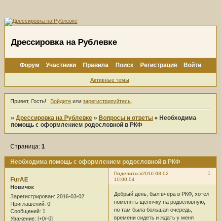
Дрессировка на Рублевке
Форум
Участники
Правила
Поиск
Регистрация
Войти
Активные темы
Привет, Гость!
Войдите
или
зарегистрируйтесь
.
»
Дрессировка на Рублевке
»
Вопросы и ответы
»
Необходима
помощь с оформлением родословной в РКФ
Страница:
1
Необходима помощь с оформлением родословной в РКФ
1
Поделиться
2016-03-02
FurAE
10:00:04
Новичок
Добрый день, был вчера в РКФ, хотел
Зарегистрирован
: 2016-03-02
поменять щенячку на родословную,
Приглашений:
0
но там была большая очередь,
Сообщений:
1
времени сидеть и ждать у меня
Уважение:
[+0/-0]