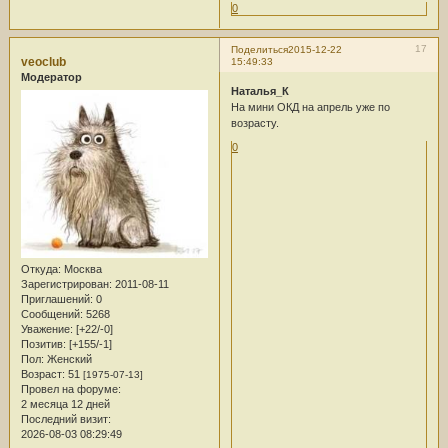
0
17
Поделиться
2015-12-22
veoclub
15:49:33
Модератор
Наталья_К
На мини ОКД на апрель уже по
возрасту.
0
Откуда:
Москва
Зарегистрирован
: 2011-08-11
Приглашений:
0
Сообщений:
5268
Уважение:
[+22/-0]
Позитив:
[+155/-1]
Пол:
Женский
Возраст:
51
[1975-07-13]
Провел на форуме:
2 месяца 12 дней
Последний визит:
2026-08-03 08:29:49