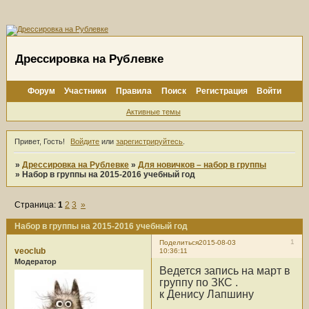
Дрессировка на Рублевке
Форум
Участники
Правила
Поиск
Регистрация
Войти
Активные темы
Привет, Гость!
Войдите
или
зарегистрируйтесь
.
»
Дрессировка на Рублевке
»
Для новичков – набор в группы
»
Набор в группы на 2015-2016 учебный год
Страница:
1
2
3
»
Набор в группы на 2015-2016 учебный год
1
Поделиться
2015-08-03
veoclub
10:36:11
Модератор
Ведется запись на март в
группу по ЗКС .
к Денису Лапшину