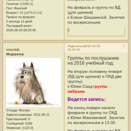
Позитив:
[+155/-1]
На февраль в группу по ВД
Пол:
Женский
(для щенков)
Возраст:
51
[1975-07-13]
к Елене Шишакиной. Занятия
Провел на форуме:
2 месяца 12 дней
по воскресеньям.
Последний визит:
0
2026-08-03 08:29:49
9
Поделиться
2015-12-15
veoclub
10:19:10
Модератор
Группы по послушанию
на 2016 учебный год:
На вторую половину января
(ВД (для щенков) и ОКД две
группы)
к Юлии Саид
группа
набрана
.
Ведется запись:
На конец января-начало
Откуда:
Москва
февраля в группу по ОКД
Зарегистрирован
: 2011-08-11
к Юлии Максимовой. Занятия
Приглашений:
0
по воскресеньям в 13.00.
Сообщений:
5268
Уважение:
[+22/-0]
На февраль в группу по ВД