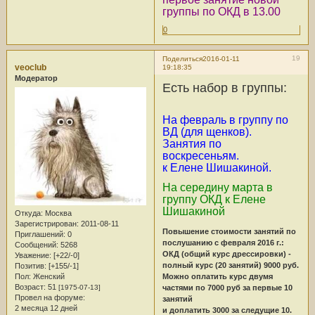
группы по ОКД в 13.00
0
19
Поделиться
2016-01-11
veoclub
19:18:35
Модератор
Есть набор в группы:
На февраль в группу по
ВД (для щенков).
Занятия по
воскресеньям.
к Елене Шишакиной.
На середину марта в
группу ОКД к Елене
Шишакиной
Откуда:
Москва
Зарегистрирован
: 2011-08-11
Повышение стоимости занятий по
Приглашений:
0
послушанию с февраля 2016 г.:
Сообщений:
5268
ОКД (общий курс дрессировки) -
Уважение:
[+22/-0]
полный курс (20 занятий) 9000 руб.
Позитив:
[+155/-1]
Можно оплатить курс двумя
Пол:
Женский
Возраст:
51
частями по 7000 руб за первые 10
[1975-07-13]
Провел на форуме:
занятий
2 месяца 12 дней
и доплатить 3000 за следущие 10.