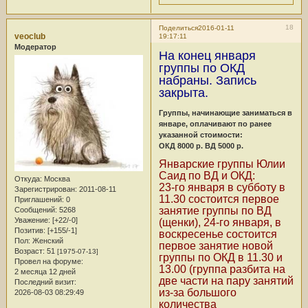
18
Поделиться
2016-01-11
veoclub
19:17:11
Модератор
На конец января
группы по ОКД
набраны. Запись
закрыта.
Группы, начинающие заниматься в
январе, оплачивают по ранее
указанной стоимости:
ОКД 8000 р. ВД 5000 р.
Январские группы Юлии
Саид по ВД и ОКД:
Откуда:
Москва
23-го января в субботу в
Зарегистрирован
: 2011-08-11
11.30 состоится первое
Приглашений:
0
занятие группы по ВД
Сообщений:
5268
Уважение:
[+22/-0]
(щенки), 24-го января, в
Позитив:
[+155/-1]
воскресенье состоится
Пол:
Женский
первое занятие новой
Возраст:
51
[1975-07-13]
группы по ОКД в 11.30 и
Провел на форуме:
13.00 (группа разбита на
2 месяца 12 дней
две части на пару занятий
Последний визит:
из-за большого
2026-08-03 08:29:49
количества