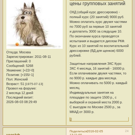
цены групповых занятий
ОКД (общий курс дрессировки) -
полный курс (20 занятий) 9000 руб.
Можно оплатить курс двумя частями
по 7000 руб за первые 10 занятий
и доплатить 3000 за следущие 10.
По окончании курса проводятся
испытания и выдается диплом РКФ.
Курс из 10 занятий по воспитательной
дрессировке (ВД для щенков) 6000
Откуда:
Москва
рублей.
Зарегистрирован
: 2011-08-11
Приглашений:
0
Защитные направления ЗКС Курс
Сообщений:
5268
ЗКС 4 месяца, 16 занятий - 16000 р.
Уважение:
[+22/-0]
Если оплачиваем двумя частями, то
Позитив:
[+155/-1]
по 9000 р. каждые два месяца.
Пол:
Женский
Можно оплачивать по 5000 р. каждый
Возраст:
51
[1975-07-13]
месяц.
Провел на форуме:
Индивидуальные занятия на
2 месяца 12 дней
площадке по защите 1500 р., с
Последний визит:
2026-08-03 08:29:49
выборкой и охраной места 2000 р.
С выездом по Москве 2500 р., за
МКАД от 3000 р.
0
24
Поделиться
2016-02-05
13:11:00