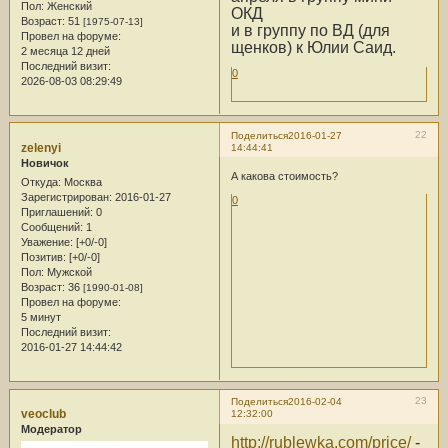
Пол:
Женский
ОКД
Возраст:
51
[1975-07-13]
и в группу по ВД (для
Провел на форуме:
щенков) к Юлии Саид.
2 месяца 12 дней
Последний визит:
0
2026-08-03 08:29:49
22
Поделиться
2016-01-27
zelenyi
14:44:41
Новичок
А какова стоимость?
Откуда:
Москва
Зарегистрирован
: 2016-01-27
0
Приглашений:
0
Сообщений:
1
Уважение:
[+0/-0]
Позитив:
[+0/-0]
Пол:
Мужской
Возраст:
36
[1990-01-08]
Провел на форуме:
5 минут
Последний визит:
2016-01-27 14:44:42
23
Поделиться
2016-02-04
veoclub
12:32:00
Модератор
http://rublewka.com/price/
-