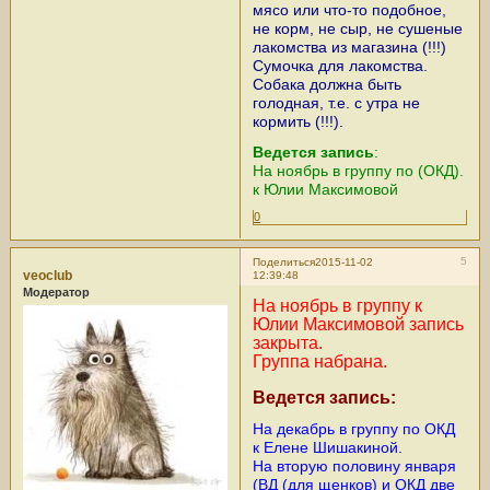
мясо или что-то подобное,
не корм, не сыр, не сушеные
лакомства из магазина (!!!)
Сумочка для лакомства.
Собака должна быть
голодная, т.е. с утра не
кормить (!!!).
Ведется запись
:
На ноябрь в группу по (ОКД).
к Юлии Максимовой
0
5
Поделиться
2015-11-02
veoclub
12:39:48
Модератор
На ноябрь в группу к
Юлии Максимовой запись
закрыта.
Группа набрана.
Ведется запись:
На декабрь в группу по ОКД
к Елене Шишакиной.
На вторую половину января
(ВД (для щенков) и ОКД две