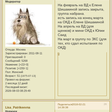
Модератор
На февраль на ВД к Елене
Шишакиной запись закрыта,
группа набрана.
есть запись на конец марта
на ОКД к Елене Шишакиной
На апрель на ВД (для
щенков) и мини ОКД к Юлии
Саид
На март в группу по ЗКС (для
тех, кто сдал испытания по
ОКД)
Откуда:
Москва
Зарегистрирован
: 2011-08-11
0
Приглашений:
0
Сообщений:
5268
Уважение:
[+22/-0]
Позитив:
[+155/-1]
Пол:
Женский
Возраст:
51
[1975-07-13]
Провел на форуме:
2 месяца 12 дней
Последний визит:
2026-08-03 08:29:49
26
Поделиться
2016-02-21
Lisa_Patrikeevna
14:39:38
Новичок