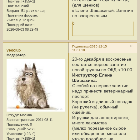
Позитив:
[+155/-1]
(для щенков)
Пол:
Женский
к Елене Шишакиной. Занятия
Возраст:
51
[1975-07-13]
по воскресеньям.
Провел на форуме:
2 месяца 12 дней
0
Последний визит:
2026-08-03 08:29:49
10
Поделиться
2015-12-15
veoclub
11:01:18
Модератор
20-го декабря в воскресенье
состоится первое занятие
новой группы по ОКД в 10.00
Инструктор Елена
Шишакина.
С собой на первое занятие
надо принести ветеринарный
паспорт.
Короткий и длинный поводок
(не рулетка), обычный
ошейник.
Откуда:
Москва
Игрушки для аппортировки,
Зарегистрирован
: 2011-08-11
много лакомства
Приглашений:
0
(мелко порезанное сырое
Сообщений:
5268
или обваренное мясо или
Уважение:
[+22/-0]
что-то подобное, на
Позитив:
[+155/-1]