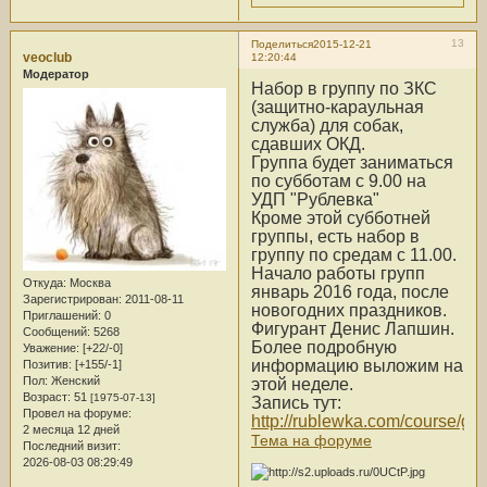
13
Поделиться
2015-12-21
veoclub
12:20:44
Модератор
Набор в группу по ЗКС
(защитно-караульная
служба) для собак,
сдавших ОКД.
Группа будет заниматься
по субботам с 9.00 на
УДП "Рублевка"
Кроме этой субботней
группы, есть набор в
группу по средам с 11.00.
Начало работы групп
Откуда:
Москва
январь 2016 года, после
Зарегистрирован
: 2011-08-11
новогодних праздников.
Приглашений:
0
Фигурант Денис Лапшин.
Сообщений:
5268
Более подробную
Уважение:
[+22/-0]
информацию выложим на
Позитив:
[+155/-1]
Пол:
Женский
этой неделе.
Возраст:
51
[1975-07-13]
Запись тут:
Провел на форуме:
http://rublewka.com/course/go/
2 месяца 12 дней
Тема на форуме
Последний визит:
2026-08-03 08:29:49