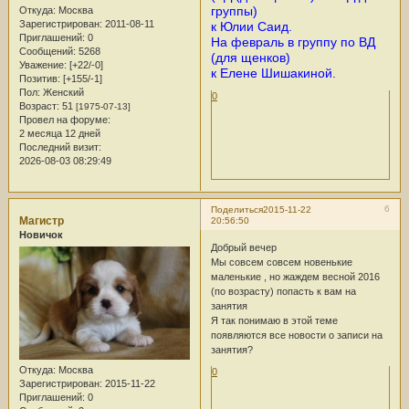
группы)
Откуда:
Москва
Зарегистрирован
: 2011-08-11
к Юлии Саид.
Приглашений:
0
На февраль в группу по ВД
Сообщений:
5268
(для щенков)
Уважение:
[+22/-0]
к Елене Шишакиной.
Позитив:
[+155/-1]
Пол:
Женский
0
Возраст:
51
[1975-07-13]
Провел на форуме:
2 месяца 12 дней
Последний визит:
2026-08-03 08:29:49
6
Поделиться
2015-11-22
Магистр
20:56:50
Новичок
Добрый вечер
Мы совсем совсем новенькие
маленькие , но жаждем весной 2016
(по возрасту) попасть к вам на
занятия
Я так понимаю в этой теме
появляются все новости о записи на
занятия?
Откуда:
Москва
0
Зарегистрирован
: 2015-11-22
Приглашений:
0