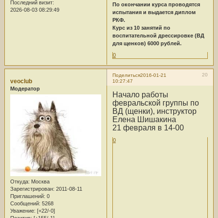
Последний визит:
По окончании курса проводятся
2026-08-03 08:29:49
испытания и выдается диплом
РКФ.
Курс из 10 занятий по
воспитательной дрессировке (ВД
для щенков) 6000 рублей.
0
20
Поделиться
2016-01-21
veoclub
10:27:47
Модератор
Начало работы
февральской группы по
ВД (щенки), инструктор
Елена Шишакина
21 февраля в 14-00
0
Откуда:
Москва
Зарегистрирован
: 2011-08-11
Приглашений:
0
Сообщений:
5268
Уважение:
[+22/-0]