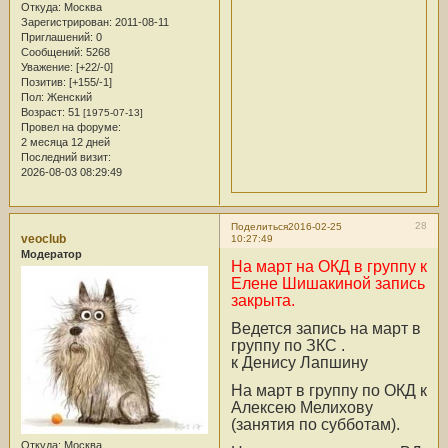
Откуда:
Москва
Зарегистрирован
: 2011-08-11
Приглашений:
0
Сообщений:
5268
Уважение:
[+22/-0]
Позитив:
[+155/-1]
Пол:
Женский
Возраст:
51
[1975-07-13]
Провел на форуме:
2 месяца 12 дней
Последний визит:
2026-08-03 08:29:49
28
Поделиться
2016-02-25
veoclub
10:27:49
Модератор
На март на ОКД в группу к
Елене Шишакиной запись
закрыта.
Ведется запись на март в
группу по ЗКС .
к Денису Лапшину
На март в группу по ОКД к
Алексею Мелихову
(занятия по субботам).
Откуда:
Москва