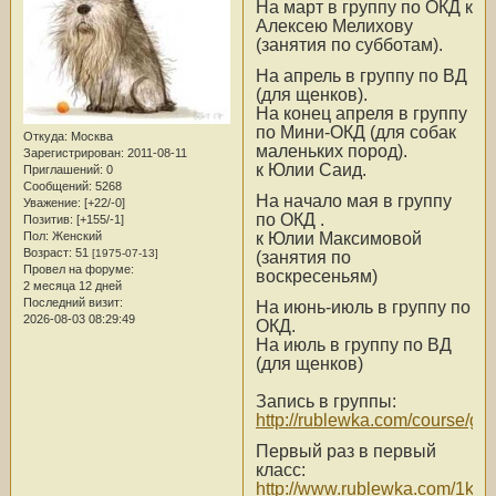
На март в группу по ОКД к
Алексею Мелихову
(занятия по субботам).
На апрель в группу по ВД
(для щенков).
На конец апреля в группу
по Мини-ОКД (для собак
Откуда:
Москва
маленьких пород).
Зарегистрирован
: 2011-08-11
к Юлии Саид.
Приглашений:
0
Сообщений:
5268
На начало мая в группу
Уважение:
[+22/-0]
по ОКД .
Позитив:
[+155/-1]
к Юлии Максимовой
Пол:
Женский
Возраст:
51
[1975-07-13]
(занятия по
Провел на форуме:
воскресеньям)
2 месяца 12 дней
Последний визит:
На июнь-июль в группу по
2026-08-03 08:29:49
ОКД.
На июль в группу по ВД
(для щенков)
Запись в группы:
http://rublewka.com/course/go/
Первый раз в первый
класс:
http://www.rublewka.com/1klas