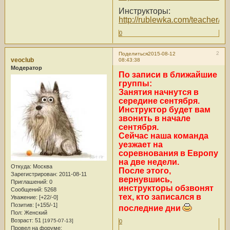
Инструкторы:
http://rublewka.com/teacher/
0
2
Поделиться
2015-08-12
veoclub
08:43:38
Модератор
По записи в ближайшие
группы:
Занятия начнутся в
середине сентября.
Инструктор будет вам
звонить в начале
сентября.
Сейчас наша команда
уезжает на
соревнования в Европу
на две недели.
Откуда:
Москва
После этого,
Зарегистрирован
: 2011-08-11
вернувшись,
Приглашений:
0
инструкторы обзвонят
Сообщений:
5268
тех, кто записался в
Уважение:
[+22/-0]
Позитив:
[+155/-1]
последние дни
Пол:
Женский
Возраст:
51
[1975-07-13]
0
Провел на форуме: