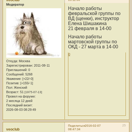
veoclub
Модератор
Начало работы
февральской группы по
ВД (щенки), инструктор
Елена Шишакина
21 февраля в 14-00
Начало работы
мартовской группы по
ОКД - 27 марта в 14-00
0
Откуда:
Москва
Зарегистрирован
: 2011-08-11
Приглашений:
0
Сообщений:
5268
Уважение:
[+22/-0]
Позитив:
[+155/-1]
Пол:
Женский
Возраст:
51
[1975-07-13]
Провел на форуме:
2 месяца 12 дней
Последний визит:
2026-08-03 08:29:49
25
Поделиться
2016-02-07
veoclub
08:47:34