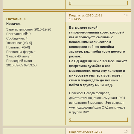
0
14
Поделиться
2015-12-21
Наталья_К
13:14:27
Новичок
Вы можете сухой
Зарегистрирован
: 2015-12-20
гипоаллергенный корм, который
Приглашений:
0
вы используете смешать с
Сообщений:
4
небольшим количеством
Уважение:
[+0/-0]
консервов той-же линейки
Позитив:
[+0/-0]
заранее, так, чтобы корм немного
Провел на форуме:
3 часа 40 минут
размок.
Последний визит:
На ВД идут щенки с 3-х мес. Насчёт
2016-09-05 09:39:50
цвергпина думайте о его
мерзлявости, если ему холодно в
минусовые температуры, имеет
смысл подождать до весны и
пойти в группу мини ОКД.
Спасибо! Погода февраля,
действительно, очень смущает. 9.04
исполнится 6 месяцев. Это возраст
уже подходящий для ОКД или лучше
в группу ВД?
0
15
Поделиться
2015-12-21