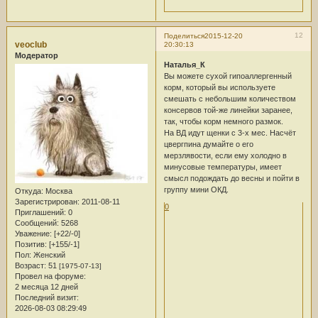
12
Поделиться
2015-12-20
veoclub
20:30:13
Модератор
Наталья_К
Вы можете сухой гипоаллергенный
корм, который вы используете
смешать с небольшим количеством
консервов той-же линейки заранее,
так, чтобы корм немного размок.
На ВД идут щенки с 3-х мес. Насчёт
цвергпина думайте о его
мерзлявости, если ему холодно в
минусовые температуры, имеет
смысл подождать до весны и пойти в
группу мини ОКД.
Откуда:
Москва
Зарегистрирован
: 2011-08-11
0
Приглашений:
0
Сообщений:
5268
Уважение:
[+22/-0]
Позитив:
[+155/-1]
Пол:
Женский
Возраст:
51
[1975-07-13]
Провел на форуме:
2 месяца 12 дней
Последний визит:
2026-08-03 08:29:49