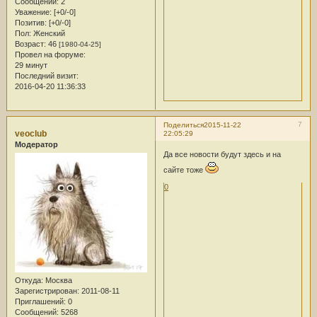
Сообщений:
2
Уважение:
[+0/-0]
Позитив:
[+0/-0]
Пол:
Женский
Возраст:
46
[1980-04-25]
Провел на форуме:
29 минут
Последний визит:
2016-04-20 11:36:33
7
Поделиться
2015-11-22
veoclub
22:05:29
Модератор
Да все новости будут здесь и на
сайте тоже
0
Откуда:
Москва
Зарегистрирован
: 2011-08-11
Приглашений:
0
Сообщений:
5268