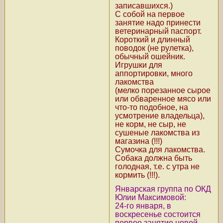
записавшихся.)
С собой на первое
занятие надо принести
ветеринарный паспорт.
Короткий и длинный
поводок (не рулетка),
обычный ошейник.
Игрушки для
аппортировки, много
лакомства
(мелко порезанное сырое
или обваренное мясо или
что-то подобное, на
усмотрение владельца),
не корм, не сыр, не
сушеные лакомства из
магазина (!!!)
Сумочка для лакомства.
Собака должна быть
голодная, т.е. с утра не
кормить (!!!).
Январская группа по ОКД
Юлии Максимовой:
24-го января, в
воскресенье состоится
первое занятие новой