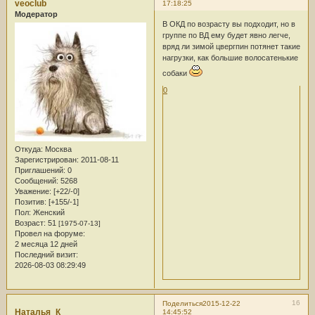
veoclub
17:18:25
Модератор
В ОКД по возрасту вы подходит, но в
группе по ВД ему будет явно легче,
вряд ли зимой цвергпин потянет такие
нагрузки, как большие волосатенькие
собаки
0
Откуда:
Москва
Зарегистрирован
: 2011-08-11
Приглашений:
0
Сообщений:
5268
Уважение:
[+22/-0]
Позитив:
[+155/-1]
Пол:
Женский
Возраст:
51
[1975-07-13]
Провел на форуме:
2 месяца 12 дней
Последний визит:
2026-08-03 08:29:49
16
Поделиться
2015-12-22
Наталья_К
14:45:52