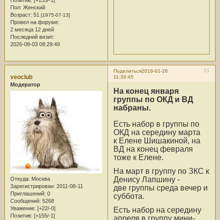
Позитив:
[+155/-1]
Пол:
Женский
Возраст:
51
[1975-07-13]
Провел на форуме:
2 месяца 12 дней
Последний визит:
2026-08-03 08:29:49
21
Поделиться
2016-01-26
veoclub
11:39:45
Модератор
На конец января
группы по ОКД и ВД
набраны.
Есть набор в группы по
ОКД на середину марта
к Елене Шишакиной, на
ВД на конец февраля
тоже к Елене.
На март в группу по ЗКС к
Денису Лапшину -
Откуда:
Москва
Зарегистрирован
: 2011-08-11
две группы среда вечер и
Приглашений:
0
суббота.
Сообщений:
5268
Уважение:
[+22/-0]
Есть набор на середину
Позитив:
[+155/-1]
апреля в группу мини-