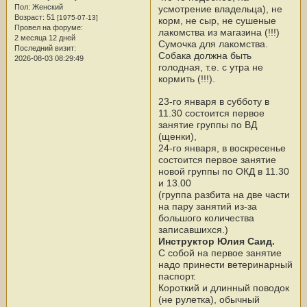
Пол:
Женский
усмотрение владельца), не
Возраст:
51
[1975-07-13]
корм, не сыр, не сушеные
Провел на форуме:
лакомства из магазина (!!!)
2 месяца 12 дней
Сумочка для лакомства.
Последний визит:
Собака должна быть
2026-08-03 08:29:49
голодная, т.е. с утра не
кормить (!!!).
23-го января в субботу в
11.30 состоится первое
занятие группы по ВД
(щенки),
24-го января, в воскресенье
состоится первое занятие
новой группы по ОКД в 11.30
и 13.00
(группа разбита на две части
на пару занятий из-за
большого количества
записавшихся.)
Инструктор Юлия Саид.
С собой на первое занятие
надо принести ветеринарный
паспорт.
Короткий и длинный поводок
(не рулетка), обычный