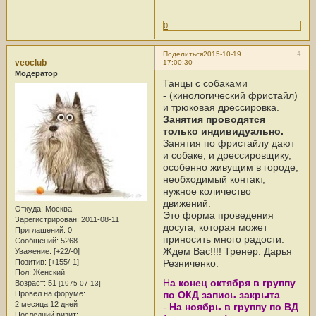
0
4
Поделиться
2015-10-19
veoclub
17:00:30
Модератор
Танцы с собаками
- (кинологический фристайл)
и трюковая дрессировка.
Занятия проводятся
только индивидуально.
Занятия по фристайлу дают
и собаке, и дрессировщику,
особенно живущим в городе,
необходимый контакт,
нужное количество
движений.
Откуда:
Москва
Это форма проведения
Зарегистрирован
: 2011-08-11
досуга, которая может
Приглашений:
0
приносить много радости.
Сообщений:
5268
Ждем Вас!!!! Тренер: Дарья
Уважение:
[+22/-0]
Резниченко.
Позитив:
[+155/-1]
Пол:
Женский
Н
а конец октября в группу
Возраст:
51
[1975-07-13]
по ОКД запись закрыта
.
Провел на форуме:
2 месяца 12 дней
-
На ноябрь в группу по ВД
Последний визит: