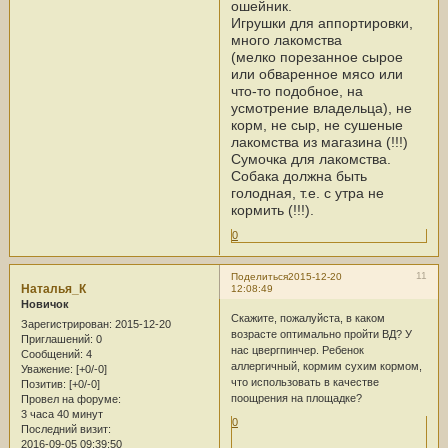
ошейник.
Игрушки для аппортировки,
много лакомства
(мелко порезанное сырое
или обваренное мясо или
что-то подобное, на
усмотрение владельца), не
корм, не сыр, не сушеные
лакомства из магазина (!!!)
Сумочка для лакомства.
Собака должна быть
голодная, т.е. с утра не
кормить (!!!).
0
11
Поделиться
2015-12-20
Наталья_К
12:08:49
Новичок
Скажите, пожалуйста, в каком
Зарегистрирован
: 2015-12-20
возрасте оптимально пройти ВД? У
Приглашений:
0
нас цвергпинчер. Ребенок
Сообщений:
4
аллергичный, кормим сухим кормом,
Уважение:
[+0/-0]
что использовать в качестве
Позитив:
[+0/-0]
поощрения на площадке?
Провел на форуме:
3 часа 40 минут
0
Последний визит:
2016-09-05 09:39:50