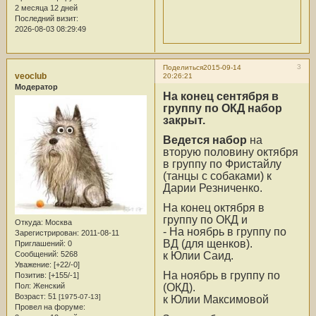
2 месяца 12 дней
Последний визит:
2026-08-03 08:29:49
3
Поделиться
2015-09-14
veoclub
20:26:21
Модератор
На конец сентября в
группу по ОКД набор
закрыт.
Ведется набор
на
вторую половину октября
в группу по Фристайлу
(танцы с собаками) к
Дарии Резниченко.
На конец октября в
группу по ОКД и
Откуда:
Москва
- На ноябрь в группу по
Зарегистрирован
: 2011-08-11
ВД (для щенков).
Приглашений:
0
к Юлии Саид.
Сообщений:
5268
Уважение:
[+22/-0]
На ноябрь в группу по
Позитив:
[+155/-1]
(ОКД).
Пол:
Женский
Возраст:
51
[1975-07-13]
к Юлии Максимовой
Провел на форуме: