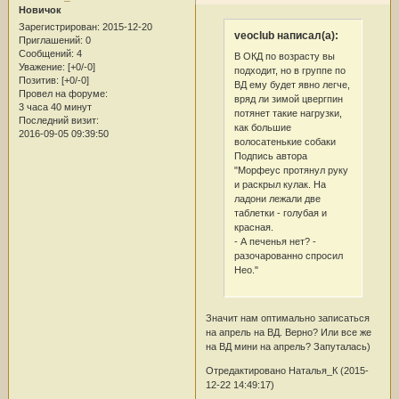
Новичок
Зарегистрирован
: 2015-12-20
veoclub написал(а):
Приглашений:
0
Сообщений:
4
В ОКД по возрасту вы
Уважение:
[+0/-0]
подходит, но в группе по
Позитив:
[+0/-0]
ВД ему будет явно легче,
Провел на форуме:
вряд ли зимой цвергпин
3 часа 40 минут
потянет такие нагрузки,
Последний визит:
как большие
2016-09-05 09:39:50
волосатенькие собаки
Подпись автора
"Морфеус протянул руку
и раскрыл кулак. На
ладони лежали две
таблетки - голубая и
красная.
- А печенья нет? -
разочарованно спросил
Нео."
Значит нам оптимально записаться
на апрель на ВД. Верно? Или все же
на ВД мини на апрель? Запуталась)
Отредактировано Наталья_К (2015-
12-22 14:49:17)