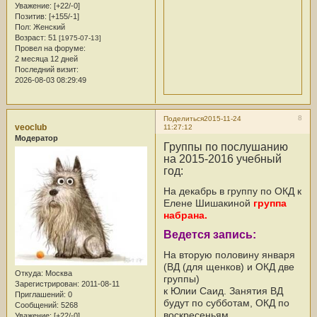
Уважение:
[+22/-0]
Позитив:
[+155/-1]
Пол:
Женский
Возраст:
51
[1975-07-13]
Провел на форуме:
2 месяца 12 дней
Последний визит:
2026-08-03 08:29:49
8
Поделиться
2015-11-24
veoclub
11:27:12
Модератор
Группы по послушанию
на 2015-2016 учебный
год:
На декабрь в группу по ОКД к
Елене Шишакиной
группа
набрана.
Ведется запись:
На вторую половину января
(ВД (для щенков) и ОКД две
Откуда:
Москва
группы)
Зарегистрирован
: 2011-08-11
к Юлии Саид. Занятия ВД
Приглашений:
0
будут по субботам, ОКД по
Сообщений:
5268
воскресеньям.
Уважение:
[+22/-0]