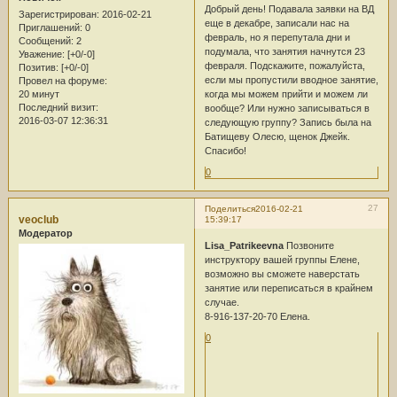
Добрый день! Подавала заявки на ВД
Зарегистрирован
: 2016-02-21
еще в декабре, записали нас на
Приглашений:
0
февраль, но я перепутала дни и
Сообщений:
2
подумала, что занятия начнутся 23
Уважение:
[+0/-0]
февраля. Подскажите, пожалуйста,
Позитив:
[+0/-0]
если мы пропустили вводное занятие,
Провел на форуме:
20 минут
когда мы можем прийти и можем ли
Последний визит:
вообще? Или нужно записываться в
2016-03-07 12:36:31
следующую группу? Запись была на
Батищеву Олесю, щенок Джейк.
Спасибо!
0
27
Поделиться
2016-02-21
veoclub
15:39:17
Модератор
Lisa_Patrikeevna
Позвоните
инструктору вашей группы Елене,
возможно вы сможете наверстать
занятие или переписаться в крайнем
случае.
8-916-137-20-70 Елена.
0