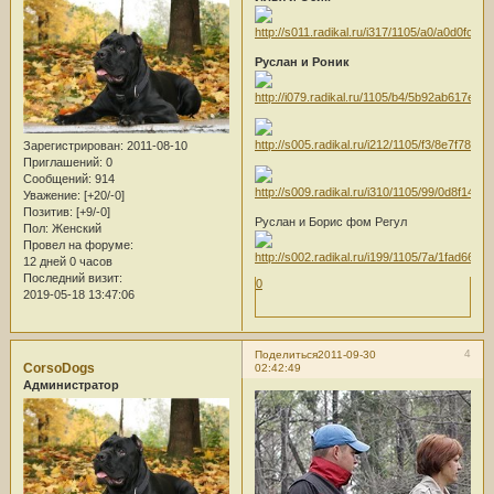
Руслан и Роник
Зарегистрирован
: 2011-08-10
Приглашений:
0
Сообщений:
914
Уважение:
[+20/-0]
Позитив:
[+9/-0]
Руслан и Борис фом Регул
Пол:
Женский
Провел на форуме:
12 дней 0 часов
Последний визит:
0
2019-05-18 13:47:06
4
Поделиться
2011-09-30
CorsoDogs
02:42:49
Администратор