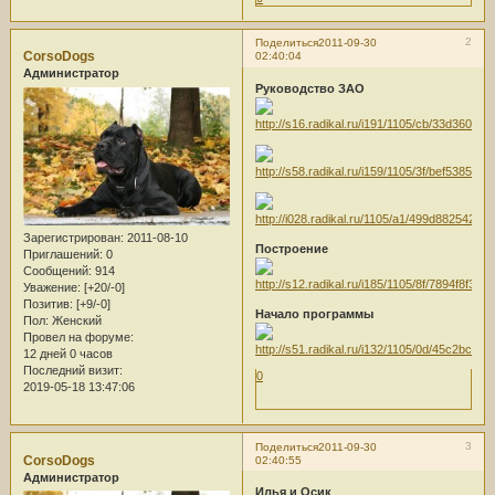
2
Поделиться
2011-09-30
CorsoDogs
02:40:04
Администратор
Руководство ЗАО
Зарегистрирован
: 2011-08-10
Построение
Приглашений:
0
Сообщений:
914
Уважение:
[+20/-0]
Позитив:
[+9/-0]
Начало программы
Пол:
Женский
Провел на форуме:
12 дней 0 часов
Последний визит:
0
2019-05-18 13:47:06
3
Поделиться
2011-09-30
CorsoDogs
02:40:55
Администратор
Илья и Осик