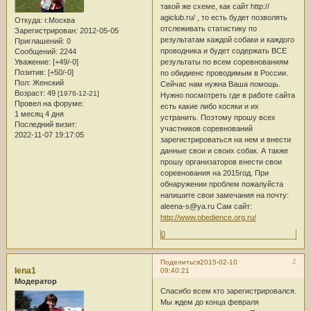
такой же схеме, как сайт http://
agiclub.ru/ , то есть будет позволять
Откуда:
г.Москва
отслеживать статистику по
Зарегистрирован
: 2012-05-05
результатам каждой собаки и каждого
Приглашений:
0
проводника и будет содержать ВСЕ
Сообщений:
2244
результаты по всем соревнованиям
Уважение:
[+49/-0]
Позитив:
[+50/-0]
по обидиенс проводимым в России.
Пол:
Женский
Сейчас нам нужна Ваша помощь.
Возраст:
49
[1976-12-21]
Нужно посмотреть где в работе сайта
Провел на форуме:
есть какие либо косяки и их
1 месяц 4 дня
устранить. Поэтому прошу всех
Последний визит:
участников соревнований
2022-11-07 19:17:05
зарегистрироваться на нем и внести
данные свои и своих собак. А также
прошу организаторов внести свои
соревнования на 2015год. При
обнаружении проблем пожалуйста
напишите свои замечания на почту:
aleena-s@ya.ru Сам сайт:
http://www.obedience.org.ru/
0
2
Поделиться
2015-02-10
lena1
09:40:21
Модератор
Спасибо всем кто зарегистрировался.
Мы ждем до конца февраля