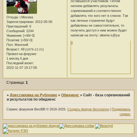
оставшихся участников. Потом
начнем добавлять результаты
соревнований и соответственно
добавлять тех кого нет в списке. Так
Откуда:
г.Москва
как личные странички будут
Зарегистрирован
: 2012-05-05
добавлены не самостоятельно, то
Приглашений:
0
получить доступ к ним можно будет
Сообщений:
2244
написав на почту: aleena-s@ya
Уважение:
[+49/-0]
Позитив:
[+50/-0]
0
Пол:
Женский
Возраст:
49
[1976-12-21]
Провел на форуме:
1 месяц 4 дня
Последний визит:
2022-11-07 19:17:05
Страница:
1
»
Дрессировка на Рублевке
»
Обидиенс
»
Сайт - база соревнований
и результатов по обидиенс
Сервис форумов BestBB © 2016-2025.
Создать форум бесплатно
|
Поддержать
сервис