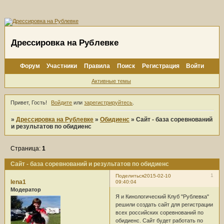
Дрессировка на Рублевке
Форум
Участники
Правила
Поиск
Регистрация
Войти
Активные темы
Привет, Гость!
Войдите
или
зарегистрируйтесь
.
»
Дрессировка на Рублевке
»
Обидиенс
»
Сайт - база соревнований
и результатов по обидиенс
Страница:
1
Сайт - база соревнований и результатов по обидиенс
1
Поделиться
2015-02-10
lena1
09:40:04
Модератор
Я и Кинологический Клуб "Рублевка"
решили создать сайт для регистрации
всех российских соревнований по
обидиенс. Сайт будет работать по