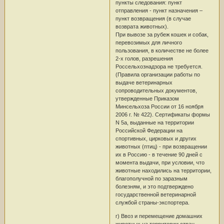
пункты следования: пункт
отправления - пункт назначения –
пункт возвращения (в случае
возврата животных).
При вывозе за рубеж кошек и собак,
перевозимых для личного
пользования, в количестве не более
2-х голов, разрешения
Россельхознадзора не требуется.
(Правила организации работы по
выдаче ветеринарных
сопроводительных документов,
утвержденные Приказом
Минсельхоза России от 16 ноября
2006 г. № 422). Сертификаты формы
N 5а, выданные на территории
Российской Федерации на
спортивных, цирковых и других
животных (птиц) - при возвращении
их в Россию - в течение 90 дней с
момента выдачи, при условии, что
животные находились на территории,
благополучной по заразным
болезням, и это подтверждено
государственной ветеринарной
службой страны-экспортера.
г) Ввоз и перемещение домашних
животных на территории стран-