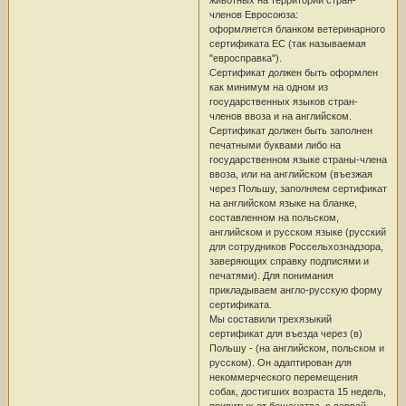
членов Евросоюза:
оформляется бланком ветеринарного
сертификата ЕС (так называемая
"евросправка").
Сертификат должен быть оформлен
как минимум на одном из
государственных языков стран-
членов ввоза и на английском.
Сертификат должен быть заполнен
печатными буквами либо на
государственном языке страны-члена
ввоза, или на английском (въезжая
через Польшу, заполняем сертификат
на английском языке на бланке,
составленном на польском,
английском и русском языке (русский
для сотрудников Россельхознадзора,
заверяющих справку подписями и
печатями). Для понимания
прикладываем англо-русскую форму
сертификата.
Мы составили трехязыкий
сертификат для въезда через (в)
Польшу - (на английском, польском и
русском). Он адаптирован для
некоммерческого перемещения
собак, достигших возраста 15 недель,
привитых от бешенства, с первой