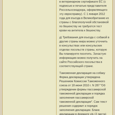
в ветеринарном сертификате ЕС (с
подписью и печатью представителя
Россельхознадзора, оформляющего
эту евросправку). С 1 января 2012
года для въезда в Великобританию из
страны с благополучной обстановкой
по бешенству не требуется тест
крови на антитела к бешенству.
д) Требования для въезда с собакой в
другие страны мира можно уточнить
в консульствах или консульских
отделах посольств страны, которую
Вы планируете посетить. Зачастую
информацию можно получить на
сайте Российского посольства в
соответствующей стране.
Таможенная декларация на собаку
Форма декларации утверждена
Решением Комиссии Таможенного
союза от 18 июня 2010 г. N 287 "Об
утверждении формы пассажирской
таможенной декларации и порядка
заполнения пассажирской
таможенной декларации". Сам текст
решения содержит и порядок
заполнения декларации. Бланк
декларации в формате xls (2 листа)