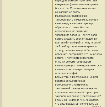
период не истекает срок действия
вакцинации (ревакцинации) против
бешенства. С документом можно
ознакомиться здесь.
На практике, беларусские
таможенники с намеком на поход к
ветеринару к нам уже однажды
обращались. Намек был не
агрессивный, но знать это
требование полезно. Так что если
хотите избавить себя от подобных
претензий - выбирайте по пути домой
за 5 дней до пересечения границы
страну, на языке которой Вы сможете
объяснить ветеринару, что Вы от него
хотите, и получайте в паспорте
отметку об осмотре (в новом
ветпаспорте (см. ниже) для отметок о
клиническом осмотре отведена
отдельная графа).
Кроме того, в Положении о Едином
порядке осуществления
ветеринарного контроля на
таможенной границе таможенного
союза и на таможенной территории
таможенного союза (Приложение №2
к тому же Решению №317) указано,
что ввоз продуктов, используемых