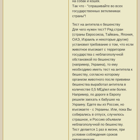
на собак и кошек.
Так что - "спрашивайте во всех
государственных ветклиниках
страны"!
Тест на антитела к бешенству
Для чего нужен тест? Ряд стран
(страны Евросоюза, Тайвань, Япония,
ОАЭ, Израиль и некоторые другие)
установил требование о том, что если
животное въезжает с территории
государства с неблагополучной
обстановкой по бешенству
(например, Украина), то ему
необходимо иметь тест на антитела к
бешеству, согласно которому
организм животного после прививки
бешенства выработал антитела в
количестве 0,5 МЕд/мл или более.
Например, по дороге в Европу
решили заехать к бабушке на
Украину. Едете вы из России, но
въезжаете - с Украины. Или, пока Вы
собирались в отпуск, случилось
страшное, и Россию объявили
неблагополучной по бешенству.
Тест делается 1 раз в жизни, при
условии соблюдения сроков
ревакцинации.