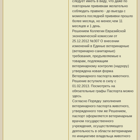
следует иметь в виду, что даже по
повторным прививкам желательно
соблюдать правило - до выезда с
момента последней прививки прошло
более месяца, но менее,чем 11
месяцев и 1 день.
Решением Коллегии Евразийской
экономической комиссии от
25.12.2012 №307 О внесении
изменений в Единые ветеринарные
(ветеринарно-санитарные)
требования, предъявляемые к
товарам, подлежащим
ветеринарному контролю (надзору)
утверждена новая форма
Ветеринарного паспорта животного.
Решение вступило в силу с
01.02.2013. Посмотреть на
обязательные графы Паспорта можно
здесь.
Согласно Порядку заполнения
ветеринарного паспорта животного,
утвержденного тем же Решением,
паспорт оформляется ветеринарным
врачом государственного
учреждения, осуществляющего
деятельность в области ветеринарии
по инициативе владельца животного