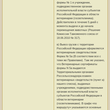
формы № 1 в учреждении,
подведомственном органам
исполнительной власти субъектов
Российской Федерации в области
ветеринарии (госветклиника).
Действителен в течение 5 дней с
момента выдачи и до начала
перемещения животных (Решение
Комиссии Таможенного союза от
18.06.2010 № 317).
в) Вывоз грузов с территории
Российской Федерации оформляется
ветеринарным свидетельством
Форма № 5a (В соответствии все с
теми же Правилами). Там же указано,
что Ветеринарные сертификаты
формы N 5a выдаются
Территориальными органами
Россельхознадзора взамен
ветеринарных свидетельств (пункт а)
нашего списка), выданных
учреждениями, подведомственными
органам исполнительной власти
субъектов Российской Федерации в
области ветеринарии
(госветклиниками). В графе «по
маршруту» указываются основные