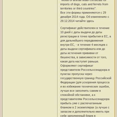
imports of dogs, cats and ferrets from
territories or third countries".
Все эти формы применяются с 29
декабря 2014 года. Об изменениях с
29.12.2014 читайте здесь
Сертификат действителен в течение
10 дней с даты выдачи до даты
регистрации в точке прибытия в ЕС, а
для дальнейшего передвижения
внутри ЕС, - в течение 4 месяцев с
даты выдачи сертификата или до
даты истечения прививки от
бешенства, в зависимости от того,
какая дата наступит раньше.
Оформляют сертификат
представители Россельхознадзора в
пунктах пропуска через
государственную границу Российской
Федерации (для ускорения процесса
и во избежание технических ошибок,
лучше все заполнить самим в
спокойной обстановке, а к
представителям Россельхознадзора
прибыть уже с распечатанным
бланком в 2 экземплярах (а лучше с
запасом и дополнительно иметь при
себе заполненный бланк в