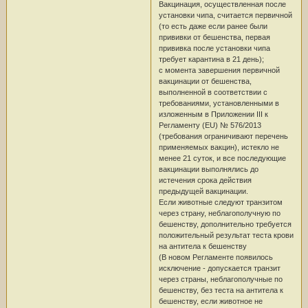
Вакцинация, осуществленная после
установки чипа, считается первичной
(то есть даже если ранее были
прививки от бешенства, первая
прививка после установки чипа
требует карантина в 21 день);
с момента завершения первичной
вакцинации от бешенства,
выполненной в соответствии с
требованиями, установленными в
изложенным в Приложении III к
Регламенту (EU) № 576/2013
(требования ограничивают перечень
применяемых вакцин), истекло не
менее 21 суток, и все последующие
вакцинации выполнялись до
истечения срока действия
предыдущей вакцинации.
Если животные следуют транзитом
через страну, неблагополучную по
бешенству, дополнительно требуется
положительный результат теста крови
на антитела к бешенству
(В новом Регламенте появилось
исключение - допускается транзит
через страны, неблагополучные по
бешенству, без теста на антитела к
бешенству, если животное не