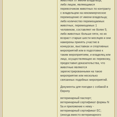
животных от имени владельца;
либо лицом, являющимся
перевозчиком животных по контракту
с владельцем на некоммерческое
перемещение от имени владельца;
либо количество перемещаемых
животных, перемещемых 1
человеком, составляет не более 5;
либо животных больше пяти, но их
возраст старше шести месяцев и они
намерены принять участие в
конкурсах, выставках и спортивных
мероприятий или в подготовке к
таким мероприятиям, и владелец или
лицо, осуществляющее их перевозку,
предоставил доказательства, что
животные являются
зарегистрированными на такое
мероприятие или несколько
связанных подобных мероприятий.
Документы для поездки с собакой в
Европу
ветеринарный паспорт;
ветеринарный сертификат формы N
5a и приложение к нему -
ветеринарный сертификат ЕС;
(иногда вместо ветеринарного