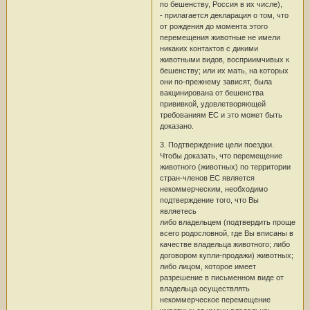
по бешенству, Россия в их числе),
- прилагается декларация о том, что
от рождения до момента этого
перемещения животные не имели
никаких контактов с дикими
животными видов, восприимчивых к
бешенству; или их мать, на которых
они по-прежнему зависят, была
вакцинирована от бешенства
прививкой, удовлетворяющей
требованиям ЕС и это может быть
доказано.
3. Подтверждение цели поездки.
Чтобы доказать, что перемещение
животного (животных) по территории
стран-членов ЕС является
некоммерческим, необходимо
подтверждение того, что Вы
являетесь
либо владельцем (подтвердить проще
всего родословной, где Вы вписаны в
качестве владельца животного; либо
договором купли-продажи) животных;
либо лицом, которое имеет
разрешение в письменном виде от
владельца осуществлять
некоммерческое перемещение