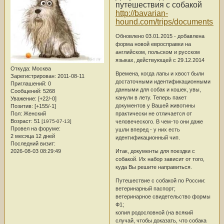
путешествия с собакой
http://bavarian-
hound.com/trips/documents.ht
Обновлено 03.01.2015 - добавлена
форма новой евросправки на
английском, польском и русском
языках, действующей с 29.12.2014
Откуда:
Москва
Времена, когда лапы и хвост были
Зарегистрирован
: 2011-08-11
достаточными идентификационными
Приглашений:
0
данными для собак и кошек, увы,
Сообщений:
5268
канули в лету. Теперь пакет
Уважение:
[+22/-0]
документов у Вашей животины
Позитив:
[+155/-1]
практически не отличается от
Пол:
Женский
Возраст:
51
человеческого. В чем-то они даже
[1975-07-13]
Провел на форуме:
ушли вперед - у них есть
2 месяца 12 дней
идентификационный чип.
Последний визит:
Итак, документы для поездки с
2026-08-03 08:29:49
собакой. Их набор зависит от того,
куда Вы решите направиться.
Путешествие с собакой по России:
ветеринарный паспорт;
ветеринарное свидетельство формы
Ф1;
копия родословной (на всякий
случай, чтобы доказать, что собака