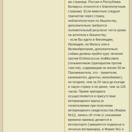
же странице. Россия и Республика
Беларусь относятся к благополучным
странам). Если животные следуют
транзитом через страну,
неблагополучную по бешенству,
дополнительно требуется
положительный результат теста крови
на антитела к бешенству;
- если Вы едете в Финляндию,
Ирландию, на Мальту или в
Великобританию, дополнительно
собаки должны пройти курс лечения
против Echinococcus multilocularis
(гельминтиком (препаратом против
глистов), содержащим не менее 50 мг
Празиквантела, это - триантелм,
каниквантел, дронтал, мильбемакс),
не позднее, чем за 24 часа до въезда
в такую страну и не ранее, чем за 120
часов. Прием препарата
осуществляется в присутствии
ветеринарного врача (в
госветклинике при получении
ветеринарного свидетельства (Форма
№1)), запись об этом (с указанием
времени приема) делается в
ветпаспорте (заверяется подписью и
печатью ветеринара), в Форме №1 и