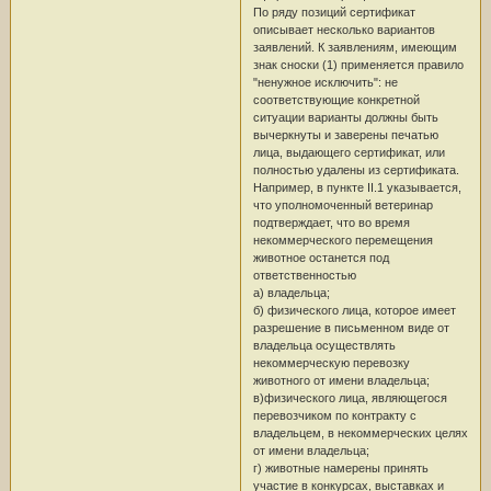
По ряду позиций сертификат
описывает несколько вариантов
заявлений. К заявлениям, имеющим
знак сноски (1) применяется правило
"ненужное исключить": не
соответствующие конкретной
ситуации варианты должны быть
вычеркнуты и заверены печатью
лица, выдающего сертификат, или
полностью удалены из сертификата.
Например, в пункте II.1 указывается,
что уполномоченный ветеринар
подтверждает, что во время
некоммерческого перемещения
животное останется под
ответственностью
а) владельца;
б) физического лица, которое имеет
разрешение в письменном виде от
владельца осуществлять
некоммерческую перевозку
животного от имени владельца;
в)физического лица, являющегося
перевозчиком по контракту с
владельцем, в некоммерческих целях
от имени владельца;
г) животные намерены принять
участие в конкурсах, выставках и