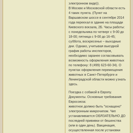
электронном виде)).
В Москве и Московской области есть
4 таких пункта. (Пункт на
Варшавском шоссе в сентябре 2014
года переехал в здание на площади
Киевского вокзала, 2Б. Часы работы:
с понедельника по четверг с 9-00 до
18-00; пятница с 9-00 до 16-45;
суббота, воскресенье – выходные
дни. Однако, учитывая выездной
график работы инспекторов,
необходимо заранее согласовывать
возможность оформления животных
по телефону: 8 (499) 623-60-34). О
пунктах оформления перемещения
животных в Санкт-Петербурге и
Ленинградской области можно узнать
здесь.
Поездка с собакой в Европу.
Документы. Основные требования
Евросоюза:
животное должно быть "оснащено"
электронным микрочипом. Чип
устанавливается ОБЯЗАТЕЛЬНО ДО
последней прививки от бешенства
(или в один день). Вакцинация,
осуществленная после установки