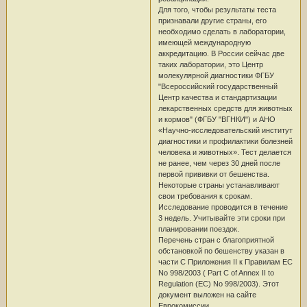
Для того, чтобы результаты теста
признавали другие страны, его
необходимо сделать в лаборатории,
имеющей международную
аккредитацию. В России сейчас две
таких лаборатории, это Центр
молекулярной диагностики ФГБУ
"Всероссийский государственный
Центр качества и стандартизации
лекарственных средств для животных
и кормов" (ФГБУ "ВГНКИ") и АНО
«Научно-исследовательский институт
диагностики и профилактики болезней
человека и животных». Тест делается
не ранее, чем через 30 дней после
первой прививки от бешенства.
Некоторые страны устанавливают
свои требования к срокам.
Исследование проводится в течение
3 недель. Учитывайте эти сроки при
планировании поездок.
Перечень стран с благоприятной
обстановкой по бешенству указан в
части C Приложения II к Правилам ЕС
No 998/2003 ( Part C of Annex II to
Regulation (EC) No 998/2003). Этот
документ выложен на сайте
Еврокомиссии.