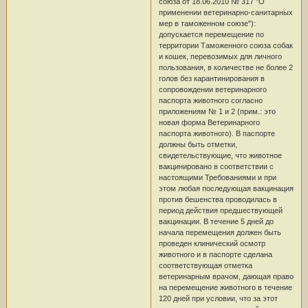
союза от 18.06.2010 № 317 "О
применении ветеринарно-санитарных
мер в таможенном союзе"):
допускается перемещение по
территории Таможенного союза собак
и кошек, перевозимых для личного
пользования, в количестве не более 2
голов без карантинирования в
сопровождении ветеринарного
паспорта животного согласно
приложениям № 1 и 2 (прим.: это
новая форма Ветеринарного
паспорта животного). В паспорте
должны быть отметки,
свидетельствующие, что животное
вакцинировано в соответствии с
настоящими Требованиями и при
этом любая последующая вакцинация
против бешенства проводилась в
период действия предшествующей
вакцинации. В течение 5 дней до
начала перемещения должен быть
проведен клинический осмотр
животного и в паспорте сделана
соответствующая отметка
ветеринарным врачом, дающая право
на перемещение животного в течение
120 дней при условии, что за этот