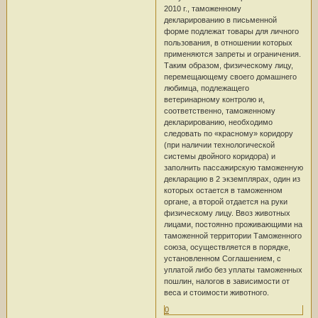
2010 г., таможенному
декларированию в письменной
форме подлежат товары для личного
пользования, в отношении которых
применяются запреты и ограничения.
Таким образом, физическому лицу,
перемещающему своего домашнего
любимца, подлежащего
ветеринарному контролю и,
соответственно, таможенному
декларированию, необходимо
следовать по «красному» коридору
(при наличии технологической
системы двойного коридора) и
заполнить пассажирскую таможенную
декларацию в 2 экземплярах, один из
которых остается в таможенном
органе, а второй отдается на руки
физическому лицу. Ввоз животных
лицами, постоянно проживающими на
таможенной территории Таможенного
союза, осуществляется в порядке,
установленном Соглашением, с
уплатой либо без уплаты таможенных
пошлин, налогов в зависимости от
веса и стоимости животного.
0