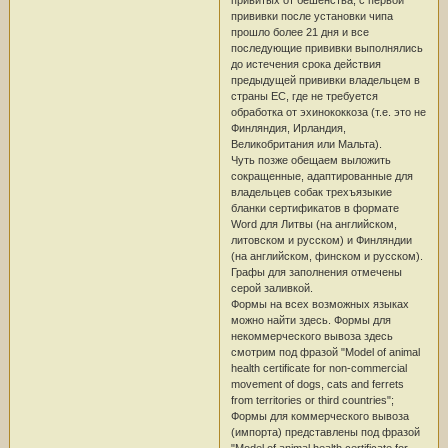
прививки после установки чипа
прошло более 21 дня и все
последующие прививки выполнялись
до истечения срока действия
предыдущей прививки владельцем в
страны ЕС, где не требуется
обработка от эхинококкоза (т.е. это не
Финляндия, Ирландия,
Великобритания или Мальта).
Чуть позже обещаем выложить
сокращенные, адаптированные для
владельцев собак трехъязыкие
бланки сертификатов в формате
Word для Литвы (на английском,
литовском и русском) и Финляндии
(на английском, финском и русском).
Графы для заполнения отмечены
серой заливкой.
Формы на всех возможных языках
можно найти здесь. Формы для
некоммерческого вывоза здесь
смотрим под фразой "Model of animal
health certificate for non-commercial
movement of dogs, cats and ferrets
from territories or third countries";
Формы для коммерческого вывоза
(импорта) представлены под фразой
"Model of animal health certificate for