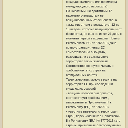
покидало самолета или периметра
международного аэропорта);
По животным, не достигшим 12
недельного возраста и не
вакцинированным от бешенства, а
также животным в возрасте от 12 до
16 недель, которые вакцинированы от
бешенства, но еще не истек 21 день с
момента первой вакцинации, Новым
Регламентом ЕС № 576/2013 дано
право странам-членам ЕС
самостоятельно выбирать,
разрешать ли въезд на свою
территорию таким животным.
Соответственно, нужно читать о
требованиях этих стран на
официальных сайтах.
Таких животных можно ввозить на
территорию ЕС при соблюдении
следующих условий:
- вакцина, которой они привиты,
соответствует требованиям ,
изложенным в Приложении III к
Регламенту (EU) № 576/2013
- животные въезжают с территории
стран, перечисленных в Приложении
II к Регламенту (EU) № 577/2013 (это
страны, признанные благополучными