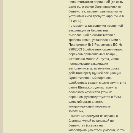
чипа, считается первичной (то есть
даже если ранее были прививки от
бешенства, первая прививка после
установки чипа требует карантина в
21 день);
- с момента завершения первичной
вакцинации от бешенства,
выполненной в соответствии с
требованиями, установленными в
Приложении Ib 3 Регламента ЕС №
998/2003 (требования ограничивают
перечень применяемых вакцин),
истекло не менее 21 суток, и все
последующие вакцинации
выполнялись до истечения срока
действия предыдущей вакцинации.
Ориентировочный перечень
одобренных вакцин можно изучить на
сайте Шведского департамента
сельского хозяйства (тем же
перечнем руководствуется и Evira -
финский орган власти,
контролирующий перевозку
животных);
- животные следуют из страны с
благополучной остановкой по
бешенству (ссылка на
классификацию стран указана на той