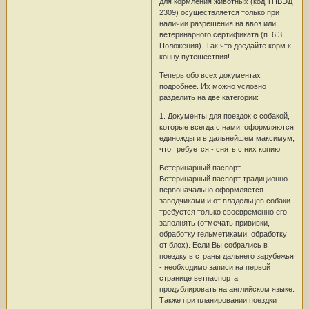
для кормления животных (код ТНВЭД
2309) осуществляется только при
наличии разрешения на ввоз или
ветеринарного сертификата (п. 6.3
Положения). Так что доедайте корм к
концу путешествия!
Теперь обо всех документах
подробнее. Их можно условно
разделить на две категории:
1. Документы для поездок с собакой,
которые всегда с нами, оформляются
единожды и в дальнейшем максимум,
что требуется - снять с них копию.
Ветеринарный паспорт
Ветеринарный паспорт традиционно
первоначально оформляется
заводчиками и от владельцев собаки
требуется только своевременно его
заполнять (отмечать прививки,
обработку гельметиками, обработку
от блох). Если Вы собрались в
поездку в страны дальнего зарубежья
- необходимо записи на первой
странице ветпаспорта
продублировать на английском языке.
Также при планировании поездки