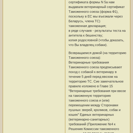
сертификата формы N 5a нам
выдавали ветеринарный сертификат
Таможенного союза (форма Ф1),
поскольку в ЕС мы въезжали через
Беларусь, члена ТС)
таможенная декларация;
в ряде случаев - результаты теста на
антитела к бешенству;
копия родословной (чтобы доказать,
что Вы владелец собаки).
Возвращаемся домой (на территорию
Таможенного союза):
Ветеринарные требования
Таможенного союза предписывают
поход с собакой к ветеринару в
течение 5 дней перед ввозом на
территорию ТС. Сие замечательное
правило изложено в Главе 15
"Ветеринарные требования при ввозе
на таможенную территорию
таможенного союза и (или)
перемещении между Сторонами
пушных зверей, кроликов, собак и
кошек" Единых ветеринарных
(ветеринарно-санитарных)
требований (Приложение №4 к
Решению Комиссии таможенного