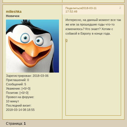
2
Поделиться
2018-03-11
milieshka
17:52:46
Новичок
Интересно, на данный момент все так
же или за прошедшие годы что-то
изменилось? Кто знает? Хотим с
собакой в Европу в конце года.
0
Зарегистрирован
: 2018-03-06
Приглашений:
0
Сообщений:
5
Уважение:
[+0/-0]
Позитив:
[+0/-0]
Провел на форуме:
10 минут
Последний визит:
2018-03-14 08:18:55
Страница:
1