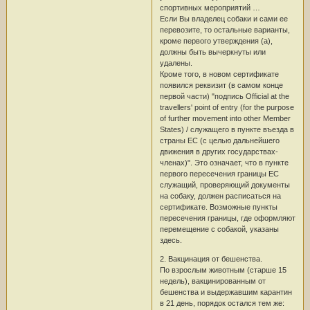
спортивных мероприятий …
Если Вы владелец собаки и сами ее
перевозите, то остальные варианты,
кроме первого утверждения (а),
должны быть вычеркнуты или
удалены.
Кроме того, в новом сертификате
появился реквизит (в самом конце
первой части) "подпись Official at the
travellers' point of entry (for the purpose
of further movement into other Member
States) / служащего в пункте въезда в
страны ЕС (с целью дальнейшего
движения в других государствах-
членах)". Это означает, что в пункте
первого пересечения границы ЕС
служащий, проверяющий документы
на собаку, должен расписаться на
сертификате. Возможные пункты
пересечения границы, где оформляют
перемещение с собакой, указаны
здесь.
2. Вакцинация от бешенства.
По взрослым животным (старше 15
недель), вакцинированным от
бешенства и выдержавшим карантин
в 21 день, порядок остался тем же: