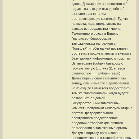
здесь. Декларация заполняется в 2
видах - на выезд и въезд, обе в 2
экземплярах (ставим
соответствующие крыжики). Ту, что
на выезд, надо представить на
выезде из государства - члена
Таможенного союза в Европу
(например, белорусским
таможенникам на границе с
Польшей), чтобы на ней поставили
соответствующие отметки и внесли в
базу данных информацию о том, что
Вы вывозите (собаку баварскую
горную гончую 1 штука 21 кг веса
стоимостью ___ рублей (евро)).
Далее беречь свой экземпляр, как
зеницу ока, и вместе с декларацией
на въезд (без отметок) предоставить
тем же таможенникам, когда будете
возвращаться домой.
Государственный таможенный
комитет Республики Беларусь открыл
портал Предварительного
электронного представления
сведений о товарах для личного
пользования в таможенные органы.
Доступ к порталу организован
непосредственно с главной страницы