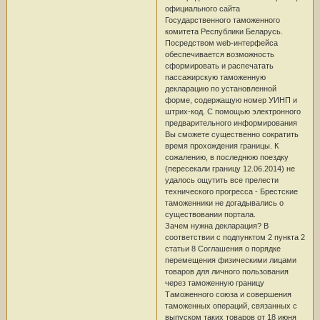
официального сайта
Государственного таможенного
комитета Республики Беларусь.
Посредством web-интерфейса
обеспечивается возможность
сформировать и распечатать
пассажирскую таможенную
декларацию по установленной
форме, содержащую номер УИНП и
штрих-код. С помощью электронного
предварительного информирования
Вы сможете существенно сократить
время прохождения границы. К
сожалению, в последнюю поездку
(пересекали границу 12.06.2014) не
удалось ощутить все прелести
технического прогресса - Брестские
таможенники не догадывались о
существовании портала.
Зачем нужна декларация? В
соответствии с подпунктом 2 пункта 2
статьи 8 Соглашения о порядке
перемещения физическими лицами
товаров для личного пользования
через таможенную границу
Таможенного союза и совершения
таможенных операций, связанных с
выпуском таких товаров от 18 июня