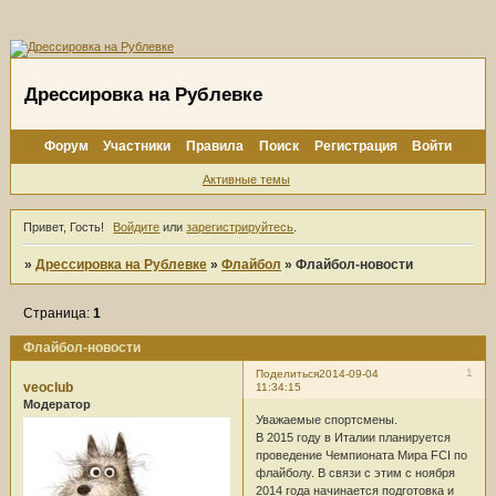
Дрессировка на Рублевке
Форум
Участники
Правила
Поиск
Регистрация
Войти
Активные темы
Привет, Гость!
Войдите
или
зарегистрируйтесь
.
»
Дрессировка на Рублевке
»
Флайбол
»
Флайбол-новости
Страница:
1
Флайбол-новости
1
Поделиться
2014-09-04
veoclub
11:34:15
Модератор
Уважаемые спортсмены.
В 2015 году в Италии планируется
проведение Чемпионата Мира FCI по
флайболу. В связи с этим с ноября
2014 года начинается подготовка и