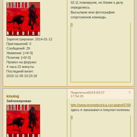
02.11 планируем, но ближе к делу
определюсь.
Высылаем мне фотографии
спортсменов команды.
0
Зарегистрирован
: 2014-01-12
Приглашений:
0
Сообщений:
29
Уважение:
[+4/-0]
Позитив:
[+0/-0]
Провел на форуме:
4 часа 22 минуты
Последний визит:
2015-11-05 10:23:18
6
Поделиться
2015-03-27
kinolog
17:54:25
Заблокирован
http://www.promelectrica.ru/catalog/57689/
здесь я заказывал и покупал колонны
0