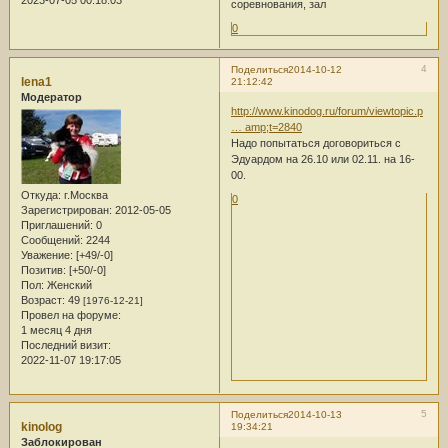
2023-07-05 00:18:03
соревнования, зал
0
4
Поделиться
2014-10-12
lena1
21:12:42
Модератор
http://www.kinodog.ru/forum/viewtopic.p
… amp;t=2840
Надо попытаться договориться с
Эдуардом на 26.10 или 02.11. на 16-
00.
Откуда:
г.Москва
0
Зарегистрирован
: 2012-05-05
Приглашений:
0
Сообщений:
2244
Уважение:
[+49/-0]
Позитив:
[+50/-0]
Пол:
Женский
Возраст:
49
[1976-12-21]
Провел на форуме:
1 месяц 4 дня
Последний визит:
2022-11-07 19:17:05
5
Поделиться
2014-10-13
kinolog
19:34:21
Заблокирован