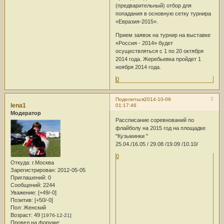
(предварительный) отбор для
попадания в основную сетку турнира
«Евразия-2015».
Прием заявок на турнир на выставке
«Россия - 2014» будет
осуществляться с 1 по 20 октября
2014 года. Жеребьевка пройдет 1
ноября 2014 года.
0
2
Поделиться
2014-10-09
lena1
01:17:46
Модератор
Рассписание соревнований по
флайболу на 2015 год на площадке
"Кузьминки "
25.04./16.05 / 29.08 /19.09 /10.10/
0
Откуда:
г.Москва
Зарегистрирован
: 2012-05-05
Приглашений:
0
Сообщений:
2244
Уважение:
[+49/-0]
Позитив:
[+50/-0]
Пол:
Женский
Возраст:
49
[1976-12-21]
Провел на форуме: