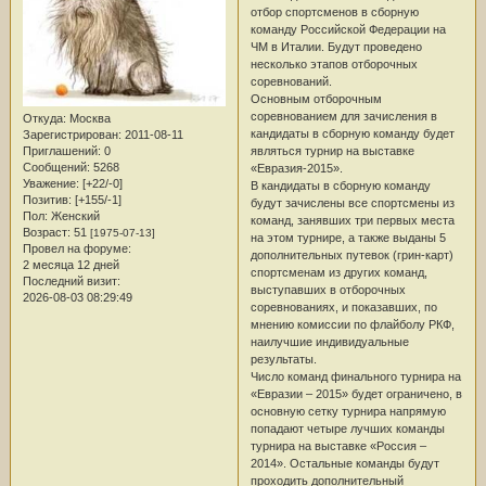
отбор спортсменов в сборную
команду Российской Федерации на
ЧМ в Италии. Будут проведено
несколько этапов отборочных
соревнований.
Основным отборочным
соревнованием для зачисления в
Откуда:
Москва
кандидаты в сборную команду будет
Зарегистрирован
: 2011-08-11
являться турнир на выставке
Приглашений:
0
Сообщений:
5268
«Евразия-2015».
Уважение:
[+22/-0]
В кандидаты в сборную команду
Позитив:
[+155/-1]
будут зачислены все спортсмены из
Пол:
Женский
команд, занявших три первых места
Возраст:
51
[1975-07-13]
на этом турнире, а также выданы 5
Провел на форуме:
дополнительных путевок (грин-карт)
2 месяца 12 дней
спортсменам из других команд,
Последний визит:
выступавших в отборочных
2026-08-03 08:29:49
соревнованиях, и показавших, по
мнению комиссии по флайболу РКФ,
наилучшие индивидуальные
результаты.
Число команд финального турнира на
«Евразии – 2015» будет ограничено, в
основную сетку турнира напрямую
попадают четыре лучших команды
турнира на выставке «Россия –
2014». Остальные команды будут
проходить дополнительный