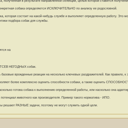
ка, полученная в результате направленной селекции, целью которой ставится получен
 конкретная собака определяется ИСКЛЮЧИТЕЛЬНО по анализу ее родословной.
ка, которая состоит на какой-нибудь службе и выполняет определенную работу. Это мо
тики подбора собак для службы.
ятся на
 ОТСЕВ НЕГОДНЫХ собак.
 базовые врожденные реакции на несколько ключевых раздражителей. Как правило, к 
воляют более комплексно оценить способности собаки, а также оценить СПОСОБН
колько готова собака к выполнению определенной работы, или насколько она адаптир
отенциал животного как производителя. Пример такого норматива - ИПО.
ы решают РАЗНЫЕ задачи, поэтому не могут служить одной цели.