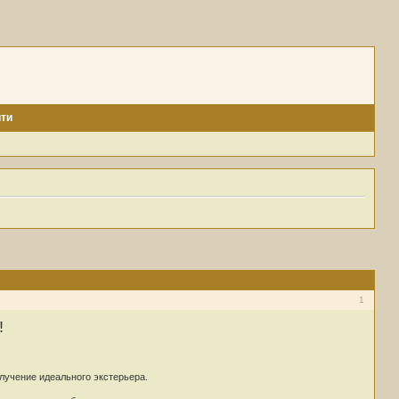
ти
1
!
олучение идеального экстерьера.