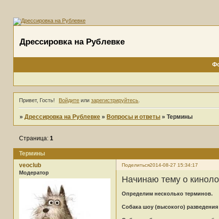
Дрессировка на Рублевке
Ф
Привет, Гость!
Войдите
или
зарегистрируйтесь
.
»
Дрессировка на Рублевке
»
Вопросы и ответы
»
Термины
Страница:
1
Термины
veoclub
Поделиться
2014-08-27 15:34:17
Модератор
Начинаю тему о киноло
Определим несколько терминов.
Собака шоу (высокого) разведения