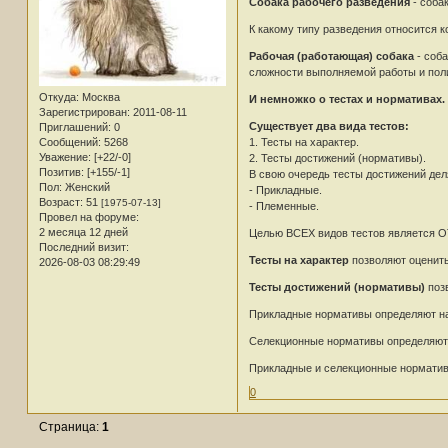
Собака рабочего разведения
- соба
К какому типу разведения относится
Рабочая (работающая) собака
- соба
сложности выполняемой работы и поли
Откуда:
Москва
И немножко о тестах и нормативах.
Зарегистрирован
: 2011-08-11
Существует два вида тестов:
Приглашений:
0
1. Тесты на характер.
Сообщений:
5268
Уважение:
[+22/-0]
2. Тесты достижений (нормативы).
Позитив:
[+155/-1]
В свою очередь тесты достижений дел
Пол:
Женский
- Прикладные.
Возраст:
51
[1975-07-13]
- Племенные.
Провел на форуме:
2 месяца 12 дней
Целью ВСЕХ видов тестов является
Последний визит:
Тесты на характер
позволяют оценить
2026-08-03 08:29:49
Тесты достижений (нормативы)
поз
Прикладные нормативы определяют нас
Селекционные нормативы определяют п
Прикладные и селекционные норматив
0
Страница:
1