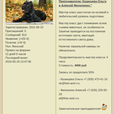
Преподаватели: Казанцева Ольга
и Алексей Филоненко."
Мастер класс рассчитан на нулевой и
любительский уровень подготовки.
Мастер класс даст понимание основ
съемки животных, их особенности.
Зарегистрирован
: 2011-08-10
Приглашений:
0
Занятие проводится на постоянном
Сообщений:
914
источнике света, имитация
Уважение:
[+20/-0]
естественного света дома.
Позитив:
[+9/-0]
Наличие зеркальной камеры не
Пол:
Женский
Провел на форуме:
обязательно.
12 дней 0 часов
Продолжительность мастер класса: 4
Последний визит:
часа.
2019-05-18 13:47:06
Стоимость:
4000 руб
Запись по предоплате 50%
- Казанцева Ольга +7 (926) 473-41-16
ok@foto-and-i.ru
- Филоненко Алексей +7 (926) 229-50-
29
af@foto-and-i.ru
Замечательные преподаватели!