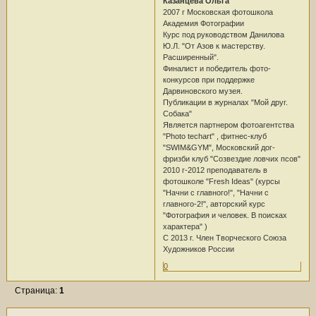
Казанцева Ольга
2007 г Московская фотошкола
Академия Фотографии
Курс под руководством Данилова
Ю.Л. "От Азов к мастерству.
Расширенный".
Финалист и победитель фото-
конкурсов при поддержке
Дарвиновского музея.
Публикации в журналах "Мой друг.
Собака"
Является партнером фотоагентства
"Photo techart" , фитнес-клуб
"SWIM&GYM", Московский дог-
фризби клуб "Созвездие ловчих псов"
2010 г-2012 преподаватель в
фотошколе "Fresh Ideas" (курсы
"Начни с главного!", "Начни с
главного-2!", авторский курс
"Фотография и человек. В поисках
характера" )
С 2013 г. Член Творческого Союза
Художников России
0
Страница:
1