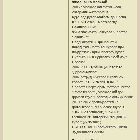
Филоненко Алексей
2006 г Московская фотошкола
Академия Фотографии.
Курс под руководством Данилова
Ю.Л. "От Азов к мастерству.
Расширенный".
Финалист фото-конкурса "Золотая
Черепаха"
Неоднократный финалист и
победитель фото-конкурсов при
поддержке Дарвиновского музея.
Публикации в журналах "Мой друг.
Собака"
2007-2009 Публикации в газете
"Дорогомилово"
2007 сотрудничество с салоном
красоты "TERRA dell UOMO"
Является партнером фотоагентства
"Photo techart" , Московский дог-
фризби клуб "Созвездие ловчих псов"
2010 г-2012 преподаватель в
фотошколе "Fresh Ideas" (курсы
"Начни с главного!", "Начни с
главного-2!", авторский жанровый
курс "Дух жизни".)
С 2013 г. Член Творческого Союза
Художников России