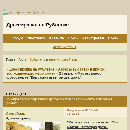
Дрессировка на Рублевке
Форум
Участники
Правила
Поиск
Регистрация
Войти
Активные темы
Привет, Гость!
Войдите
или
зарегистрируйтесь
.
»
Дрессировка на Рублевке
»
Анонсы выставок и других
зоотехнических мероприяти
»
25 апреля Мастер класс
фотосъемке "Как снимать питомцев дома".
Страница:
1
25 апреля Мастер класс фотосъемке "Как снимать питомцев
дома".
1
Поделиться
2014-04-10
CorsoDogs
18:42:13
Администратор
"Мастер класс фотосъемке "Как
снимать питомцев дома".