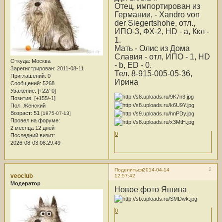
Отец, импортирован из
Германии, - Xandro von
der Siegertshohe, отл.,
ИПО-3, ФХ-2, HD - a, Ккл -
1.
Мать - Олис из Дома
Славия - отл, ИПО - 1, HD
Откуда:
Москва
- b, ED - 0.
Зарегистрирован
: 2011-08-11
Тел. 8-915-005-05-36,
Приглашений:
0
Ирина
Сообщений:
5268
Уважение:
[+22/-0]
Позитив:
[+155/-1]
Пол:
Женский
Возраст:
51
[1975-07-13]
Провел на форуме:
2 месяца 12 дней
0
Последний визит:
2026-08-03 08:29:49
2
Поделиться
2014-04-14
veoclub
12:57:42
Модератор
Новое фото Яшина
0