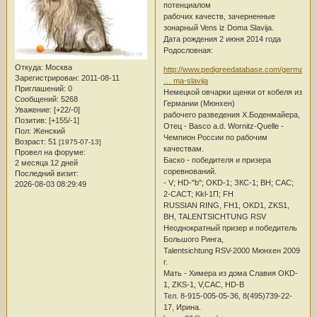
потенциалом
рабочих качеств, зачерненные
зонарный Vens iz Doma Slavija.
Дата рождения 2 июня 2014 года
Родословная:
Откуда:
Москва
http://www.pedigreedatabase.com/german_
Зарегистрирован
: 2011-08-11
… ma-slavija
Приглашений:
0
Немецкой овчарки щенки от кобеля из
Сообщений:
5268
Германии (Мюнхен)
Уважение:
[+22/-0]
рабочего разведения Х.Боденмайера,
Позитив:
[+155/-1]
Отец - Basco a.d. Wornitz-Quelle -
Пол:
Женский
Чемпион России по рабочим
Возраст:
51
[1975-07-13]
качествам.
Провел на форуме:
Баско - победителя и призера
2 месяца 12 дней
соревнований.
Последний визит:
- V; HD-"b"; OKD-1; ЗКС-1; BH; CAC;
2026-08-03 08:29:49
2-CACT; Kkl-1П; FH
RUSSIAN RING, FH1, OKD1, ZKS1,
BH, TALENTSICHTUNG RSV
Неоднократный призер и победитель
Большого Ринга,
Talentsichtung RSV-2000 Мюнхен 2009
г.
Мать - Химера из дома Славия OKD-
1, ZKS-1, V,CAC, HD-B
Тел. 8-915-005-05-36, 8(495)739-22-
17, Ирина.