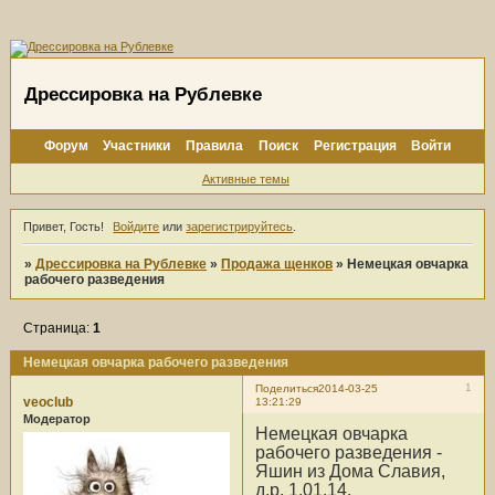
Дрессировка на Рублевке
Форум
Участники
Правила
Поиск
Регистрация
Войти
Активные темы
Привет, Гость!
Войдите
или
зарегистрируйтесь
.
»
Дрессировка на Рублевке
»
Продажа щенков
»
Немецкая овчарка
рабочего разведения
Страница:
1
Немецкая овчарка рабочего разведения
1
Поделиться
2014-03-25
veoclub
13:21:29
Модератор
Немецкая овчарка
рабочего разведения -
Яшин из Дома Славия,
д.р. 1.01.14.