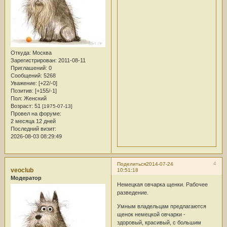
Откуда:
Москва
Зарегистрирован
: 2011-08-11
Приглашений:
0
Сообщений:
5268
Уважение:
[+22/-0]
Позитив:
[+155/-1]
Пол:
Женский
Возраст:
51
[1975-07-13]
Провел на форуме:
2 месяца 12 дней
Последний визит:
2026-08-03 08:29:49
4
Поделиться
2014-07-24
veoclub
10:51:18
Модератор
Немецкая овчарка щенки. Рабочее
разведение.
Умным владельцам предлагаются
щенок немецкой овчарки -
здоровый, красивый, с большим