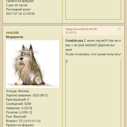
Провел на форуме:
2 дня 16 часов
Последний визит:
2017-07-16 12:43:58
25
Поделиться
2014-06-05
veoclub
11:43:11
Модератор
Оля&Астра
С меня тортик!!!! Как же я
вас с Астрой люблю!!! Дорогие вы
мои!
Я уже отчаялась этот ролик получить!
0
Откуда:
Москва
Зарегистрирован
: 2011-08-11
Приглашений:
0
Сообщений:
5268
Уважение:
[+22/-0]
Позитив:
[+155/-1]
Пол:
Женский
Возраст:
51
[1975-07-13]
Провел на форуме: