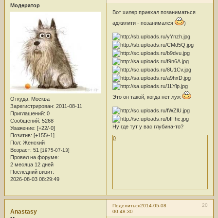
Модератор
Вот хилер приехал позаниматься
аджилити - позанимался
)
Это он такой, когда нет луж
Откуда:
Москва
Зарегистрирован
: 2011-08-11
Приглашений:
0
Сообщений:
5268
Ну где тут у вас глубина-то?
Уважение:
[+22/-0]
Позитив:
[+155/-1]
0
Пол:
Женский
Возраст:
51
[1975-07-13]
Провел на форуме:
2 месяца 12 дней
Последний визит:
2026-08-03 08:29:49
20
Поделиться
2014-05-08
Anastasy
00:48:30