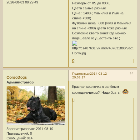
2026-08-03 08:29:49
Размеры:от ХS до ХХХL
Цвета самые разные
Цена : 1400 ( Фамилия и Имя на
спине +300)
Футболки цена : 600 (Имя и Фамилия
на спине +300) цвета тоже разные
Возможно кто-то знает где можно
подешевле осуществить это )
0
14
Поделиться
2014-03-12
CorsoDogs
20:03:17
Администратор
Красная кофточка с зелёным
крокодильчиком?! Надо брать!
0
Зарегистрирован
: 2011-08-10
Приглашений:
0
Сообщений:
914