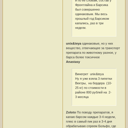
и по ее словам, состав у
Фронтлайна и Барсика
был совершенно
одинаковым. Мы весь
прошлый год Барсиком
капались, раз в три
недели.
unix&teya
одинаковые, но у них
вещество, отвечающее за транспорт
препарата по животному разное, у
барса более токсичное
Anastasy
Винегрет unix&teya
Ну я уже взяла 3 пипетки
Вектры, на бордера (10-
25 кг) по стоимости в
районе 800 рублей на 2-
3 месяца
Zoloto
По поводу препаратов, я
капаю барсом каждые 3-4 недели,
плюс в самый пик раз в 3-4 дня
обрабатываю спреем Больфо, где