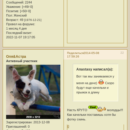
Сообщений:
2244
Уважение:
[+49/-0]
Позитив:
[+50/-0]
Пол:
Женский
Возраст:
49
[1976-12-21]
Провел на форуме:
1 месяц 4 дня
Последний визит:
2022-11-07 19:17:05
22
Поделиться
2014-05-08
Оля&Астра
17:59:26
Активный участник
Anastasy написал(а):
Вот так мы занимаемся у
меня на даче)
Скоро
будут еще качельки и
прыжок в длину
Насть КРУТО
молодцы!!!
Как качельки поставишь хотя бы
фотку скинь.
Зарегистрирован
: 2013-12-08
0
Приглашений:
0