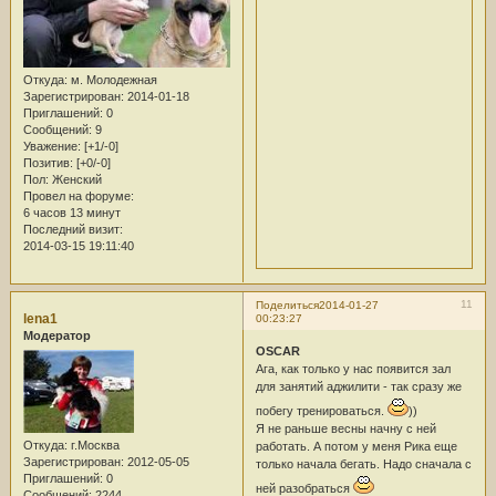
Откуда:
м. Молодежная
Зарегистрирован
: 2014-01-18
Приглашений:
0
Сообщений:
9
Уважение:
[+1/-0]
Позитив:
[+0/-0]
Пол:
Женский
Провел на форуме:
6 часов 13 минут
Последний визит:
2014-03-15 19:11:40
11
Поделиться
2014-01-27
lena1
00:23:27
Модератор
OSCAR
Ага, как только у нас появится зал
для занятий аджилити - так сразу же
побегу тренироваться.
))
Я не раньше весны начну с ней
Откуда:
г.Москва
работать. А потом у меня Рика еще
Зарегистрирован
: 2012-05-05
только начала бегать. Надо сначала с
Приглашений:
0
ней разобраться
Сообщений:
2244