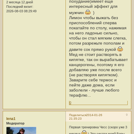
похудание)имеет еще
2 месяца 12 дней
интересный эффект для
Последний визит:
2026-08-03 08:29:49
мужчин
)
Лимон чтобы выжать без
приспособлений сперва
покатайте по столу, нажимая
на него ладонью сильно,
чтобы он стал мягким слегка,
потом разрежьте пополам и
давите сок прямо рукой
Мед не стоит растворять в
кипятке, так он вырабатывает
канцерогены, поэтому я его
добавляю уже после всего
(не растворяя кипятком).
Заварите себе термос и
пейте даже дома, если
заболели - лучше любого
терафлю...
0
9
Поделиться
2014-01-26
lena1
21:35:23
Модератор
Первая тренировка Чесс (скоро уже 3
месяца
) Это сестра моей Боры.