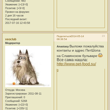
Сообщений:
483
Уважение:
[+13/-0]
Позитив:
[+3/-0]
Провел на форуме:
2 дня 16 часов
Последний визит:
2017-07-16 12:43:58
23
Поделиться
2014-05-14
veoclub
08:36:54
Модератор
Выложи пожалуйства
Anastasy
контакты и адрес ПетШопа
на Славянском бульваре
Все сама нашла:
http://www.pet-food.su/
0
Откуда:
Москва
Зарегистрирован
: 2011-08-11
Приглашений:
0
Сообщений:
5268
Уважение:
[+22/-0]
Позитив:
[+155/-1]