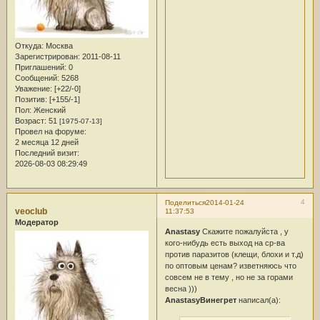
Откуда:
Москва
Зарегистрирован
: 2011-08-11
Приглашений:
0
Сообщений:
5268
Уважение:
[+22/-0]
Позитив:
[+155/-1]
Пол:
Женский
Возраст:
51
[1975-07-13]
Провел на форуме:
2 месяца 12 дней
Последний визит:
2026-08-03 08:29:49
4
Поделиться
2014-01-24
veoclub
11:37:53
Модератор
Anastasy
Скажите пожалуйста , у
кого-нибудь есть выход на ср-ва
против паразитов (клещи, блохи и т.д)
по оптовым ценам? изветняюсь что
совсем не в тему , но не за горами
весна )))
Anastasy
Винегрет
написал(а):