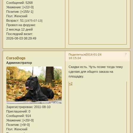
Сообщений:
5268
Уважение:
[+22/-0]
Позитив:
[+155/-1]
Пол:
Женский
Возраст:
51
[1975-07-13]
Провел на форуме:
2 месяца 12 дней
Последний визит:
2026-08-03 08:29:49
7
Поделиться
2014-01-24
CorsoDogs
16:15:24
Администратор
Скидки есть. Чуть позже тогда тему
сделаю для общего заказа на
площадку.
+2
Зарегистрирован
: 2011-08-10
Приглашений:
0
Сообщений:
914
Уважение:
[+20/-0]
Позитив:
[+9/-0]
Пол:
Женский