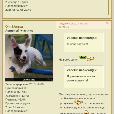
2 месяца 12 дней
Последний визит:
2026-08-03 08:29:49
26
Поделиться
2014-06-05
Оля&Астра
11:51:11
Активный участник
veoclub написал(а):
С меня тортик!!!!
На всех, шучу.
veoclub написал(а):
Я уже отчаялась этот
ролик получить!
Зарегистрирован
: 2013-12-08
Приглашений:
0
Сообщений:
483
Мне вчера на поляне, где мы вечером
Уважение:
[+13/-0]
с собаками гуляем все уши
Позитив:
[+3/-0]
Провел на форуме:
прожужали
, что все уже его
2 дня 16 часов
по телевизору посмотрели, а мы до
Последний визит:
сих пор не в курсе
вот решила