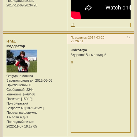
Последний визит:
2017-12-09 20:34:28
+1
17
Поделиться
2014-03-26
lena1
22:26:31
Модератор
unix&teya
Здорово! Вы молодцы!
0
Откуда:
г.Москва
Зарегистрирован
: 2012-05-05
Приглашений:
0
Сообщений:
2244
Уважение:
[+49/-0]
Позитив:
[+50/-0]
Пол:
Женский
Возраст:
49
[1976-12-21]
Провел на форуме:
1 месяц 4 дня
Последний визит:
2022-11-07 19:17:05