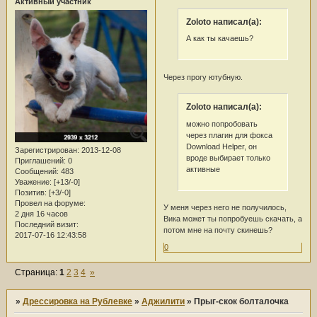
Активный участник
Zoloto написал(а):
А как ты качаешь?
Через прогу ютубную.
Zoloto написал(а):
можно попробовать
через плагин для фокса
Download Helper, он
Зарегистрирован
: 2013-12-08
вроде выбирает только
Приглашений:
0
активные
Сообщений:
483
Уважение:
[+13/-0]
Позитив:
[+3/-0]
Провел на форуме:
У меня через него не получилось,
2 дня 16 часов
Вика может ты попробуешь скачать, а
Последний визит:
потом мне на почту скинешь?
2017-07-16 12:43:58
0
Страница:
1
2
3
4
»
»
Дрессировка на Рублевке
»
Аджилити
»
Прыг-скок болталочка