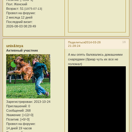
Пол:
Женский
Возраст:
51
[1975-07-13]
Провел на форуме:
2 месяца 12 дней
Последний визит:
2026-08-03 08:29:49
16
Поделиться
2014-03-26
unix&teya
21:28:24
Активный участник
А мы опять баловались домашними
снарядами (бриар чуть их все не
поломал)
Зарегистрирован
: 2013-10-24
Приглашений:
0
Сообщений:
268
Уважение:
[+12/-0]
Позитив:
[+0/-0]
Провел на форуме:
14 дней 19 часов