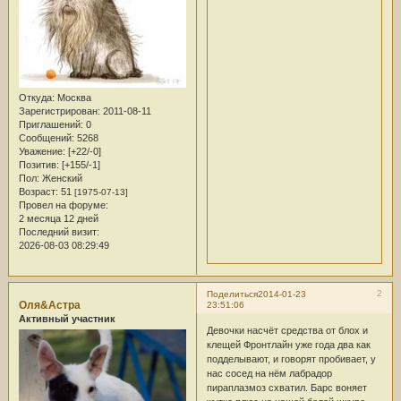
Откуда:
Москва
Зарегистрирован
: 2011-08-11
Приглашений:
0
Сообщений:
5268
Уважение:
[+22/-0]
Позитив:
[+155/-1]
Пол:
Женский
Возраст:
51
[1975-07-13]
Провел на форуме:
2 месяца 12 дней
Последний визит:
2026-08-03 08:29:49
2
Поделиться
2014-01-23
Оля&Астра
23:51:06
Активный участник
Девочки насчёт средства от блох и
клещей Фронтлайн уже года два как
подделывают, и говорят пробивает, у
нас сосед на нём лабрадор
пираплазмоз схватил. Барс воняет