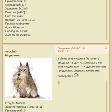
Приглашений:
0
Сообщений:
277
Уважение:
[+14/-0]
Позитив:
[+4/-0]
Пол:
Женский
Возраст:
30
[1995-11-04]
Провел на форуме:
4 дня 20 часов
Последний визит:
2023-07-05 00:18:03
6
Поделиться
2014-01-24
veoclub
15:01:18
Модератор
У Лены есть скидки в Петсовете
вроде да и в других конторах у нас
есть скидки на опт - я думаю что-нить
придумаем, сперва с жилетками
разберемся
0
Откуда:
Москва
Зарегистрирован
: 2011-08-11
Приглашений:
0