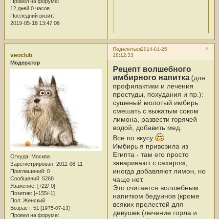
Провел на форуме:
12 дней 0 часов
Последний визит:
2019-05-18 13:47:06
8
Поделиться
2014-01-25
veoclub
18:12:33
Модератор
Рецепт волшебного
имбирного напитка
(для
профилактики и лечения
простуды, похудания и пр.):
сушеный молотый имбирь
смешать с выжатым соком
лимона, развести горячей
водой, добавить мед.
Все по вкусу
Имбирь я привозила из
Египта - там его просто
Откуда:
Москва
заваривают с сахаром,
Зарегистрирован
: 2011-08-11
иногда добавляют лимон, но
Приглашений:
0
чаще нет.
Сообщений:
5268
Уважение:
[+22/-0]
Это считается волшебным
Позитив:
[+155/-1]
напитком бедуинов (кроме
Пол:
Женский
всяких прелестей для
Возраст:
51
[1975-07-13]
девушек (лечение горла и
Провел на форуме: