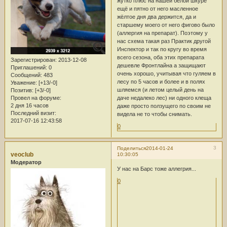
жутко плюс на нашей белой шкуре
ещё и пятно от него масленное
жёлтое дня два держится, да и
старшему моего от него фигово было
(аллергия на препарат). Поэтому у
нас схема такая раз Практик другой
Инспектор и так по кругу во время
всего сезона, оба этих препарата
Зарегистрирован
: 2013-12-08
дешевле Фронтлайна а защищают
Приглашений:
0
очень хорошо, учитывая что гуляем в
Сообщений:
483
лесу по 5 часов и более и в полях
Уважение:
[+13/-0]
шляемся (и летом целый день на
Позитив:
[+3/-0]
Провел на форуме:
даче недалеко лес) ни одного клеща
2 дня 16 часов
даже просто ползущего по своим не
Последний визит:
видела не то чтобы снимать.
2017-07-16 12:43:58
0
3
Поделиться
2014-01-24
veoclub
10:30:05
Модератор
У нас на Барс тоже аллегрия...
0