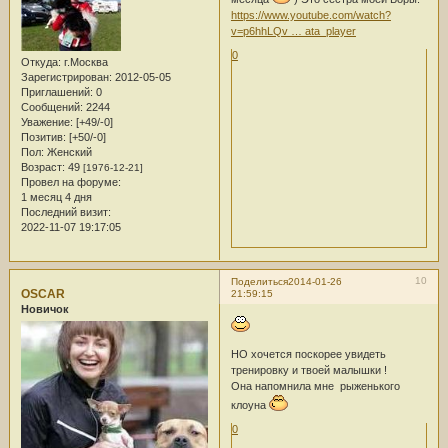
https://www.youtube.com/watch?
v=p6hhLQv … ata_player
0
Откуда:
г.Москва
Зарегистрирован
: 2012-05-05
Приглашений:
0
Сообщений:
2244
Уважение:
[+49/-0]
Позитив:
[+50/-0]
Пол:
Женский
Возраст:
49
[1976-12-21]
Провел на форуме:
1 месяц 4 дня
Последний визит:
2022-11-07 19:17:05
10
Поделиться
2014-01-26
OSCAR
21:59:15
Новичок
НО хочется поскорее увидеть
тренировку и твоей малышки !
Она напомнила мне рыженького
клоуна
0