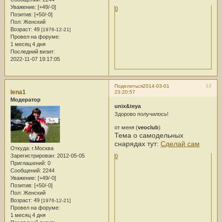
Уважение:
[+49/-0]
0
Позитив:
[+50/-0]
Пол:
Женский
Возраст:
49
[1976-12-21]
Провел на форуме:
1 месяц 4 дня
Последний визит:
2022-11-07 19:17:05
12
Поделиться
2014-03-01
lena1
23:20:57
Модератор
unix&teya
Здорово получилось!
от меня (
veoclub
)
Тема о самодельных
снарядах тут:
Сделай сам
Откуда:
г.Москва
Зарегистрирован
: 2012-05-05
0
Приглашений:
0
Сообщений:
2244
Уважение:
[+49/-0]
Позитив:
[+50/-0]
Пол:
Женский
Возраст:
49
[1976-12-21]
Провел на форуме:
1 месяц 4 дня