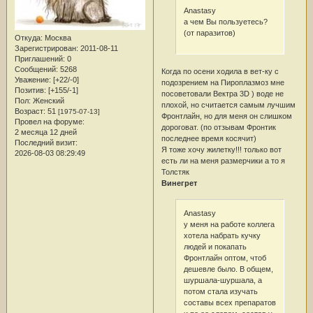
Anastasy
а чем Вы пользуетесь?
(от паразитов)
Откуда:
Москва
Зарегистрирован
: 2011-08-11
Приглашений:
0
Сообщений:
5268
Когда по осени ходила в вет-ку с
Уважение:
[+22/-0]
подозрением на Пироплазмоз мне
Позитив:
[+155/-1]
посоветовали Вектра 3D ) воде не
Пол:
Женский
плохой, но считается самым лучшим
Возраст:
51
[1975-07-13]
Фронтлайн, но для меня он слишком
Провел на форуме:
дороговат. (по отзывам Фронтик
2 месяца 12 дней
последнее время косячит)
Последний визит:
Я тоже хочу жилетку!!! только вот
2026-08-03 08:29:49
есть ли на меня размерчики а то я
Толстяк
Винегрет
Anastasy
у меня на работе коллега
хотела набрать кучку
людей и покапать
Фронтлайн оптом, чтоб
дешевле было. В общем,
шуршала-шуршала, а
потом стала изучать
составы всех препаратов