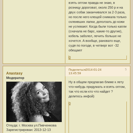
взять оптом правда не знаю, в
розницу дороговат, около 250 р и на
двух собак заканчивался за 2-3 раза,
но после него клещей снимала только
склеивших лапки, доползать до кожи
не успевают. Когда были только капли
(сначала не барс, какие-то другие),
кобель заболел, лечить больше не
хочется. А вообще, рановато еще,
судя по погоде, в четверг вот -32
обещают
0
5
Поделиться
2014-01-24
Anastasy
13:45:59
Модератор
Ну в общем предлагаю ближе к лету
что-нибудь придумать и взять оптом,
так что если кто что найдет ?
делитесь инфой)
0
Откуда:
г. Москва ул.Пивченкова
Зарегистрирован
: 2013-12-13