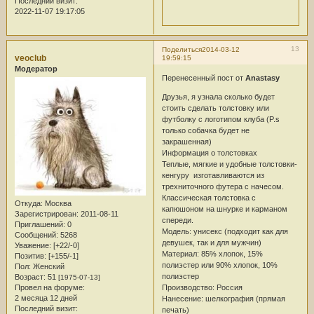
Последний визит:
2022-11-07 19:17:05
13
Поделиться
2014-03-12
veoclub
19:59:15
Модератор
Перенесенный пост от
Anastasy
Друзья, я узнала сколько будет
стоить сделать толстовку или
футболку с логотипом клуба (P.s
только собачка будет не
закрашенная)
Информация о толстовках
Теплые, мягкие и удобные толстовки-
кенгуру изготавливаются из
трехниточного футера с начесом.
Классическая толстовка с
Откуда:
Москва
капюшоном на шнурке и карманом
Зарегистрирован
: 2011-08-11
спереди.
Приглашений:
0
Модель: унисекс (подходит как для
Сообщений:
5268
девушек, так и для мужчин)
Уважение:
[+22/-0]
Материал: 85% хлопок, 15%
Позитив:
[+155/-1]
полиэстер или 90% хлопок, 10%
Пол:
Женский
полиэстер
Возраст:
51
[1975-07-13]
Провел на форуме:
Производство: Россия
2 месяца 12 дней
Нанесение: шелкография (прямая
Последний визит:
печать)