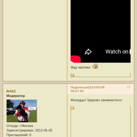
Жду критики
+1
21
Поделиться
2014-05-08
lena1
09:47:49
Модератор
Молодцы! Здорово занимаетесь!
+1
Откуда:
г.Москва
Зарегистрирован
: 2012-05-05
Приглашений:
0