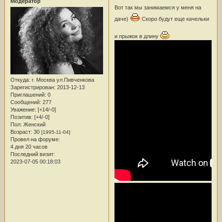
Модератор
Вот так мы занимаемся у меня на
даче)
Скоро будут еще качельки
и прыжок в длину
Откуда:
г. Москва ул.Пивченкова
Зарегистрирован
: 2013-12-13
Приглашений:
0
Сообщений:
277
Уважение:
[+14/-0]
Позитив:
[+4/-0]
Пол:
Женский
Возраст:
30
[1995-11-04]
Провел на форуме:
4 дня 20 часов
Последний визит:
2023-07-05 00:18:03