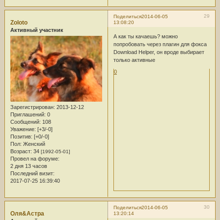
29
Поделиться
2014-06-05
Zoloto
13:08:20
Активный участник
А как ты качаешь? можно
попробовать через плагин для фокса
Download Helper, он вроде выбирает
только активные
0
Зарегистрирован
: 2013-12-12
Приглашений:
0
Сообщений:
108
Уважение:
[+3/-0]
Позитив:
[+0/-0]
Пол:
Женский
Возраст:
34
[1992-05-01]
Провел на форуме:
2 дня 13 часов
Последний визит:
2017-07-25 16:39:40
30
Поделиться
2014-06-05
Оля&Астра
13:20:14