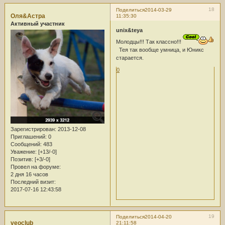
18
Поделиться
2014-03-29
Оля&Астра
11:35:30
Активный участник
unix&teya
Молодцы!!! Так классно!!!
Тея так вообще умница, и Юникс
старается.
0
Зарегистрирован
: 2013-12-08
Приглашений:
0
Сообщений:
483
Уважение:
[+13/-0]
Позитив:
[+3/-0]
Провел на форуме:
2 дня 16 часов
Последний визит:
2017-07-16 12:43:58
19
Поделиться
2014-04-20
veoclub
21:11:58