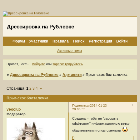
Дрессировка на Рублевке
Форум
Участники
Правила
Поиск
Регистрация
Войти
Активные темы
Привет, Гость!
Войдите
или
зарегистрируйтесь
.
»
Дрессировка на Рублевке
»
Аджилити
»
Прыг-скок болталочка
Страница:
1
2
3
4
»
Прыг-скок болталочка
1
Поделиться
2014-01-23
veoclub
20:06:55
Модератор
Создана, чтобы не "засорять
оффтопом" информационную ветку
общительными спортсменами
0