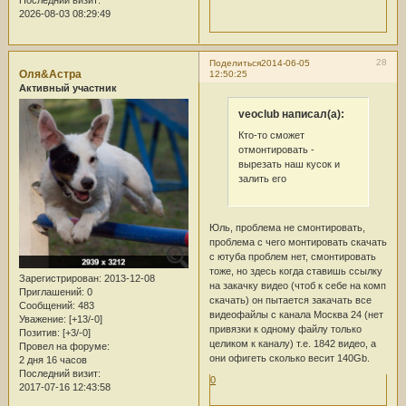
2026-08-03 08:29:49
28
Поделиться
2014-06-05
Оля&Астра
12:50:25
Активный участник
veoclub написал(а):
Кто-то сможет
отмонтировать -
вырезать наш кусок и
залить его
Юль, проблема не смонтировать,
проблема с чего монтировать скачать
с ютуба проблем нет, смонтировать
тоже, но здесь когда ставишь ссылку
Зарегистрирован
: 2013-12-08
на закачку видео (чтоб к себе на комп
Приглашений:
0
скачать) он пытается закачать все
Сообщений:
483
видеофайлы с канала Москва 24 (нет
Уважение:
[+13/-0]
привязки к одному файлу только
Позитив:
[+3/-0]
целиком к каналу) т.е. 1842 видео, а
Провел на форуме:
они офигеть сколько весит 140Gb.
2 дня 16 часов
Последний визит:
0
2017-07-16 12:43:58