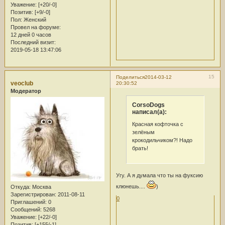
Уважение:
[+20/-0]
Позитив:
[+9/-0]
Пол:
Женский
Провел на форуме:
12 дней 0 часов
Последний визит:
2019-05-18 13:47:06
15
Поделиться
2014-03-12
veoclub
20:30:52
Модератор
CorsoDogs
написал(а):
Красная кофточка с
зелёным
крокодильчиком?! Надо
брать!
Угу. А я думала что ты на фуксию
клюнешь....
)
Откуда:
Москва
Зарегистрирован
: 2011-08-11
0
Приглашений:
0
Сообщений:
5268
Уважение:
[+22/-0]
Позитив:
[+155/-1]