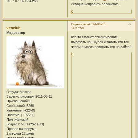
2017-07-16 12:43:58
сегодня исправить положение.
0
27
Поделиться
2014-06-05
veoclub
11:57:58
Модератор
Кто-то сможет отмонтировать -
вырезать наш кусок и залить его так,
чтобы я могла повесить его на сайте?
0
Откуда:
Москва
Зарегистрирован
: 2011-08-11
Приглашений:
0
Сообщений:
5268
Уважение:
[+22/-0]
Позитив:
[+155/-1]
Пол:
Женский
Возраст:
51
[1975-07-13]
Провел на форуме:
2 месяца 12 дней
Последний визит: