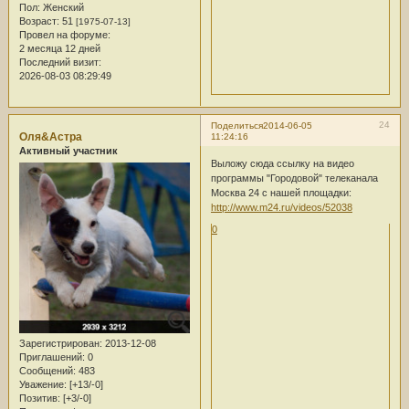
Пол:
Женский
Возраст:
51
[1975-07-13]
Провел на форуме:
2 месяца 12 дней
Последний визит:
2026-08-03 08:29:49
24
Поделиться
2014-06-05
Оля&Астра
11:24:16
Активный участник
Выложу сюда ссылку на видео
программы "Городовой" телеканала
Москва 24 с нашей площадки:
http://www.m24.ru/videos/52038
0
Зарегистрирован
: 2013-12-08
Приглашений:
0
Сообщений:
483
Уважение:
[+13/-0]
Позитив:
[+3/-0]