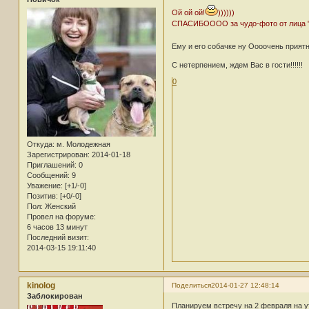
Ой ой ой!
))))))
СПАСИБОООО за чудо-фото от лица "П
Ему и его собачке ну Оооочень приятно
С нетерпением, ждем Вас в гости!!!!!!
0
Откуда:
м. Молодежная
Зарегистрирован
: 2014-01-18
Приглашений:
0
Сообщений:
9
Уважение:
[+1/-0]
Позитив:
[+0/-0]
Пол:
Женский
Провел на форуме:
6 часов 13 минут
Последний визит:
2014-03-15 19:11:40
kinolog
Поделиться
2014-01-27 12:48:14
Заблокирован
Планируем встречу на 2 февраля на у