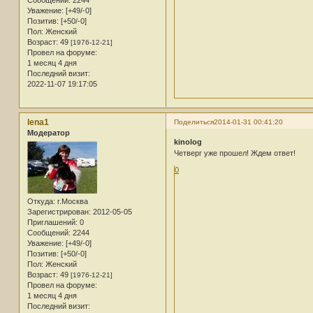
Уважение:
[+49/-0]
Позитив:
[+50/-0]
Пол:
Женский
Возраст:
49
[1976-12-21]
Провел на форуме:
1 месяц 4 дня
Последний визит:
2022-11-07 19:17:05
lena1
Поделиться
2014-01-31 00:41:20
Модератор
kinolog
Четверг уже прошел! Ждем ответ!
0
Откуда:
г.Москва
Зарегистрирован
: 2012-05-05
Приглашений:
0
Сообщений:
2244
Уважение:
[+49/-0]
Позитив:
[+50/-0]
Пол:
Женский
Возраст:
49
[1976-12-21]
Провел на форуме:
1 месяц 4 дня
Последний визит: