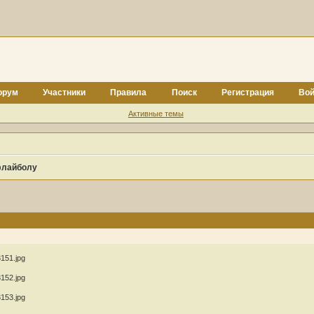
орум
Участники
Правила
Поиск
Регистрация
Вой
Активные темы
флайболу