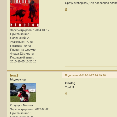
Сразу оговорюсь, что последнее слово
0
Зарегистрирован
: 2014-01-12
Приглашений:
0
Сообщений:
29
Уважение:
[+4/-0]
Позитив:
[+0/-0]
Провел на форуме:
4 часа 22 минуты
Последний визит:
2015-11-05 10:23:18
lena1
Поделиться
2014-01-27 16:49:26
Модератор
kinolog
Ура!!!!!
0
Откуда:
г.Москва
Зарегистрирован
: 2012-05-05
Приглашений:
0
Сообщений:
2244