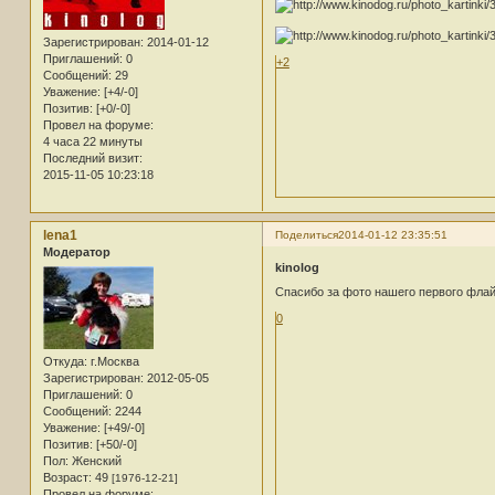
Зарегистрирован
: 2014-01-12
Приглашений:
0
+2
Сообщений:
29
Уважение:
[+4/-0]
Позитив:
[+0/-0]
Провел на форуме:
4 часа 22 минуты
Последний визит:
2015-11-05 10:23:18
lena1
Поделиться
2014-01-12 23:35:51
Модератор
kinolog
Спасибо за фото нашего первого фла
0
Откуда:
г.Москва
Зарегистрирован
: 2012-05-05
Приглашений:
0
Сообщений:
2244
Уважение:
[+49/-0]
Позитив:
[+50/-0]
Пол:
Женский
Возраст:
49
[1976-12-21]
Провел на форуме: