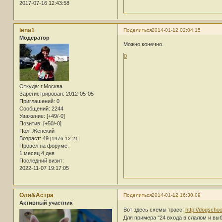
2017-07-16 12:43:58
lena1
Поделиться
2014-01-12 02:04:15
Модератор
Можно конечно.
0
Откуда:
г.Москва
Зарегистрирован
: 2012-05-05
Приглашений:
0
Сообщений:
2244
Уважение:
[+49/-0]
Позитив:
[+50/-0]
Пол:
Женский
Возраст:
49
[1976-12-21]
Провел на форуме:
1 месяц 4 дня
Последний визит:
2022-11-07 19:17:05
Оля&Астра
Поделиться
2014-01-12 16:30:09
Активный участник
Вот здесь схемы трасс:
http://dogscho
Для примера "24 входа в слалом и вы