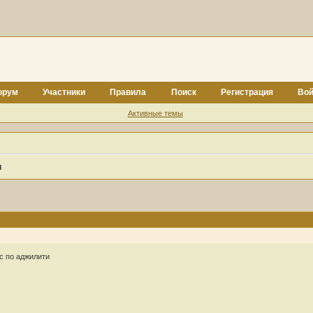
орум
Участники
Правила
Поиск
Регистрация
Вой
Активные темы
и
с по аджилити