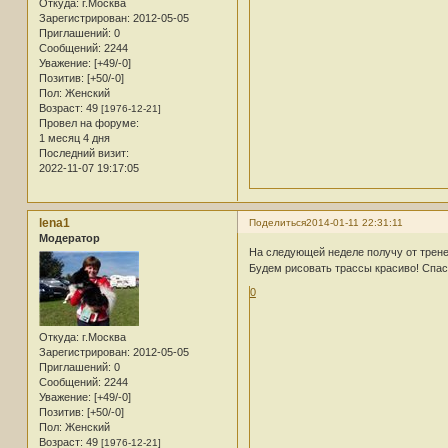
Откуда:
г.Москва
Зарегистрирован
: 2012-05-05
Приглашений:
0
Сообщений:
2244
Уважение:
[+49/-0]
Позитив:
[+50/-0]
Пол:
Женский
Возраст:
49
[1976-12-21]
Провел на форуме:
1 месяц 4 дня
Последний визит:
2022-11-07 19:17:05
lena1
Поделиться
2014-01-11 22:31:11
Модератор
На следующей неделе получу от трене
Будем рисовать трассы красиво! Спаси
0
Откуда:
г.Москва
Зарегистрирован
: 2012-05-05
Приглашений:
0
Сообщений:
2244
Уважение:
[+49/-0]
Позитив:
[+50/-0]
Пол:
Женский
Возраст:
49
[1976-12-21]