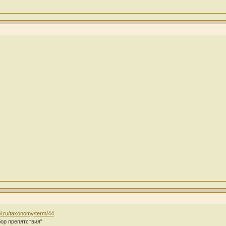
ol.ru/taxonomy/term/44
бор препятствия"