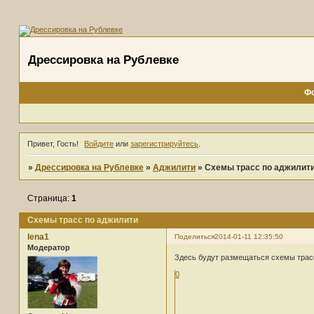
Дрессировка на Рублевке
Ф
Привет, Гость!
Войдите
или
зарегистрируйтесь
.
»
Дрессировка на Рублевке
»
Аджилити
»
Схемы трасс по аджилит
Страница:
1
Схемы трасс по аджилити
lena1
Поделиться
2014-01-11 12:35:50
Модератор
Здесь будут размещаться схемы трас
0