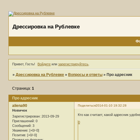
Дрессировка на Рублевке
Ф
Привет, Гость!
Войдите
или
зарегистрируйтесь
.
»
Дрессировка на Рублевке
»
Вопросы и ответы
»
Про адресник
Страница:
1
Про адресник
aliena90
Поделиться
2014-01-10 19:32:28
Новичок
Кто как считает, какой адресник удобн
Зарегистрирован
: 2013-09-29
Приглашений:
0
0
Сообщений:
3
Уважение:
[+0/-0]
Позитив:
[+0/-0]
Провел на форуме: