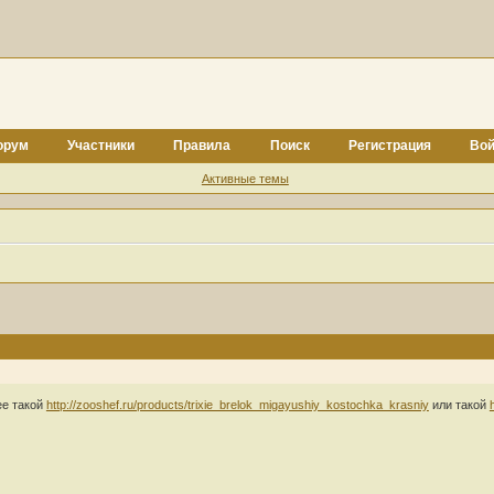
орум
Участники
Правила
Поиск
Регистрация
Вой
Активные темы
ее такой
http://zooshef.ru/products/trixie_brelok_migayushiy_kostochka_krasniy
или такой