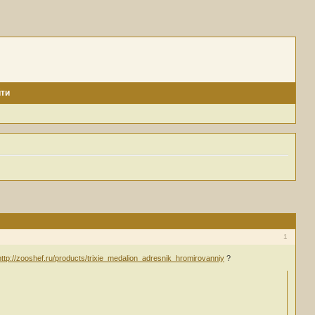
ти
1
http://zooshef.ru/products/trixie_medalion_adresnik_hromirovanniy
?