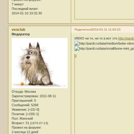
7 минут
Последний визит:
2014-01-10 19:32:30
veoclub
Поделиться
2014-01-11 11:00:23
Модератор
ИМХО ни то, ни то а вот это
http://pard
0
Откуда:
Москва
Зарегистрирован
: 2011-08-11
Приглашений:
0
Сообщений:
5268
Уважение:
[+22/-0]
Позитив:
[+155/-1]
Пол:
Женский
Возраст:
51
[1975-07-13]
Провел на форуме:
2 месяца 12 дней