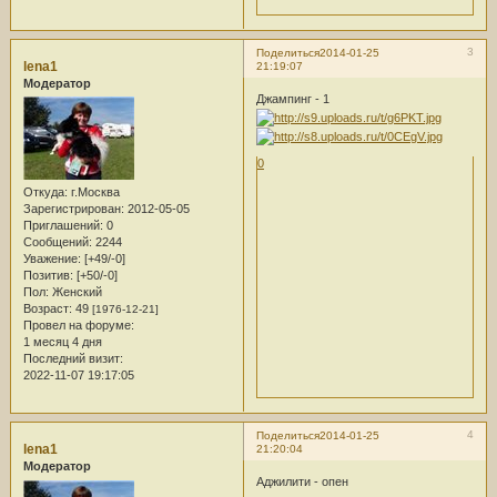
3
Поделиться
2014-01-25
lena1
21:19:07
Модератор
Джампинг - 1
0
Откуда:
г.Москва
Зарегистрирован
: 2012-05-05
Приглашений:
0
Сообщений:
2244
Уважение:
[+49/-0]
Позитив:
[+50/-0]
Пол:
Женский
Возраст:
49
[1976-12-21]
Провел на форуме:
1 месяц 4 дня
Последний визит:
2022-11-07 19:17:05
4
Поделиться
2014-01-25
lena1
21:20:04
Модератор
Аджилити - опен