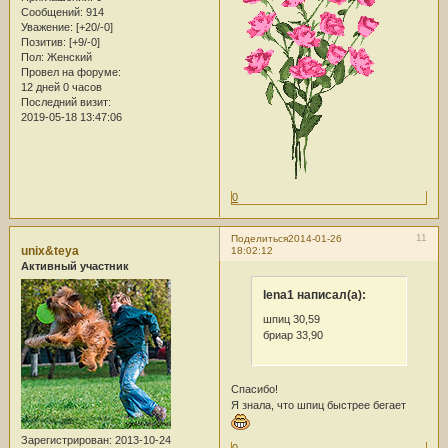
Сообщений:
914
Уважение:
[+20/-0]
Позитив:
[+9/-0]
Пол:
Женский
Провел на форуме:
12 дней 0 часов
Последний визит:
2019-05-18 13:47:06
0
11
Поделиться
2014-01-26
unix&teya
18:02:12
Активный участник
lena1 написал(а):
шпиц 30,59
бриар 33,90
Спасибо!
Я знала, что шпиц быстрее бегает
Зарегистрирован
: 2013-10-24