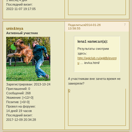
1 месяц 4 дня
Последний визит:
2022-11-07 19:17:05
7
Поделиться
2014-01-26
unix&teya
13:58:55
Активный участник
lena1 написал(а):
Результаты смотрим
здесь:
http://agiclub.ru/agldb/events/turnir-
u
… ievka.html/
А участникам вне зачета время не
замеряли?
Зарегистрирован
: 2013-10-24
Приглашений:
0
0
Сообщений:
268
Уважение:
[+12/-0]
Позитив:
[+0/-0]
Провел на форуме:
14 дней 19 часов
Последний визит:
2017-12-09 20:34:28