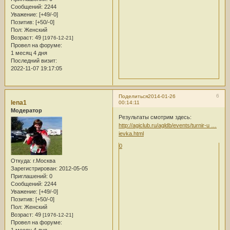
Сообщений:
2244
Уважение:
[+49/-0]
Позитив:
[+50/-0]
Пол:
Женский
Возраст:
49
[1976-12-21]
Провел на форуме:
1 месяц 4 дня
Последний визит:
2022-11-07 19:17:05
6
Поделиться
2014-01-26
lena1
00:14:11
Модератор
Результаты смотрим здесь:
http://agiclub.ru/agldb/events/turnir-u …
ievka.html
0
Откуда:
г.Москва
Зарегистрирован
: 2012-05-05
Приглашений:
0
Сообщений:
2244
Уважение:
[+49/-0]
Позитив:
[+50/-0]
Пол:
Женский
Возраст:
49
[1976-12-21]
Провел на форуме: