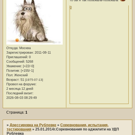
0
Откуда:
Москва
Зарегистрирован
: 2011-08-11
Приглашений:
0
Сообщений:
5268
Уважение:
[+22/-0]
Позитив:
[+155/-1]
Пол:
Женский
Возраст:
51
[1975-07-13]
Провел на форуме:
2 месяца 12 дней
Последний визит:
2026-08-03 08:29:49
Страница:
1
»
Дрессировка на Рублевке
»
Соревнования, испытания,
тестирования
»
25.01.2014г.Соревнования по аджилити на УДП
Рублевка