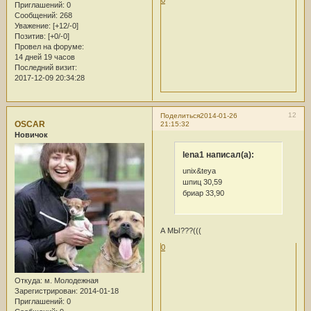
0
Приглашений:
0
Сообщений:
268
Уважение:
[+12/-0]
Позитив:
[+0/-0]
Провел на форуме:
14 дней 19 часов
Последний визит:
2017-12-09 20:34:28
12
Поделиться
2014-01-26
OSCAR
21:15:32
Новичок
lena1 написал(а):
unix&teya
шпиц 30,59
бриар 33,90
А МЫ???(((
0
Откуда:
м. Молодежная
Зарегистрирован
: 2014-01-18
Приглашений:
0