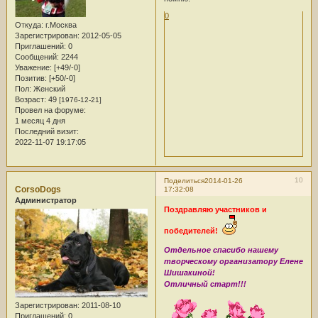
0
Откуда:
г.Москва
Зарегистрирован
: 2012-05-05
Приглашений:
0
Сообщений:
2244
Уважение:
[+49/-0]
Позитив:
[+50/-0]
Пол:
Женский
Возраст:
49
[1976-12-21]
Провел на форуме:
1 месяц 4 дня
Последний визит:
2022-11-07 19:17:05
10
Поделиться
2014-01-26
CorsoDogs
17:32:08
Администратор
Поздравляю участников и
победителей!
Отдельное спасибо нашему
творческому организатору Елене
Шишакиной!
Отличный старт!!!
Зарегистрирован
: 2011-08-10
Приглашений:
0