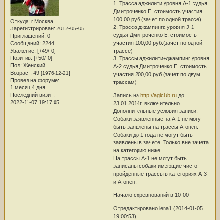
1. Трасса аджилити уровня А-1 судья
Дмитроченко Е. стоимость участия
100,00 руб.(зачет по одной трассе)
Откуда:
г.Москва
2. Трасса джампинга уровня J-1
Зарегистрирован
: 2012-05-05
судья Дмитроченко Е. стоимость
Приглашений:
0
участия 100,00 руб.(зачет по одной
Сообщений:
2244
трассе)
Уважение:
[+49/-0]
Позитив:
[+50/-0]
3. Трассы аджилити+джампинг уровня
Пол:
Женский
А-2 судья Дмитроченко Е. стоимость
Возраст:
49
[1976-12-21]
участия 200,00 руб.(зачет по двум
Провел на форуме:
трассам)
1 месяц 4 дня
Последний визит:
Запись на
http://agiclub.ru
до
2022-11-07 19:17:05
23.01.2014г. включительно
Дополнительные условия записи:
Собаки заявленные на А-1 не могут
быть заявлены на трассы А-опен.
Собаки до 1 года не могут быть
заявлены в зачете. Только вне зачета
на категорию ниже.
На трассы А-1 не могут быть
записаны собаки имеющие чисто
пройденные трассы в категориях А-3
и А-опен.
Начало соревнований в 10-00
Отредактировано lena1 (2014-01-05
19:00:53)