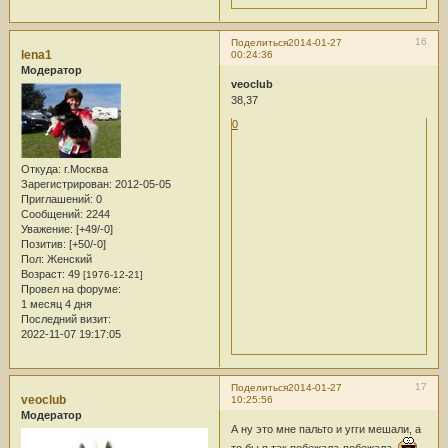
16
Поделиться
2014-01-27
lena1
00:24:36
Модератор
veoclub
38,37
0
Откуда:
г.Москва
Зарегистрирован
: 2012-05-05
Приглашений:
0
Сообщений:
2244
Уважение:
[+49/-0]
Позитив:
[+50/-0]
Пол:
Женский
Возраст:
49
[1976-12-21]
Провел на форуме:
1 месяц 4 дня
Последний визит:
2022-11-07 19:17:05
17
Поделиться
2014-01-27
veoclub
10:25:56
Модератор
А ну это мне пальто и угги мешали, а
то бы я так побежала-побежала