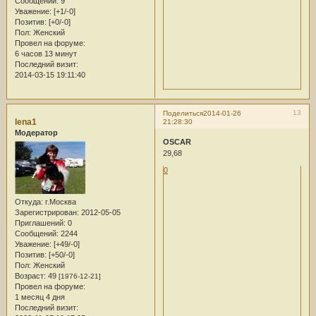
Сообщений:
9
Уважение:
[+1/-0]
Позитив:
[+0/-0]
Пол:
Женский
Провел на форуме:
6 часов 13 минут
Последний визит:
2014-03-15 19:11:40
13
Поделиться
2014-01-26
lena1
21:28:30
Модератор
OSCAR
29,68
0
Откуда:
г.Москва
Зарегистрирован
: 2012-05-05
Приглашений:
0
Сообщений:
2244
Уважение:
[+49/-0]
Позитив:
[+50/-0]
Пол:
Женский
Возраст:
49
[1976-12-21]
Провел на форуме:
1 месяц 4 дня
Последний визит: