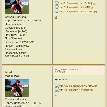
Откуда:
г.Москва
0
Зарегистрирован
: 2012-05-05
Приглашений:
0
Сообщений:
2244
Уважение:
[+49/-0]
Позитив:
[+50/-0]
Пол:
Женский
Возраст:
49
[1976-12-21]
Провел на форуме:
1 месяц 4 дня
Последний визит:
2022-11-07 19:17:05
5
Поделиться
2014-01-25
lena1
22:59:44
Модератор
Аджилити - 1
0
Откуда:
г.Москва
Зарегистрирован
: 2012-05-05
Приглашений:
0