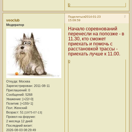
0
2
Поделиться
2014-01-23
veoclub
15:09:59
Модератор
Начало соревнований
перенесли на попозже - в
11.30, кто сможет
приехать и помочь с
расстановкой трассы -
приехать лучше к 11.00.
0
Откуда:
Москва
Зарегистрирован
: 2011-08-11
Приглашений:
0
Сообщений:
5268
Уважение:
[+22/-0]
Позитив:
[+155/-1]
Пол:
Женский
Возраст:
51
[1975-07-13]
Провел на форуме:
2 месяца 12 дней
Последний визит:
2026-08-03 08:29:49