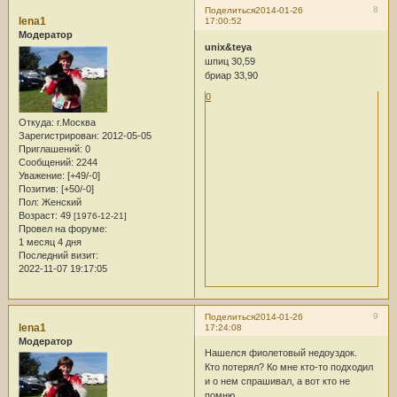
8
Поделиться
2014-01-26
lena1
17:00:52
Модератор
unix&teya
шпиц 30,59
бриар 33,90
0
Откуда:
г.Москва
Зарегистрирован
: 2012-05-05
Приглашений:
0
Сообщений:
2244
Уважение:
[+49/-0]
Позитив:
[+50/-0]
Пол:
Женский
Возраст:
49
[1976-12-21]
Провел на форуме:
1 месяц 4 дня
Последний визит:
2022-11-07 19:17:05
9
Поделиться
2014-01-26
lena1
17:24:08
Модератор
Нашелся фиолетовый недоуздок.
Кто потерял? Ко мне кто-то подходил
и о нем спрашивал, а вот кто не
помню.