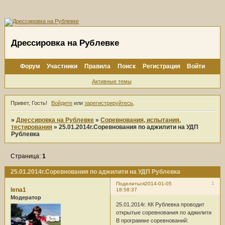
Дрессировка на Рублевке
Форум
Участники
Правила
Поиск
Регистрация
Войти
Активные темы
Привет, Гость!
Войдите
или
зарегистрируйтесь
.
»
Дрессировка на Рублевке
»
Соревнования, испытания,
тестирования
»
25.01.2014г.Соревнования по аджилити на УДП
Рублевка
Страница:
1
25.01.2014г.Соревнования по аджилити на УДП Рублевка
1
Поделиться
2014-01-05
lena1
18:58:37
Модератор
25.01.2014г. КК Рублевка проводит
открытые соревнования по аджилити
В программе соревнований: