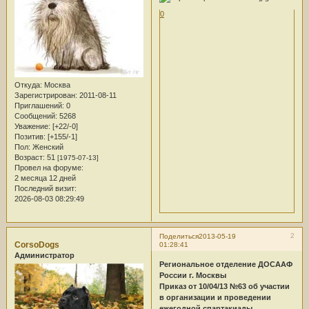
0
Откуда:
Москва
Зарегистрирован
: 2011-08-11
Приглашений:
0
Сообщений:
5268
Уважение:
[+22/-0]
Позитив:
[+155/-1]
Пол:
Женский
Возраст:
51
[1975-07-13]
Провел на форуме:
2 месяца 12 дней
Последний визит:
2026-08-03 08:29:49
2
Поделиться
2013-05-19
CorsoDogs
01:28:41
Администратор
Региональное отделение ДОСААФ
России г. Москвы
Приказ от 10/04/13 №63 об участии
в организации и проведении
ежегодной спартакиады