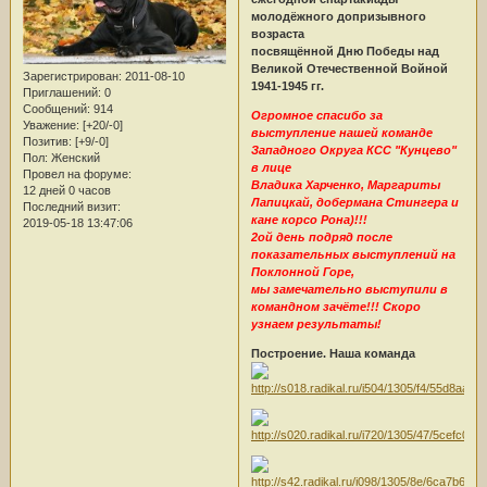
молодёжного допризывного
возраста
посвящённой Дню Победы над
Великой Отечественной Войной
Зарегистрирован
: 2011-08-10
1941-1945 гг.
Приглашений:
0
Сообщений:
914
Огромное спасибо за
Уважение:
[+20/-0]
выступление нашей команде
Позитив:
[+9/-0]
Западного Округа КСС "Кунцево"
Пол:
Женский
в лице
Провел на форуме:
Владика Харченко, Маргариты
12 дней 0 часов
Лапицкай, добермана Стингера и
Последний визит:
кане корсо Рона)!!!
2019-05-18 13:47:06
2ой день подряд после
показательных выступлений на
Поклонной Горе,
мы замечательно выступили в
командном зачёте!!! Скоро
узнаем результаты!
Построение. Наша команда