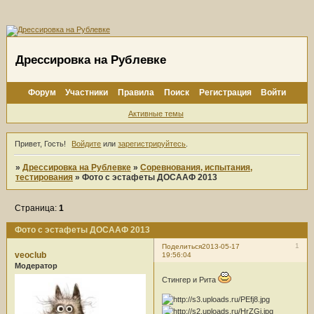
Дрессировка на Рублевке
Форум
Участники
Правила
Поиск
Регистрация
Войти
Активные темы
Привет, Гость!
Войдите
или
зарегистрируйтесь
.
»
Дрессировка на Рублевке
»
Соревнования, испытания,
тестирования
»
Фото с эстафеты ДОСААФ 2013
Страница:
1
Фото с эстафеты ДОСААФ 2013
1
Поделиться
2013-05-17
veoclub
19:56:04
Модератор
Стингер и Рита