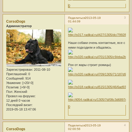
0
3
Поделиться
2013-05-19
CorsoDogs
01:44:09
Администратор
Наши собаки очень контактные, все с
ними подходили и общались.
Рон от жары строит рожицы)
Зарегистрирован
: 2011-08-10
Приглашений:
0
Сообщений:
914
Уважение:
[+20/-0]
Позитив:
[+9/-0]
Пол:
Женский
Провел на форуме:
12 дней 0 часов
Последний визит:
0
2019-05-18 13:47:06
4
Поделиться
2013-05-19
CorsoDogs
02:00:56