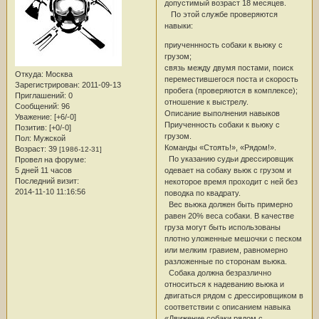
допустимый возраст 18 месяцев.
По этой службе проверяются
навыки:
приученнность собаки к вьюку с
грузом;
связь между двумя постами, поиск
Откуда:
Москва
переместившегося поста и скорость
Зарегистрирован
: 2011-09-13
пробега (проверяются в комплексе);
Приглашений:
0
отношение к выстрелу.
Сообщений:
96
Описание выполнения навыков
Уважение:
[+6/-0]
Приученность собаки к вьюку с
Позитив:
[+0/-0]
грузом.
Пол:
Мужской
Команды «Стоять!», «Рядом!».
Возраст:
39
[1986-12-31]
По указанию судьи дрессировщик
Провел на форуме:
одевает на собаку вьюк с грузом и
5 дней 11 часов
Последний визит:
некоторое время проходит с ней без
2014-11-10 11:16:56
поводка по квадрату.
Вес вьюка должен быть примерно
равен 20% веса собаки. В качестве
груза могут быть использованы
плотно уложенные мешочки с песком
или мелким гравием, равномерно
разложенные по сторонам вьюка.
Собака должна безразлично
относиться к надеванию вьюка и
двигаться рядом с дрессировщиком в
соответствии с описанием навыка
«Движение собаки рядом с