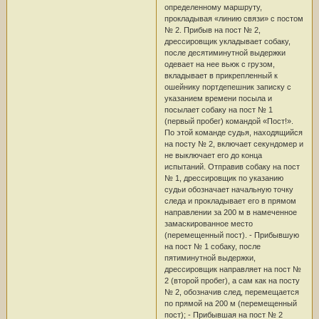
определенному маршруту,
прокладывая «линию связи» с постом
№ 2. Прибыв на пост № 2,
дрессировщик укладывает собаку,
после десятиминутной выдержки
одевает на нее вьюк с грузом,
вкладывает в прикрепленный к
ошейнику портдепешник записку с
указанием времени посыла и
посылает собаку на пост № 1
(первый пробег) командой «Пост!».
По этой команде судья, находящийся
на посту № 2, включает секундомер и
не выключает его до конца
испытаний. Отправив собаку на пост
№ 1, дрессировщик по указанию
судьи обозначает начальную точку
следа и прокладывает его в прямом
направлении за 200 м в намеченное
замаскированное место
(перемещенный пост). - Прибывшую
на пост № 1 собаку, после
пятиминутной выдержки,
дрессировщик направляет на пост №
2 (второй пробег), а сам как на посту
№ 2, обозначив след, перемещается
по прямой на 200 м (перемещенный
пост); - Прибывшая на пост № 2