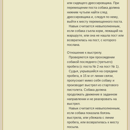
или сидящего дрессировщика. При
перемещении поста собака должна
нижним чутьем найти след
дрессировщика и, следуя по нему,
выйти к месту перемещенного поста.
Навык считается невыполненным,
если собака съела корм, лежащий на
маршруте, или она не нашла пост или
возвратилась на пост, с которого
послана.
Отношение к выстрелу.
Проверяется при прохождении
собакой последнего (третьего)
пробега (с поста № 2 на пост № 1).
Судья, укрывшийся на середине
пробега, в 15 м от линии связи,
пропускает мимо себя собаку и
производит выстрел из стартового
пистолета. Собака должна
продолжать движение в заданном
направлении и не реагировать на
выстрел.
Навык считается невыполненным,
если собака показала боязнь
выстрела, или убежала с линии
пробега, или возвратилась к месту
посыла.