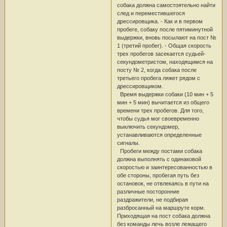
собака должна самостоятельно найти
след и переместившегося
дрессировщика. - Как и в первом
пробеге, собаку после пятиминутной
выдержки, вновь посылают на пост №
1 (третий пробег). - Общая скорость
трех пробегов засекается судьей-
секундометристом, находящимся на
посту № 2, когда собака после
третьего пробега ляжет рядом с
дрессировщиком.
Время выдержки собаки (10 мин + 5
мин + 5 мин) вычитается из общего
времени трех пробегов. Для того,
чтобы судья мог своевременно
выключить секундомер,
устанавливаются определенные
сигналы.
Пробеги между постами собака
должна выполнять с одинаковой
скоростью и заинтересованностью в
обе стороны, пробегая путь без
остановок, не отвлекаясь в пути на
различные посторонние
раздражители, не подбирая
разбросанный на маршруте корм.
Приходящая на пост собака должна
без команды лечь возле лежащего