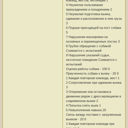
команд, жестов, интонации 1
4 Неумелое пользование
принуждением и поощрением 2
5 Неумелая подготовка вьюка,
одевание и расположение в нем груза
3
6 Подзыв приходящей на пост собаки
5
7 Нарушение маскировки на
основных и перемещенных постах 3
8 Грубое обращение с собакой
Снимается с испытаний
9 Нарушение указаний судьи,
неэтичное поведение Снимается с
испытаний
Оценка работы собаки - 100 б
Приученность собаки к вьюку - 20 б
1 Каждая повторная команда, жест 1
2 Сопротивление при одевании вьюка
3
3 Опережение или остановка в
движении рядом с дрессировщиком в
снаряженном вьюке 2
4 Попытка снять вьюк 1
5 Невыполнение навыка 20
Связь между постами с загруженным
вьюком - 20 б
1 Каждая повторная команда при