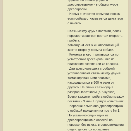
дрессировщиком» в общем курсе
дрессировки.
Навык считается невыполненным,
если собака отказывается двигаться
с вьюком.
Связь между двумя постами, поиск
переместившегося поста и скорость
пробега.
Команда «Пост!» и направляющий
жест в сторону посыла собаки.
Команда и жест производятся по
усмотрению дрессировщика из
положения «стоя» или «с колена».
Два дрессировщика с собакой
устанавливают связь между двумя
замаскированными постами,
находящимися в 500 м один от
другого. На линии связи судья
разбрасывает корм (4-5 кусков).
Время каждого пробега собаки между
постами - 3 мин. Порядок испытания:
- первоначально оба дрессировщика
с собакой находятся на посту № 1.
По указанию судьи один из
дрессировщиков с собакой на
поводке, без вьюка, в сопровождении
судьи, движется по заранее