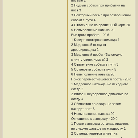
посыле 1
2 Подзыв собаки при прибытии на
пост 3
3 Повторный посыл при возвращении
собаки с пути 4
4 Отвлечение на брошенный корм 20
5 Невыполнение навыка 20
Быстрота пробега - 20 б
1 Каждая повторная команда 1
2 Медленный отход от
дрессировщика 2
3 Медленный пробег (За каждую
минуту сверх нормы) 2
4 Отвлечение собаки в пути 3
5 Остановка собаки в пути 5
6 Невыполнение навыка 20
Поиск переместившегося поста - 20 б
1 Медленное нахождение исходного
следа 2
2 Вялое и неуверенное движение по
следу 4
3 Сбивается со следа, но затем
находит пост 6
4 Невыполнение навыка 20
Отношение к выстрелу - 20 б
1 После выстрела останавливается,
но следует дальше по маршруту 1
2 Останавливается и лает на