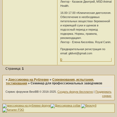
Лектор - Казаков Дмитрий, MSD Animal
Health.
16.00-17.00 «Клиническая диетология.
Обеспечение в необходимых
питательных веществах беременной
и кормящей суки и щенков в
подсосный период и период
подкорма. Нормы, правила,
рекомендации».
Лектор - Елена Киселёва. Royal Canin.
Предварительная регистрация по
email: gildvet@gmail.com
0
Страница:
1
»
Дрессировка на Рублевке
»
Соревнования, испытания,
тестирования
»
Семинар для профессиональных заводчиков
Сервис форумов BestBB © 2016-2025.
Создать форум бесплатно
|
Поддержать
сервис