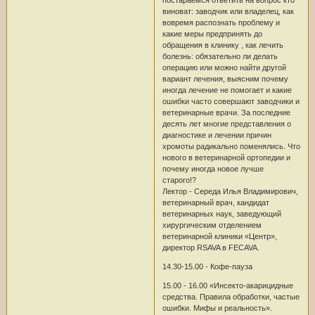
виноват: заводчик или владелец, как
вовремя распознать проблему и
какие меры предпринять до
обращения в клинику , как лечить
болезнь: обязательно ли делать
операцию или можно найти другой
вариант лечения, выясним почему
иногда лечение не помогает и какие
ошибки часто совершают заводчики и
ветеринарные врачи. За последние
десять лет многие представления о
диагностике и лечении причин
хромоты радикально поменялись. Что
нового в ветеринарной ортопедии и
почему иногда новое лучше
старого!?
Лектор - Середа Илья Владимирович,
ветеринарный врач, кандидат
ветеринарных наук, заведующий
хирургическим отделением
ветеринарной клиники «Центр»,
директор RSAVA в FECAVA.
14.30-15.00 - Кофе-пауза
15.00 - 16.00 «Инсекто-акарицидные
средства. Правила обработки, частые
ошибки. Мифы и реальность».