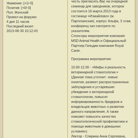
честь пригласить Вас на очередной
Уважение:
[+1/-0]
семинар для заводчиков, которое
Позитив:
[+0/-0]
состоится 16 марта 2013 года в
Пол:
Женский
гостинице «Измайлово» (м.
Провел на форуме:
Партизанская), корпус Альфа, 3 этаж,
4 дня 11 часов
конференц-зал смотрите по
Последний визит:
указателям.
2013-08-30 10:12:43
Спонсоры мероприятия компания
MSD Animal Health и Официальный
Партнер Гильдии компания Royal
Canin.
Программа мероприятия:
10.00-12.00 - «Мифы и реальность
ветеринарной стоматологии.»
(Данная тема уточнит· новые
понятия, развеет распространенные
заблуждения и устаревшие·
убеждения·о ветеринарной
стоматологии, повысит
информированность бридеров и
владельцев животных о развитии
данного направления. А также
поможет повысить качество
стоматологической профилактики и
помощи животным в домашних
условиях).
Лектор - Спирина Анна Сергеевна,