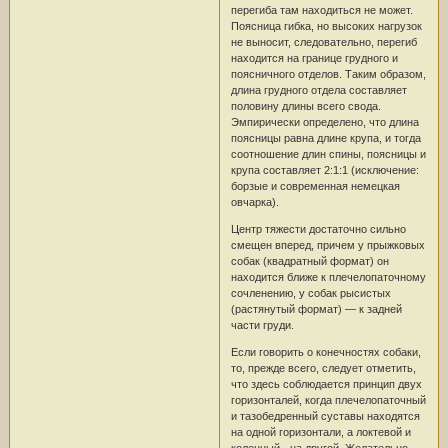
перегиба там находиться не может.
Поясница гибка, но высоких нагрузок
не выносит, следовательно, перегиб
находится на границе грудного и
поясничного отделов. Таким образом,
длина грудного отдела составляет
половину длины всего свода.
Эмпирически определено, что длина
поясницы равна длине крупа, и тогда
соотношение длин спины, поясницы и
крупа составляет 2:1:1 (исключение:
борзые и современная немецкая
овчарка).
Центр тяжести достаточно сильно
смещен вперед, причем у прыжковых
собак (квадратный формат) он
находится ближе к плечелопаточному
сочленению, у собак рысистых
(растянутый формат) — к задней
части груди.
Если говорить о конечностях собаки,
то, прежде всего, следует отметить,
что здесь соблюдается принцип двух
горизонталей, когда плечелопаточный
и тазобедренный суставы находятся
на одной горизонтали, а локтевой и
коленный - на другой. Желательно,