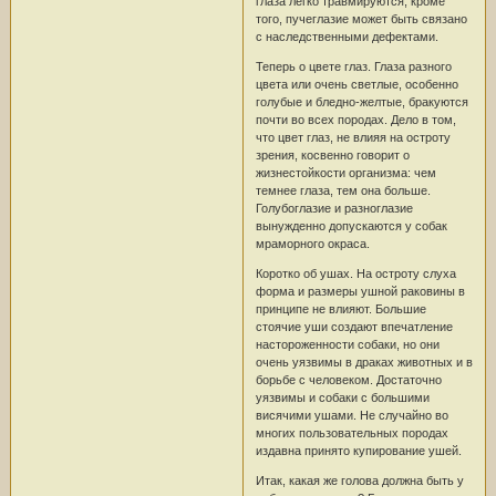
глаза легко травмируются; кроме
того, пучеглазие может быть связано
с наследственными дефектами.
Теперь о цвете глаз. Глаза разного
цвета или очень светлые, особенно
голубые и бледно-желтые, бракуются
почти во всех породах. Дело в том,
что цвет глаз, не влияя на остроту
зрения, косвенно говорит о
жизнестойкости организма: чем
темнее глаза, тем она больше.
Голубоглазие и разноглазие
вынужденно допускаются у собак
мраморного окраса.
Коротко об ушах. На остроту слуха
форма и размеры ушной раковины в
принципе не влияют. Большие
стоячие уши создают впечатление
настороженности собаки, но они
очень уязвимы в драках животных и в
борьбе с человеком. Достаточно
уязвимы и собаки с большими
висячими ушами. Не случайно во
многих пользовательных породах
издавна принято купирование ушей.
Итак, какая же голова должна быть у