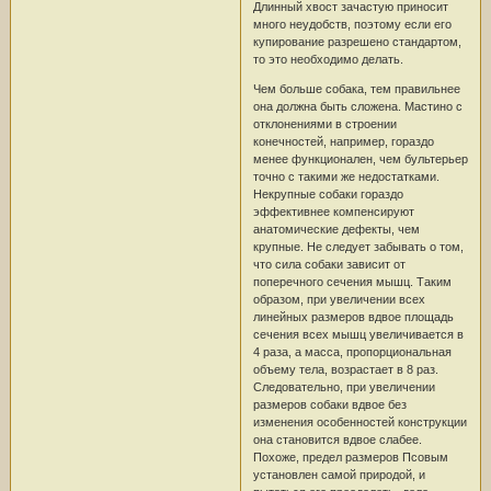
Длинный хвост зачастую приносит
много неудобств, поэтому если его
купирование разрешено стандартом,
то это необходимо делать.
Чем больше собака, тем правильнее
она должна быть сложена. Мастино с
отклонениями в строении
конечностей, например, гораздо
менее функционален, чем бультерьер
точно с такими же недостатками.
Некрупные собаки гораздо
эффективнее компенсируют
анатомические дефекты, чем
крупные. Не следует забывать о том,
что сила собаки зависит от
поперечного сечения мышц. Таким
образом, при увеличении всех
линейных размеров вдвое площадь
сечения всех мышц увеличивается в
4 раза, а масса, пропорциональная
объему тела, возрастает в 8 раз.
Следовательно, при увеличении
размеров собаки вдвое без
изменения особенностей конструкции
она становится вдвое слабее.
Похоже, предел размеров Псовым
установлен самой природой, и