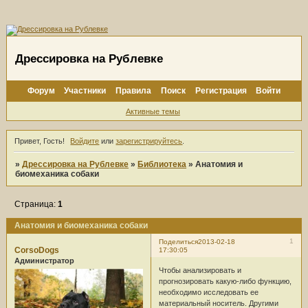
Дрессировка на Рублевке
Форум
Участники
Правила
Поиск
Регистрация
Войти
Активные темы
Привет, Гость!
Войдите
или
зарегистрируйтесь
.
»
Дрессировка на Рублевке
»
Библиотека
»
Анатомия и
биомеханика собаки
Страница:
1
Анатомия и биомеханика собаки
1
Поделиться
2013-02-18
CorsoDogs
17:30:05
Администратор
Чтобы анализировать и
прогнозировать какую-либо функцию,
необходимо исследовать ее
материальный носитель. Другими