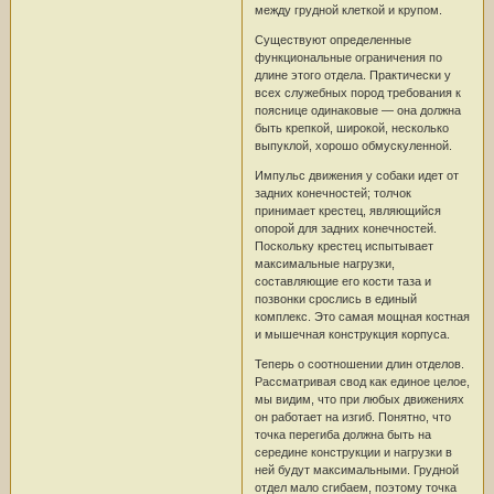
между грудной клеткой и крупом.
Существуют определенные
функциональные ограничения по
длине этого отдела. Практически у
всех служебных пород требования к
пояснице одинаковые — она должна
быть крепкой, широкой, несколько
выпуклой, хорошо обмускуленной.
Импульс движения у собаки идет от
задних конечностей; толчок
принимает крестец, являющийся
опорой для задних конечностей.
Поскольку крестец испытывает
максимальные нагрузки,
составляющие его кости таза и
позвонки срослись в единый
комплекс. Это самая мощная костная
и мышечная конструкция корпуса.
Теперь о соотношении длин отделов.
Рассматривая свод как единое целое,
мы видим, что при любых движениях
он работает на изгиб. Понятно, что
точка перегиба должна быть на
середине конструкции и нагрузки в
ней будут максимальными. Грудной
отдел мало сгибаем, поэтому точка