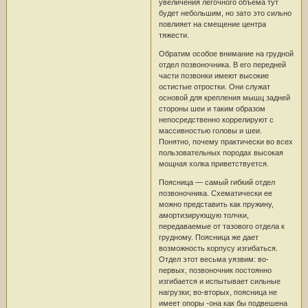
увеличения легочного объема тут
будет небольшим, но зато это сильно
повлияет на смещение центра
тяжести.
Обратим особое внимание на грудной
отдел позвоночника. В его передней
части позвонки имеют высокие
остистые отростки. Они служат
основой для крепления мышц задней
стороны шеи и таким образом
непосредственно коррелируют с
массивностью головы и шеи.
Понятно, почему практически во всех
пользовательных породах высокая
мощная холка приветствуется.
Поясница — самый гибкий отдел
позвоночника. Схематически ее
можно представить как пружину,
амортизирующую толчки,
передаваемые от тазового отдела к
грудному. Поясница же дает
возможность корпусу изгибаться.
Отдел этот весьма уязвим: во-
первых, позвоночник постоянно
изгибается и испытывает сильные
нагрузки; во-вторых, поясница не
имеет опоры -она как бы подвешена