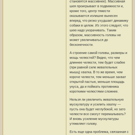
становятся массивнее). Массивная
шея проигрывает в подвижности и,
кроме того, центр тяжести
оказывается излишне вынесен
вперед, что резко ухудшает динамику
собаки в целом. Из этого следует, что
шею надо укорачивать. Таким
образом, массивность головы не
может увеличиваться до
бесконечности.
А строение самой головы, размеры и
мощь челюстей? Видно, что чем
длиннее челюсти, тем будет слабее
(при равной силе жевательных
мышц) хватка. В то же время, чем
короче челюсти, тем меньше захват
открытой пастью, меньше площадь
укуса, да и поймать противника
короткими челюстями сложнее.
Нельзя ли увеличить жевательную
мускулатуру и усилить хватку —
пусть она будет неглубокой, но зато
челюсти все смогут перемалывать?
И вновь усиление мускулатуры
утяжеляет голову.
Есть еще одна проблема, связанная с