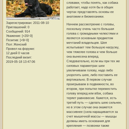
словами, чтобы понять, как собака
работает, надо хотя бы в общих
чертах представлять основы ее
анатомии и биомеханики.
Зарегистрирован
: 2011-08-10
Начнем рассмотрение с головы,
Приглашений:
0
поскольку очень часто большая
Сообщений:
914
голова с громадными челюстями и
Уважение:
[+20/-0]
является основным предметом
Позитив:
[+9/-0]
мечтаний владельцев. Шея
Пол:
Женский
испытывает тем большую нагрузку,
Провел на форуме:
чем тяжелее голова и чем больше
12 дней 0 часов
она вынесена вперед.
Последний визит:
Следовательно, если мы при тех же
2019-05-18 13:47:06
силовых параметрах шеи
увеличиваем голову, надо либо
укоротить шею, либо поставить ее
вертикально. В первом случае
проигрываем в подвижности, во
втором, при попытке переместить
голову вперед или вбок, собака
теряет равновесие. Кажется, есть
третий путь — сделать шею сильнее,
но в этом случае она окажется
массивнее (сила наращивается за
счет мышечной массы — мышцы
должны иметь основания для
крепления — позвонки также