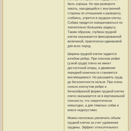
быть хороша. Но при развороте
локоть, находящийся с внутренней
стороны по отношению к развороту,
сгибаясь, упрется в грудную клетку.
Собаке придется поворачиваться по
значительно большему радиусу.
Таким образом, глубина грудной
клетки оказывается фиксированной
величиной, практически одинаковой
для всех пород.
Ширина грудной клетки задается
изгибом ребер. При плоском ребре
(узкой груди) плечо не имеет
достаточной опоры, и движения
передней конечности становятся
вихляющимися. Но расширять грудь
до бесконечности нельзя. При очень
сильно изогнутом ребре и
бочкообразной форме грудной клетки
плечо оказывается не в вертикальной
плоскости, что энергетически
невыгодно, а для тяжелых собак и
вовсе недопустимо.
Можно несколько увеличить объем
грудной клетки за счет удлинения
грудины. Эффект относительного