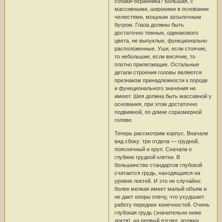
собаки-охранника? Большая, с
массивными, широкими в основании
челюстями, мощным затылочным
бугром. Глаза должны быть
достаточно темные, одинакового
цвета, не выпуклые, функционально
расположенные. Уши, если стоячие,
то небольшие, если висячие, то
плотно прилегающие. Остальные
детали строения головы являются
признаком принадлежности к породе
и функционального значения не
имеют. Шея должна быть массивной у
основания, при этом достаточно
подвижной, по длине соразмерной
голове.
Теперь рассмотрим корпус. Вначале
вид сбоку: три отдела — грудной,
поясничный и круп. Сначала о
глубине грудной клетки. В
большинстве стандартов глубокой
считается грудь, находящаяся на
уровне локтей. И это не случайно:
более мелкая имеет малый объем и
не дает опоры плечу, что ухудшает
работу передних конечностей. Очень
глубокая грудь (значительно ниже
локтя), на первый взгляд, должна