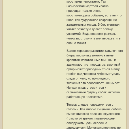
короткими челюстями. Так
называемая мертвая хватка,
присущая только очень
короткомордым собакам, есть не что
иное, как судорожное сокращение
жевательных мышц. В бою мертвая
хватка зачастую делает собаку
уязвимой. Ведь вовремя разжать
челюсти, отскочить или перехватить
она не может.
Важно хорошее развитие затылочного
бугра, поскольку именно к нему
крепятся жевательные мышцы. В
зависимости от породы затылочный
бугор может приподниматься в виде
гребня над черепом либо выступать
сзади от него, но прикладного
значения эта особенность не имеет.
Нельзя лишь стремиться к
сглаживанию бугра у собак, активно
работающих челюстями.
Теперь следует определиться с
глазами. Как многие хищники, собака
имеет широкое поле монокулярного
(плоского) зрения, позволяющее
обнаружить цель, особенно
движущуюся. Монокулярное поле не