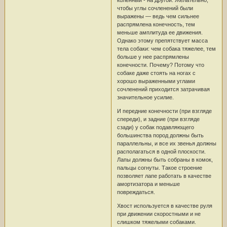
чтобы углы сочленений были
выражены — ведь чем сильнее
распрямлена конечность, тем
меньше амплитуда ее движения.
Однако этому препятствует масса
тела собаки: чем собака тяжелее, тем
больше у нее распрямлены
конечности. Почему? Потому что
собаке даже стоять на ногах с
хорошо выраженными углами
сочленений приходится затрачивая
значительное усилие.
И передние конечности (при взгляде
спереди), и задние (при взгляде
сзади) у собак подавляющего
большинства пород должны быть
параллельны, и все их звенья должны
располагаться в одной плоскости.
Лапы должны быть собраны в комок,
пальцы согнуты. Такое строение
позволяет лапе работать в качестве
амортизатора и меньше
повреждаться.
Хвост используется в качестве руля
при движении скоростными и не
слишком тяжелыми собаками.