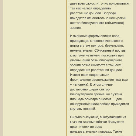
дает возможности точно прицелиться,
так как нельзя определить
расстояние до цели. Впереди
находится относительно неширокий
сектор бинокулярного (объемного)
зрения.
Изменения формы спинки носа,
приводящие к появлению слепого
пятна в этом секторе, безусловно,
нежелательны. Сближенный постав
глаз тоже не нужен, поскольку при
уменьшении базы бинокулярного
зрения резко снижается точность
определения расстояния до цели.
Имеет свои недостатки и
фронтальное расположение глаз (как
у человека). В этом случае
достаточно широк сектор
бинокулярного зрения, но сужена
площадь осмотра в целом — для
обнаружения цели собаке приходится
крутить головой.
Сильно выпуклые, выступающие из
глазниц глазные яблоки бракуются
практически во всех
пользовательных породах. Такие