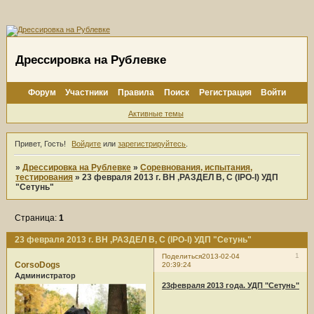
Дрессировка на Рублевке
Форум
Участники
Правила
Поиск
Регистрация
Войти
Активные темы
Привет, Гость!
Войдите
или
зарегистрируйтесь
.
»
Дрессировка на Рублевке
»
Соревнования, испытания,
тестирования
»
23 февраля 2013 г. BH ,РАЗДЕЛ В, С (IPO-I) УДП
"Сетунь"
Страница:
1
23 февраля 2013 г. BH ,РАЗДЕЛ В, С (IPO-I) УДП "Сетунь"
1
Поделиться
2013-02-04
CorsoDogs
20:39:24
Администратор
23февраля 2013 года. УДП "Сетунь"