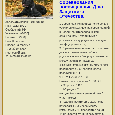
Соревнования
посвященные Дню
Защитника
Отечества.
Зарегистрирован
: 2011-08-10
1 Соревнования проводятся с целью
Приглашений:
0
увеличения количества соревнований
Сообщений:
914
в России заинтересованными
Уважение:
[+20/-0]
организациями входящими в
Позитив:
[+9/-0]
различные федерации ,ассоциации
Пол:
Женский
,конфедерации и т.д.
Провел на форуме:
2 Соревнования являются открытыми
12 дней 0 часов
для всех владельцев собак с
Последний визит:
2019-05-18 13:47:06
родословными и без родословных.,по
международным правилам.
3 Заявки принимаются на месте ,без
предварительной записи.Место
проведения УДП
"CЕТУНЬ"23.02.2013.г
Начало соревнований 11-00 BH.
12-30 раздел" B "
14.00 раздел C
(от одной организации не более 5
участников.)
4 Подведение итогов отдельно по
разделам.1,2,3 место.Между
командами УДП проводится зачет
,учитывается лучший результат в