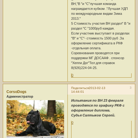
BH,"B "и "С"лучшая команда
награждается кубком ."Лучшая УДП
по международным видам Зима
2013."
5 Стоимость участия BH раздел" B "и
раздел "С "1000руб каждая.
Если участник выступает в разделах
"B" и "С"- стоимость 1500 руб .За
оформление сертификата в РКФ
-отдельная оплата.
Соревнования проводятся при
поддержки МГ ДОСААФ . спонсор
"Хеппи Дог"Тел для справок
8(926)224-04-25.
0
3
Поделиться
2013-02-13
CorsoDogs
14:44:01
Администратор
Испытания по BH 23 февраля
проводятся по графику РКФ с
оформление диплома.
Судья Салтыков Сергей.
0