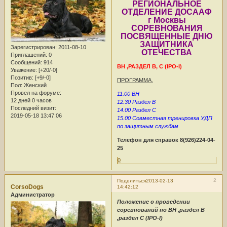
РЕГИОНАЛЬНОЕ
ОТДЕЛЕНИЕ ДОСААФ
г Москвы
СОРЕВНОВАНИЯ
ПОСВЯЩЕННЫЕ ДНЮ
ЗАЩИТНИКА
Зарегистрирован
: 2011-08-10
ОТЕЧЕСТВА
Приглашений:
0
Сообщений:
914
BH ,РАЗДЕЛ В, С (IPO-I)
Уважение:
[+20/-0]
Позитив:
[+9/-0]
ПРОГРАММА.
Пол:
Женский
Провел на форуме:
11.00 BH
12 дней 0 часов
12.30 Раздел В
Последний визит:
14.00 Раздел С
2019-05-18 13:47:06
15.00 Совместная тренировка УДП
по защитным службам
Телефон для справок 8(926)224-04-
25
0
2
Поделиться
2013-02-13
CorsoDogs
14:42:12
Администратор
Положение о проведении
соревнований по BH ,раздел B
,раздел С (IPO-I)