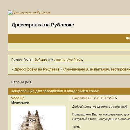
Дрессировка на Рублевке
Ф
Привет, Гость!
Войдите
или
зарегистрируйтесь
.
»
Дрессировка на Рублевке
»
Соревнования, испытания, тестирова
Страница:
1
конференция для заводчиков и владельцев собак
veoclub
Поделиться
2012-11-11 17:22:05
Модератор
Добрый день, уважаемые заводчики!
Приглашаем Вас на конференцию для 
(«круглый стол» - обсуждение в форма
Темы: