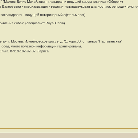
в" (Макеев Денис Михайлович, глав.врач и ведущий хирург клиники «Оберег»)
а Валерьевна - специализация - терапия, ультразвуковая диагностика, репродуктология
Александрович - ведущий ветеринарный офтальмолог)
ормления собак" (специалист Royal Canin)
ега», г. Москва, Измайловское шоссе, д.71, корп.3В, ст. метро "Партизанская"
, обед, много полезной информации гарантированы.
 Ольга, 8-919-102-92-02 Лариса