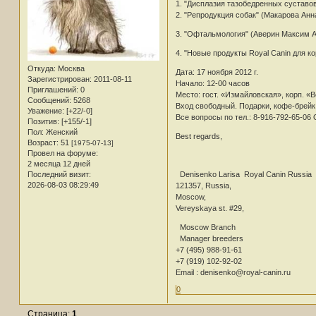
1. "Дисплазия тазобедренных суставо
2. "Репродукция собак" (Макарова Анн
3. "Офтальмология" (Аверин Максим 
4. "Новые продукты Royal Canin для к
Откуда:
Москва
Дата: 17 ноября 2012 г.
Зарегистрирован
: 2011-08-11
Начало: 12-00 часов
Приглашений:
0
Место: гост. «Измайловская», корп. «В
Сообщений:
5268
Вход свободный. Подарки, кофе-брейк
Уважение:
[+22/-0]
Все вопросы по тел.: 8-916-792-65-06
Позитив:
[+155/-1]
Пол:
Женский
Best regards,
Возраст:
51
[1975-07-13]
Провел на форуме:
2 месяца 12 дней
Denisenko Larisa Royal Canin Russia
Последний визит:
2026-08-03 08:29:49
121357, Russia,
Moscow,
Vereyskaya st. #29,
Moscow Branch
Manager breeders
+7 (495) 988-91-61
+7 (919) 102-92-02
Email : denisenko@royal-canin.ru
0
Страница:
1