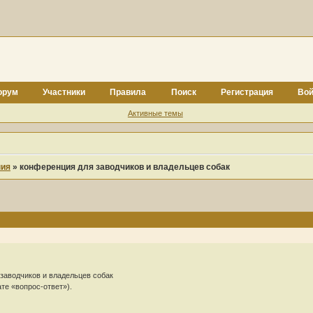
орум
Участники
Правила
Поиск
Регистрация
Вой
Активные темы
ния
»
конференция для заводчиков и владельцев собак
заводчиков и владельцев собак
те «вопрос-ответ»).