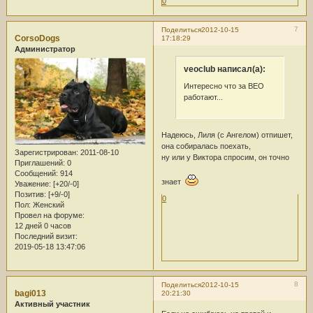
0
7
Поделиться
2012-10-15
CorsoDogs
17:18:29
Администратор
veoclub написал(а):
Интересно что за ВЕО
работают...
Надеюсь, Лиля (с Ангелом) отпишет,
она собиралась поехать,
Зарегистрирован
: 2011-08-10
ну или у Виктора спросим, он точно
Приглашений:
0
Сообщений:
914
знает
Уважение:
[+20/-0]
Позитив:
[+9/-0]
0
Пол:
Женский
Провел на форуме:
12 дней 0 часов
Последний визит:
2019-05-18 13:47:06
8
Поделиться
2012-10-15
bagi013
20:21:30
Активный участник