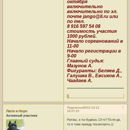
октября
включительно
включительно по эл.
почте jango@li.ru или
по тел.
8 916 597 54 08
стоимость участия
1000 рублей.
Начало соревнований в
11-00
Начало регистрации в
9-00
Главный судья:
Мазунов А.
Фигуранты: Беляев Д.,
Галушка В., Евсиков А.,
Чаадаев А.
******************************************************
0
2
Поделиться
2012-10-12
Лиля и Неро
10:27:23
Активный участник
Наташ, а ты будешь 13-го? Если да,
то я тоже приеду посмотреть.))