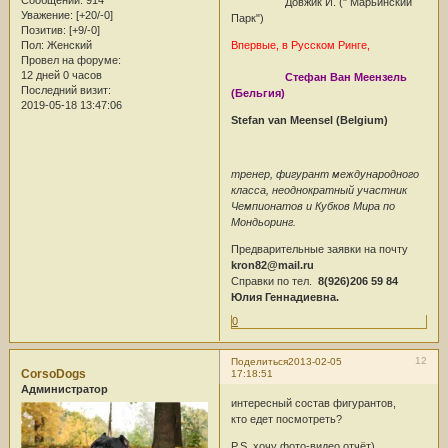
Сообщений:
914
Довжик И. (" Марьинский
Уважение:
[+20/-0]
Парк")
Позитив:
[+9/-0]
Впервые, в Русском Ринге,
Пол:
Женский
Провел на форуме:
12 дней 0 часов
Стефан Ван Меензель
Последний визит:
(Бельгия)
2019-05-18 13:47:06
Stefan van Meensel (Belgium)
тренер, фигурант международного
класса, неоднократный участник
Чемпионатов и Кубков Мира по
Мондьоринг.
Предварительные заявки на почту
kron82@mail.ru
Справки по тел.
8(926)206 59 84
Юлия Геннадиевна.
0
12
Поделиться
2013-02-05
CorsoDogs
17:18:51
Администратор
интересный состав фигурантов,
кто едет посмотреть?
P.S. хочу фото-видео отчёт)