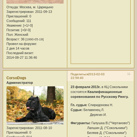
Откуда:
Москва, м. Царицыно
Зарегистрирован
: 2011-09-13
Приглашений:
0
Сообщений:
111
Уважение:
[+1/-0]
Позитив:
[+0/-0]
Пол:
Женский
Возраст:
36
[1990-05-19]
Провел на форуме:
2 дня 14 часов
Последний визит:
2014-08-27 11:36:46
11
Поделиться
2013-02-03
CorsoDogs
22:59:40
Администратор
23 февраля 2013г.
в КЦ Сокольники
состоятся
Квалификационные
соревнования по Русскому Рингу.
Гл. судья:
Спиридонова Н.
Судьи:
Белавенец Л.
Дерягин И.
Фигуранты:
Галушка В.("Чертаново")
Лапшин Д. ("Сокольники")
Зарегистрирован
: 2011-08-10
Приглашений:
0
Беляев Д. ("Сокольники")