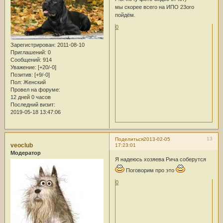
мы скорее всего на ИПО 23ого
пойдём.
0
Зарегистрирован
: 2011-08-10
Приглашений:
0
Сообщений:
914
Уважение:
[+20/-0]
Позитив:
[+9/-0]
Пол:
Женский
Провел на форуме:
12 дней 0 часов
Последний визит:
2019-05-18 13:47:06
13
Поделиться
2013-02-05
veoclub
17:23:01
Модератор
Я надеюсь хозяева Рича соберутся
Поговорим про это
0