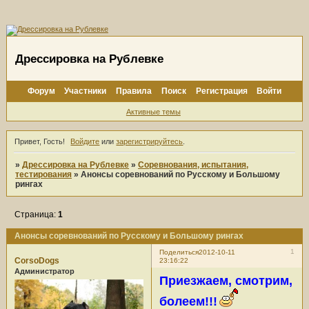
Дрессировка на Рублевке
Форум
Участники
Правила
Поиск
Регистрация
Войти
Активные темы
Привет, Гость!
Войдите
или
зарегистрируйтесь
.
»
Дрессировка на Рублевке
»
Соревнования, испытания,
тестирования
»
Анонсы соревнований по Русскому и Большому
рингах
Страница:
1
Анонсы соревнований по Русскому и Большому рингах
1
Поделиться
2012-10-11
CorsoDogs
23:16:22
Администратор
Приезжаем, смотрим,
болеем!!!