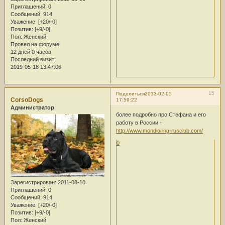
Приглашений:
0
Сообщений:
914
Уважение:
[+20/-0]
Позитив:
[+9/-0]
Пол:
Женский
Провел на форуме:
12 дней 0 часов
Последний визит:
2019-05-18 13:47:06
15
Поделиться
2013-02-05
CorsoDogs
17:59:22
Администратор
более подробно про Стефана и его
работу в России -
http://www.mondioring-rusclub.com/
0
Зарегистрирован
: 2011-08-10
Приглашений:
0
Сообщений:
914
Уважение:
[+20/-0]
Позитив:
[+9/-0]
Пол:
Женский