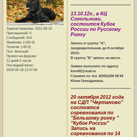
******************************************************
13.10.12г., в КЦ
Сокольники,
состоится Кубок
России по Русскому
Зарегистрирован
: 2011-08-10
Приглашений:
0
Рингу
Сообщений:
914
Уважение:
[+20/-0]
Запись в группу "А",
Позитив:
[+9/-0]
предварительная, до 8 октября
Пол:
Женский
2012г.
Провел на форуме:
В группу "Б" запись на месте.
12 дней 0 часов
Последний визит:
Заявки высылать по адресу
2019-05-18 13:47:06
kron82@mail.ru
Справки по тел. 8(926)206 59 84
Юлия Геннадиевна.
******************************************************
20 октября 2012 года
на СДП "Чертаново"
состоятся
соревнования по
"Большому рингу "
"Кубок России"
Запись на
соревнования по 14