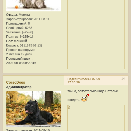
Откуда:
Москва
Зарегистрирован
: 2011-08-11
Приглашений:
0
Сообщений:
5268
Уважение:
[+22/-0]
Позитив:
[+155/-1]
Пол:
Женский
Возраст:
51
[1975-07-13]
Провел на форуме:
2 месяца 12 дней
Последний визит:
2026-08-03 08:29:49
14
Поделиться
2013-02-05
CorsoDogs
17:30:59
Администратор
точно, обязательно надо Наталье
сходить!
0
Зарегистрирован
: 2011-08-10