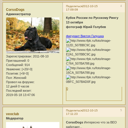
4
Поделиться
2012-10-15
CorsoDogs
17:09:09
Администратор
Кубок России по Русскому Рингу
13 октября
фотограф Юрий Голубев
фигурант Виктор Галушка
Зарегистрирован
: 2011-08-10
Приглашений:
0
Сообщений:
914
Уважение:
[+20/-0]
Позитив:
[+9/-0]
Пол:
Женский
Провел на форуме:
12 дней 0 часов
0
Последний визит:
2019-05-18 13:47:06
5
Поделиться
2012-10-15
veoclub
17:11:23
Модератор
CorsoDogs
Интересно что за ВЕО
работают...