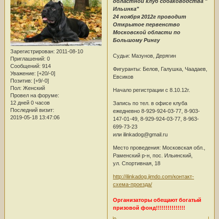
областной клуб собаководства "
Ильинка"
24 ноября 2012г проводит
Открытое первенство
Московской области по
Большому Рингу
Зарегистрирован
: 2011-08-10
Судьи: Мазунов, Дерягин
Приглашений:
0
Сообщений:
914
Фигуранты: Белов, Галушка, Чаадаев,
Уважение:
[+20/-0]
Евсиков
Позитив:
[+9/-0]
Пол:
Женский
Начало регистрации с 8.10.12г.
Провел на форуме:
12 дней 0 часов
Запись по тел. в офисе клуба
Последний визит:
ежедневно 8-929-924-03-77, 8-903-
2019-05-18 13:47:06
147-01-49, 8-929-924-03-77, 8-963-
699-73-23
или ilinkadog@gmail.ru
Место проведения: Московская обл.,
Раменский р-н, пос. Ильинский,
ул. Спортивная, 18
http://ilinkadog.jimdo.com/контакт-
схема-проезда/
Организаторы обещают богатый
призовой фонд!!!!!!!!!!!!!!!