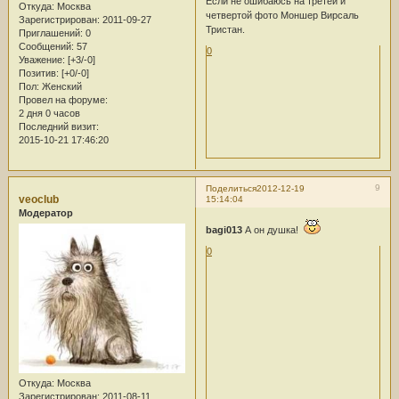
Если не ошибаюсь на третей и
Откуда:
Москва
четвертой фото Моншер Вирсаль
Зарегистрирован
: 2011-09-27
Тристан.
Приглашений:
0
Сообщений:
57
0
Уважение:
[+3/-0]
Позитив:
[+0/-0]
Пол:
Женский
Провел на форуме:
2 дня 0 часов
Последний визит:
2015-10-21 17:46:20
9
Поделиться
2012-12-19
veoclub
15:14:04
Модератор
bagi013
А он душка!
0
Откуда:
Москва
Зарегистрирован
: 2011-08-11