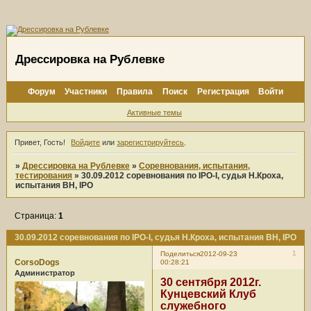
Дрессировка на Рублевке
Форум
Участники
Правила
Поиск
Регистрация
Войти
Активные темы
Привет, Гость!
Войдите
или
зарегистрируйтесь
.
»
Дрессировка на Рублевке
»
Соревнования, испытания,
тестирования
»
30.09.2012 соревнования по IPO-I, судья Н.Кроха,
испытания BH, IPO
Страница:
1
30.09.2012 соревнования по IPO-I, судья Н.Кроха, испытания BH, IPO
1
Поделиться
2012-09-23
CorsoDogs
00:28:21
Администратор
30 сентября 2012г.
Кунцевский Клуб
служебного