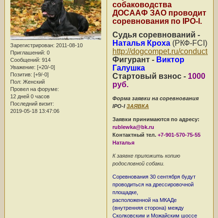
собаководства
ДОСААФ ЗАО проводит
соревнования по IPO-I.
Судья соревнований -
Наталья Кроха
(РКФ-FCI)
Зарегистрирован
: 2011-08-10
http://dogcompet.ru/conductors
Приглашений:
0
Фигурант -
Виктор
Сообщений:
914
Галушка
Уважение:
[+20/-0]
Позитив:
[+9/-0]
Стартовый взнос -
1000
Пол:
Женский
руб.
Провел на форуме:
12 дней 0 часов
Форма заявки на соревнования
Последний визит:
IPO-I
ЗАЯВКА
2019-05-18 13:47:06
Заявки принимаются по адресу:
rublewka@bk.ru
Контактный тел.
+7-901-570-75-55
Наталья
К заявке приложить копию
родословной собаки.
Соревнования 30 сентября будут
проводиться на дрессировочной
площадке,
расположенной на МКАДе
(внутренняя сторона) между
Сколковским и Можайским шоссе