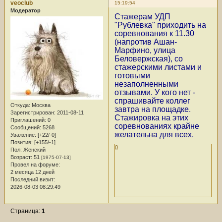
veoclub
15:19:54
Модератор
Стажерам УДП
"Рублевка" приходить на
соревнования к 11.30
(напротив Ашан-
Марфино, улица
Беловержская), со
стажерскими листами и
готовыми
незаполненными
отзывами. У кого нет -
спрашивайте коллег
Откуда:
Москва
завтра на площадке.
Зарегистрирован
: 2011-08-11
Стажировка на этих
Приглашений:
0
соревнованиях крайне
Сообщений:
5268
желательна для всех.
Уважение:
[+22/-0]
Позитив:
[+155/-1]
0
Пол:
Женский
Возраст:
51
[1975-07-13]
Провел на форуме:
2 месяца 12 дней
Последний визит:
2026-08-03 08:29:49
Страница:
1