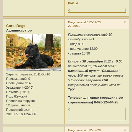
КАРТА
0
2
Поделиться
2012-09-23
CorsoDogs
22:25:10
Администратор
Программа соревнований 30
сентября по IPO
- след 9.00
- послушание 12.00
- защита 13.30
Встреча
30 сентября
2012 в
9.00
на Киевском ш.,
16 км
от МКАД,
населённый пункт "Соколово"
,
Зарегистрирован
: 2011-08-10
через 100 метров, как въезжаете в
Приглашений:
0
"Соколово"
заправка ТНК
.
Сообщений:
914
Встречаемся всех участников на
Уважение:
[+20/-0]
ТНК
Позитив:
[+9/-0]
Пол:
Женский
Телефон для связи (координатор
Провел на форуме:
соревнований) 8-926-224-04-25
12 дней 0 часов
0
Последний визит:
2019-05-18 13:47:06
3
Поделиться
2012-09-28