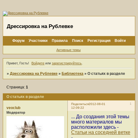
Дрессировка на Рублевке
Форум
Участники
Правила
Поиск
Регистрация
Войти
Активные темы
Привет, Гость!
Войдите
или
зарегистрируйтесь
.
»
Дрессировка на Рублевке
»
Библиотека
»
О статьях в разделе
Страница:
1
О статьях в разделе
1
Поделиться
2012-08-01
veoclub
12:09:22
Модератор
... До создания этой темы
много материалов мы
расположили здесь -
Статьи на соседней ветке
- .