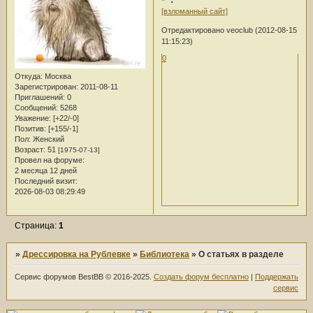
[взломанный сайт]
Отредактировано veoclub (2012-08-15
11:15:23)
0
Откуда:
Москва
Зарегистрирован
: 2011-08-11
Приглашений:
0
Сообщений:
5268
Уважение:
[+22/-0]
Позитив:
[+155/-1]
Пол:
Женский
Возраст:
51
[1975-07-13]
Провел на форуме:
2 месяца 12 дней
Последний визит:
2026-08-03 08:29:49
Страница:
1
»
Дрессировка на Рублевке
»
Библиотека
»
О статьях в разделе
Сервис форумов BestBB © 2016-2025.
Создать форум бесплатно
|
Поддержать
сервис