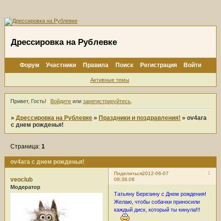
Дрессировка на Рублевке
Форум
Участники
Правила
Поиск
Регистрация
Войти
Активные темы
Привет, Гость!
Войдите
или
зарегистрируйтесь
.
»
Дрессировка на Рублевке
»
Праздники и поздравления!
»
ov4ara
с днем рожденья!
Страница:
1
ov4ara с днем рожденья!
1
Поделиться
2012-06-07
veoclub
08:38:08
Модератор
Татьяну Березину с Днем рождения!
Желаю, чтобы собачки приносили
каждый диск, который ты кинула!!!