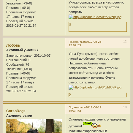
Уника -солнце, всегда в настроении,
Уважение:
[+3/-0]
всегда всех любит, всегда готова
Позитив:
[+0/-0]
поиграть.
Провел на форуме:
17 часов 17 минут
Последний визит:
0
2015-01-27 10:21:54
12
Поделиться
2012-05-25
Любовь
12:09:53
Активный участник
Унна-Рута (рыжая)- егоза, любит
Зарегистрирован
: 2011-10-07
людей до обморочного состояния.
Приглашений:
0
Пищевик, любительница
Сообщений:
76
попроказничать. Щенок который
Уважение:
[+3/-0]
может найти выход из любого
Позитив:
[+0/-0]
заграждения и вольера. Очень
Провел на форуме:
17 часов 17 минут
самостоятельная.
Последний визит:
2015-01-27 10:21:54
0
13
Поделиться
2012-06-12
CorsoDogs
16:48:53
Администратор
Стингера поздравляем с очередными
детками!
Малыши очаровательны!