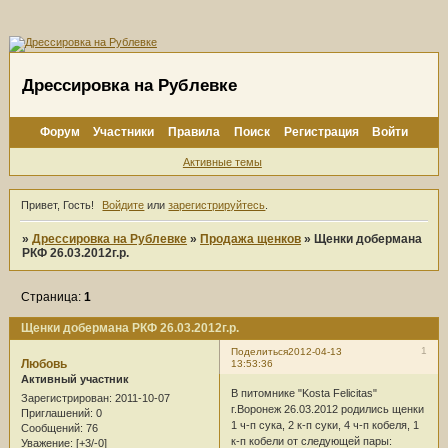
Дрессировка на Рублевке
Форум
Участники
Правила
Поиск
Регистрация
Войти
Активные темы
Привет, Гость!
Войдите
или
зарегистрируйтесь
.
»
Дрессировка на Рублевке
»
Продажа щенков
»
Щенки добермана
РКФ 26.03.2012г.р.
Страница:
1
Щенки добермана РКФ 26.03.2012г.р.
1
Поделиться
2012-04-13
Любовь
13:53:36
Активный участник
В питомнике "Kosta Felicitas"
Зарегистрирован
: 2011-10-07
г.Воронеж 26.03.2012 родились щенки
Приглашений:
0
1 ч-п сука, 2 к-п суки, 4 ч-п кобеля, 1
Сообщений:
76
к-п кобели от следующей пары:
Уважение:
[+3/-0]