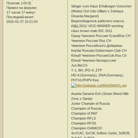
Позитив:
[+0/-0]
Stinger vom Haus Erfullungen Vunschen
Провел на форуме:
(Modus Ost Udo Uilliam х Zolotaya
17 часов 17 минут
Dinastia Margaret)
Последний визит:
Вицепобедитель рабочего класса
2015-01-27 10:21:54
ИДЦ 2011/ VICE-WINNER working
class brown male IDC 2011
Гранд Чемпион России/ GrandRus CH
Чемпион России/ Rus CH
Чемпион Российского Доберман
Клуба/ Russian Dobermann Club CH
Юный Чемпион России/Juh.Rus Ch
Юный Чемпион Белоруссии/
Jun.Bel.Ch
Т-1, BH, IPO-II, ZTP
HD-A (Germany), DNA (Germany),
PHTVL/PHPV-free.
Asanta Sarama Esh (Smart Wood Hills
Zeus х Santa)
Junior Champin of Russia
Champion of Russia
Champion of RKF
Champion RFLS
Champion RFSS
Champion OANKOO
4xJCAC, 5xCW, 3xBest Junior, 3xBOB,
3xCAC, 3xBOS,