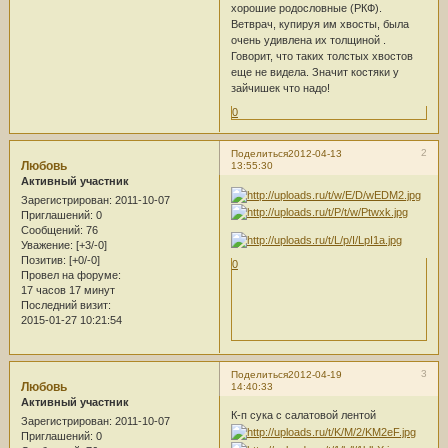
хорошие родословные (РКФ).
Ветврач, купируя им хвосты, была
очень удивлена их толщиной .
Говорит, что таких толстых хвостов
еще не видела. Значит костяки у
зайчишек что надо!
0
2
Поделиться
2012-04-13
Любовь
13:55:30
Активный участник
Зарегистрирован
: 2011-10-07
Приглашений:
0
Сообщений:
76
Уважение:
[+3/-0]
Позитив:
[+0/-0]
0
Провел на форуме:
17 часов 17 минут
Последний визит:
2015-01-27 10:21:54
3
Поделиться
2012-04-19
Любовь
14:40:33
Активный участник
К-п сука с салатовой лентой
Зарегистрирован
: 2011-10-07
Приглашений:
0