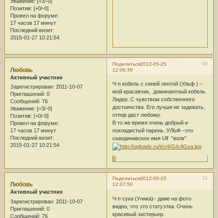
Уважение:
[+3/-0]
Позитив:
[+0/-0]
Провел на форуме:
17 часов 17 минут
Последний визит:
2015-01-27 10:21:54
10
Поделиться
2012-05-25
Любовь
12:06:39
Активный участник
Ч-п кобель с синей лентой (Ульф ) –
Зарегистрирован
: 2011-10-07
мой красавчик, доминантный кобель.
Приглашений:
0
Лидер. С чувством собственного
Сообщений:
76
достоинства. Его лучше не задевать,
Уважение:
[+3/-0]
отпор даст любому.
Позитив:
[+0/-0]
В то же время очень добрый и
Провел на форуме:
17 часов 17 минут
покладистый парень. УЛЬФ –это
Последний визит:
скандинавское имя Ulf "волк"
2015-01-27 10:21:54
0
11
Поделиться
2012-05-25
Любовь
12:07:50
Активный участник
Ч-п сука (Уника)– даже на фото
Зарегистрирован
: 2011-10-07
видно, что это статуэтка. Очень
Приглашений:
0
красивый экстерьер.
Сообщений:
76