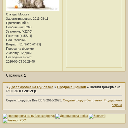
Откуда:
Москва
Зарегистрирован
: 2011-08-11
Приглашений:
0
Сообщений:
5268
Уважение:
[+22/-0]
Позитив:
[+155/-1]
Пол:
Женский
Возраст:
51
[1975-07-13]
Провел на форуме:
2 месяца 12 дней
Последний визит:
2026-08-03 08:29:49
Страница:
1
»
Дрессировка на Рублевке
»
Продажа щенков
»
Щенки добермана
РКФ 26.03.2012г.р.
Сервис форумов BestBB © 2016-2025.
Создать форум бесплатно
|
Поддержать
сервис