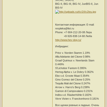
BIG-II, BIG-III, BIG-IV, JunBIS-II, Jun
BIS-IV
Контактная информация: E-mail:
respleka@list.ru
Phone: +7-904-212-20-08 Лера
+8-926-838-14-68 Люба
http://www.hev-dog.ru/
Инбридинг:
Prinz v. Norden Stamm 1.19%
Alfa Adelante del Citone 0.98%
Graaf Quirinus v. Neerlands Stam
0.449%
S'Lichobor Fantom 0.395%
Hertog Alpha v. Le Dobry 0.362%
Ebo v.d. Groote Maat 0.354%
Gino Gomez del Citone 0.25%
Tequila Mali del Citone 0.247%
Arrow v. Harro's Berg 0.238%
Gamon di Campovalano 0.231%
Indira v.d. Räuberhöhle 0.182%
Vivre Vivien v. Franckenhorst 0.181%
Все щенки ровные и ладные. Очень