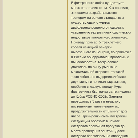
В физтренинге собак существует
множество таких схем. Как правило,
эти схемы разрабатываются
тренером на основе стандартных
существующих с учетом
дифференцированного подхода к
устранению тех или иных физических
недостатков конкретного животного.
Приведу пример. У трехлетнего
кобеля немецкой овчарки,
вывезенного из Венгрии, по прибытию
в Россию обнаружились проблемы с
выносливостью. Когда собака
двигалась по рингу рысью на
максимальной скорости, то такой
темп кобель не выдерживал более
двух минут и начинал задыхаться,
особенно в жаркую погоду. Курс
физтренинга был начат за три недели
до Кубка РСВНО-2002г. Занятия
проводились 3 раза в неделю с
постепенным увеличением их
продолжительности от 5 минут до 2
часов. Тренировки были построены
следующим образом: в начале
следовала спокойная прогулка до
места проведения занятий. Далее
следовал бег галопом на свободном