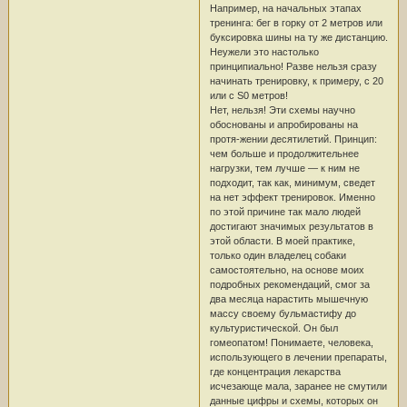
Например, на начальных этапах
тренинга: бег в горку от 2 метров или
буксировка шины на ту же дистанцию.
Неужели это настолько
принципиально! Разве нельзя сразу
начинать тренировку, к примеру, с 20
или с S0 метров!
Нет, нельзя! Эти схемы научно
обоснованы и апробированы на
протя-жении десятилетий. Принцип:
чем больше и продолжительнее
нагрузки, тем лучше — к ним не
подходит, так как, минимум, сведет
на нет эффект тренировок. Именно
по этой причине так мало людей
достигают значимых результатов в
этой области. В моей практике,
только один владелец собаки
самостоятельно, на основе моих
подробных рекомендаций, смог за
два месяца нарастить мышечную
массу своему бульмастифу до
культуристической. Он был
гомеопатом! Понимаете, человека,
использующего в лечении препараты,
где концентрация лекарства
исчезающе мала, заранее не смутили
данные цифры и схемы, которых он