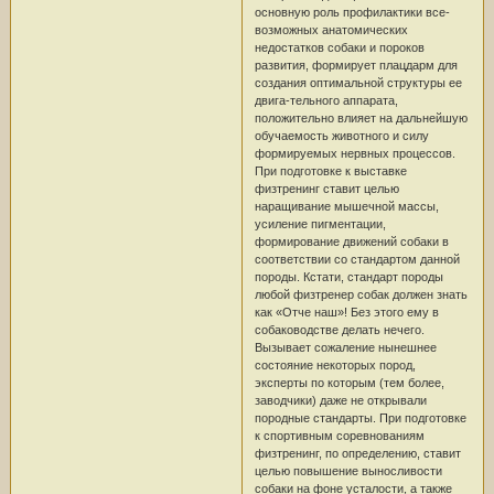
основную роль профилактики все-
возможных анатомических
недостатков собаки и пороков
развития, формирует плацдарм для
создания оптимальной структуры ее
двига-тельного аппарата,
положительно влияет на дальнейшую
обучаемость животного и силу
формируемых нервных процессов.
При подготовке к выставке
физтренинг ставит целью
наращивание мышечной массы,
усиление пигментации,
формирование движений собаки в
соответствии со стандартом данной
породы. Кстати, стандарт породы
любой физтренер собак должен знать
как «Отче наш»! Без этого ему в
собаководстве делать нечего.
Вызывает сожаление нынешнее
состояние некоторых пород,
эксперты по которым (тем более,
заводчики) даже не открывали
породные стандарты. При подготовке
к спортивным соревнованиям
физтренинг, по определению, ставит
целью повышение выносливости
собаки на фоне усталости, а также