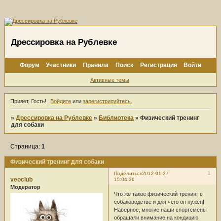
Дрессировка на Рублевке
Форум
Участники
Правила
Поиск
Регистрация
Войти
Активные темы
Привет, Гость!
Войдите
или
зарегистрируйтесь
.
»
Дрессировка на Рублевке
»
Библиотека
»
Физический тренинг
для собаки
Страница:
1
Физический тренинг для собаки
1
Поделиться
2012-01-27
veoclub
15:04:36
Модератор
Что же такое физический тренинг в
собаководстве и для чего он нужен!
Наверное, многие наши спортсмены
обращали внимание на кондицию