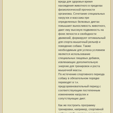
вреда для здоровья время
нахождения животного в пределах
физиологической прочности
организма. Сочетание специальных
нагрузок и массажа при
определенных белковых диетах
повышают выносливость животного,
дают ему высокую подвижность на
фоне легкости и свободности
движений, формируют оптимальный
для спорта мышечный рельеф и
поведение собаки. Также
необходимым для успеха условием
является использование
специальных пищевых добавок,
извлекающих дополнительную
энергию для тренировок и роста
мышечной массы.
По истечению спортивного периода
собаку в обязательном порядке
переводят в т.н.
предсоревновательный период с
соответствующим постепенным
изменением нагрузок и
сопутствующих диет.
Как же построить программу
тренировки, например, спортивной