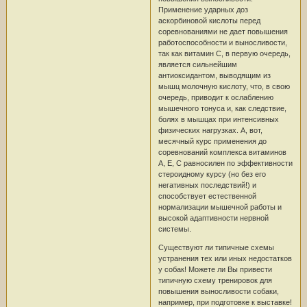
Применение ударных доз
аскорбиновой кислоты перед
соревнованиями не дает повышения
работоспособности и выносливости,
так как витамин С, в первую очередь,
является сильнейшим
антиоксидантом, выводящим из
мышц молочную кислоту, что, в свою
очередь, приводит к ослаблению
мышечного тонуса и, как следствие,
болях в мышцах при интенсивных
физических нагрузках. А, вот,
месячный курс применения до
соревнований комплекса витаминов
А, Е, С равносилен по эффективности
стероидному курсу (но без его
негативных последствий!) и
способствует естественной
нормализации мышечной работы и
высокой адаптивности нервной
системы.
Существуют ли типичные схемы
устранения тех или иных недостатков
у собак! Можете ли Вы привести
типичную схему тренировок для
повышения выносливости собаки,
например, при подготовке к выставке!