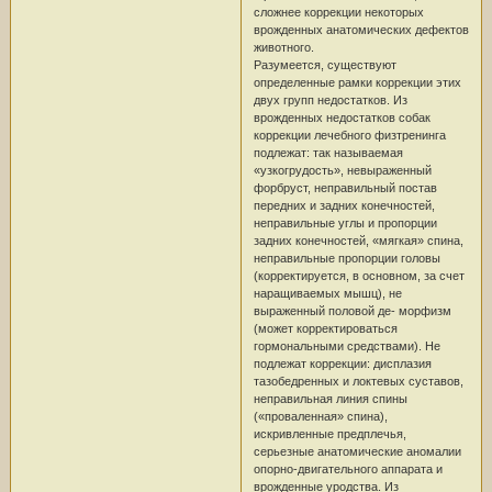
сложнее коррекции некоторых
врожденных анатомических дефектов
животного.
Разумеется, существуют
определенные рамки коррекции этих
двух групп недостатков. Из
врожденных недостатков собак
коррекции лечебного физтренинга
подлежат: так называемая
«узкогрудость», невыраженный
форбруст, неправильный постав
передних и задних конечностей,
неправильные углы и пропорции
задних конечностей, «мягкая» спина,
неправильные пропорции головы
(корректируется, в основном, за счет
наращиваемых мышц), не
выраженный половой де- морфизм
(может корректироваться
гормональными средствами). Не
подлежат коррекции: дисплазия
тазобедренных и локтевых суставов,
неправильная линия спины
(«проваленная» спина),
искривленные предплечья,
серьезные анатомические аномалии
опорно-двигательного аппарата и
врожденные уродства. Из