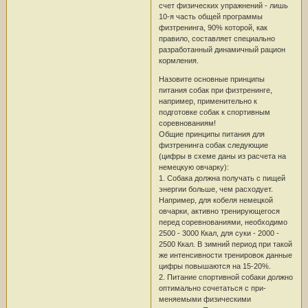
счет физических упражнений - лишь
10-я часть общей программы
физтренинга, 90% которой, как
правило, составляет специально
разработанный динамичный рацион
кормления.
Назовите основные принципы
питания собак при физтренинге,
например, применительно к
подготовке собак к спортивным
соревнованиям!
Общие принципы питания для
физтренинга собак следующие
(цифры в схеме даны из расчета на
немецкую овчарку):
1. Собака должна получать с пищей
энергии больше, чем расходует.
Например, для кобеля немецкой
овчарки, активно тренирующегося
перед соревнованиями, необходимо
2500 - 3000 Ккал, для суки - 2000 -
2500 Ккал. В зимний период при такой
же интенсивности тренировок данные
цифры повышаются на 15-20%.
2. Питание спортивной собаки должно
оптимально сочетаться с при-
меняемыми физическими