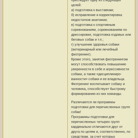
целей:
а) подготовка к выставкам;
б) исправление и корректировка
недостатков анатомии;
в) подготовка к спортивным
соревнованиям, соревнованиям по
дрессировке, подготовка ездовых или
беговых собак и т.п.;
г) улучшение здоровья собаки
(ветеринарный или лечебный
физтренинг).
Кроме этого, занятия физтренингом
могут способствовать повышению
уверенности в себе и агрессивности
собаки, а также «дисциплиниро-
ванности» собаки и ее владельца.
Физтренинг воспитывает собаку и
человека, способствует быстрому
формированию из них команды.
Различаются ли программы
подготовки для перечисленных групп
собак!
Программы подготовки для
перечисленных четырех групп
кардинально отличаются друг от
друга по целям и, соответственно, по
средствам, за счет которых