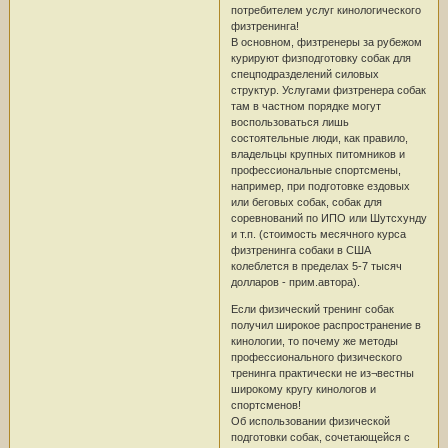
потребителем услуг кинологического
физтренинга!
В основном, физтренеры за рубежом
курируют физподготовку собак для
спецподразделений силовых
структур. Услугами физтренера собак
там в частном порядке могут
воспользоваться лишь
состоятельные люди, как правило,
владельцы крупных питомников и
профессиональные спортсмены,
например, при подготовке ездовых
или беговых собак, собак для
соревнований по ИПО или Шутсхунду
и т.п. (стоимость месячного курса
физтренинга собаки в США
колеблется в пределах 5-7 тысяч
долларов - прим.автора).
Если физический тренинг собак
получил широкое распространение в
кинологии, то почему же методы
профессионального физического
тренинга практически не из¬вестны
широкому кругу кинологов и
спортсменов!
Об использовании физической
подготовки собак, сочетающейся с