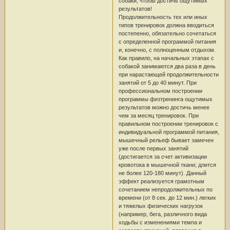
собаки, чтобы достичь ощутимых
результатов!
Продолжительность тех или иных
типов тренировок должна вводиться
постепенно, обязательно сочетаться
с определенной программой питания
и, конечно, с полноценным отдыхом.
Как правило, на начальных этапах с
собакой занимаются два раза в день
при нарастающей продолжительности
занятий от 5 до 40 минут. При
профессиональном построении
программы физтренинга ощутимых
результатов можно достичь менее
чем за месяц тренировок. При
правильном построении тренировок с
индивидуальной программой питания,
мышечный рельеф бывает замечен
уже после первых занятий
(достигается за счет активизации
кровотока в мышечной ткани; длится
не более 120-180 минут). Данный
эффект реализуется грамотным
сочетанием непродолжительных по
времени (от 8 сек. до 12 мин.) легких
и тяжелых физических нагрузок
(например, бега, различного вида
ходьбы с изменениями темпа и