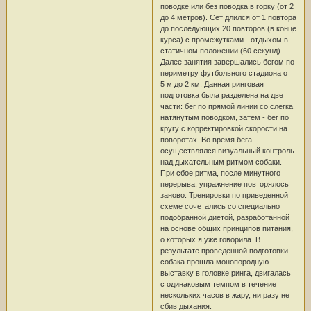
поводке или без поводка в горку (от 2
до 4 метров). Сет длился от 1 повтора
до последующих 20 повторов (в конце
курса) с промежутками - отдыхом в
статичном положении (60 секунд).
Далее занятия завершались бегом по
периметру футбольного стадиона от
5 м до 2 км. Данная ринговая
подготовка была разделена на две
части: бег по прямой линии со слегка
натянутым поводком, затем - бег по
кругу с корректировкой скорости на
поворотах. Во время бега
осуществлялся визуальный контроль
над дыхательным ритмом собаки.
При сбое ритма, после минутного
перерыва, упражнение повторялось
заново. Тренировки по приведенной
схеме сочетались со специально
подобранной диетой, разработанной
на основе общих принципов питания,
о которых я уже говорила. В
результате проведенной подготовки
собака прошла монопородную
выставку в головке ринга, двигалась
с одинаковым темпом в течение
нескольких часов в жару, ни разу не
сбив дыхания.