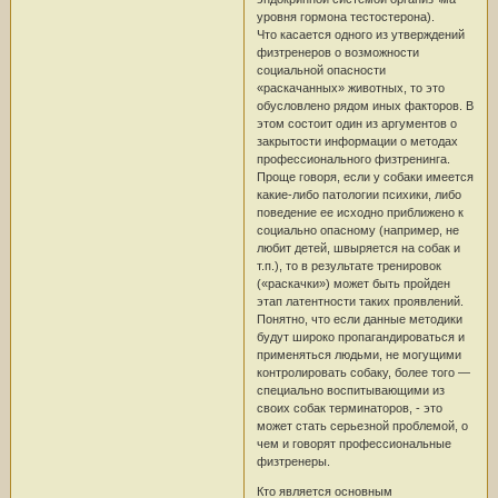
уровня гормона тестостерона).
Что касается одного из утверждений
физтренеров о возможности
социальной опасности
«раскачанных» животных, то это
обусловлено рядом иных факторов. В
этом состоит один из аргументов о
закрытости информации о методах
профессионального физтренинга.
Проще говоря, если у собаки имеется
какие-либо патологии психики, либо
поведение ее исходно приближено к
социально опасному (например, не
любит детей, швыряется на собак и
т.п.), то в результате тренировок
(«раскачки») может быть пройден
этап латентности таких проявлений.
Понятно, что если данные методики
будут широко пропагандироваться и
применяться людьми, не могущими
контролировать собаку, более того —
специально воспитывающими из
своих собак терминаторов, - это
может стать серьезной проблемой, о
чем и говорят профессиональные
физтренеры.
Кто является основным