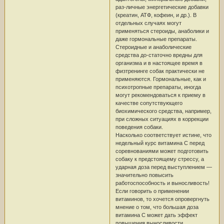
раз-личные энергетические добавки
(креатин, АТФ, кофеин, и др.). В
отдельных случаях могут
применяться стероиды, анаболики и
даже гормональные препараты.
Стероидные и анаболические
средства до-статочно вредны для
организма и в настоящее время в
физтренинге собак практически не
применяются. Гормональные, как и
психотропные препараты, иногда
могут рекомендоваться к приему в
качестве сопутствующего
биохимического средства, например,
при сложных ситуациях в коррекции
поведения собаки.
Насколько соответствует истине, что
недельный курс витамина С перед
соревнованиями может подготовить
собаку к предстоящему стрессу, а
ударная доза перед выступлением —
значительно повысить
работоспособность и выносливость!
Если говорить о применении
витаминов, то хочется опровергнуть
мнение о том, что большая доза
витамина С может дать эффект
повышения выносливости.