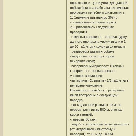
образовывал тупой угол. Для данной
собаки была разработана следующая
программа лечебного физтренинга.
1. Снижение питания до 30% от
стандартной суточной нормы.
2. Применялись следующие
препараты:
-глюконат кальция в таблетках (дозу
данного препарата увеличивали с 1
до 10 таблеток к концу двух недель
тренировок) давался собаке
ежедневно после еды перед
вечерним сном;
-ветеринарный препарат «Гелакан
Профи» - 1 столовая ложка в
утреннее кормление;
-витамины «Олиговит» 1/2 таблетки в
вечернее кормление;
Ежедневные лечебные тренировки
были построены в следующем
порядке:
-бег медленной рысью с 10 м. на
первом занятии до 500 м. в конце
курса занятий;
-перерыв 60 сек;
-ходьба с переменой ритма движения
(от медленного к быстрому и
наоборот) от 10 м до 1000м.