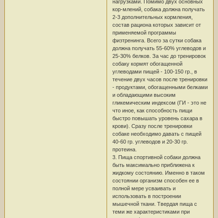
нагрузками. Помимо двух основных
кор-млений, собака должна получать
2-3 дополнительных кормления,
состав рациона которых зависит от
применяемой программы
физтренинга. Всего за сутки собака
должна получать 55-60% углеводов и
25-30% белков. За час до тренировок
собаку кормят обогащенной
углеводами пищей - 100-150 гр., в
течение двух часов после тренировки
- продуктами, обогащенными белками
и обладающими высоким
гликемическим индексом (ГИ - это не
что иное, как способность пищи
быстро повышать уровень сахара в
крови). Сразу после тренировки
собаке необходимо давать с пищей
40-60 гр. углеводов и 20-30 гр.
протеина.
3. Пища спортивной собаки должна
быть максимально приближена к
жидкому состоянию. Именно в таком
состоянии организм способен ее в
полной мере усваивать и
использовать в построении
мышечной ткани. Твердая пища с
теми же характеристиками при