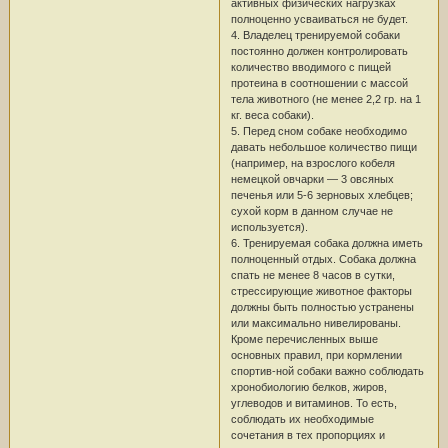
активных физических нагрузках
полноценно усваиваться не будет.
4. Владелец тренируемой собаки
постоянно должен контролировать
количество вводимого с пищей
протеина в соотношении с массой
тела животного (не менее 2,2 гр. на 1
кг. веса собаки).
5. Перед сном собаке необходимо
давать небольшое количество пищи
(например, на взрослого кобеля
немецкой овчарки — 3 овсяных
печенья или 5-6 зерновых хлебцев;
сухой корм в данном случае не
используется).
6. Тренируемая собака должна иметь
полноценный отдых. Собака должна
спать не менее 8 часов в сутки,
стрессирующие животное факторы
должны быть полностью устранены
или максимально нивелированы.
Кроме перечисленных выше
основных правил, при кормлении
спортив-ной собаки важно соблюдать
хронобиологию белков, жиров,
углеводов и витаминов. То есть,
соблюдать их необходимые
сочетания в тех пропорциях и