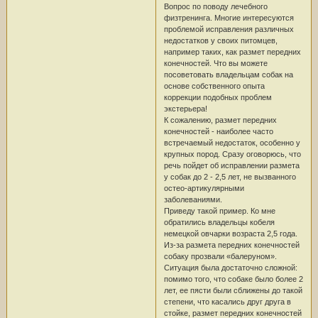
Вопрос по поводу лечебного
физтренинга. Многие интересуются
проблемой исправления различных
недостатков у своих питомцев,
например таких, как размет передних
конечностей. Что вы можете
посоветовать владельцам собак на
основе собственного опыта
коррекции подобных проблем
экстерьера!
К сожалению, размет передних
конечностей - наиболее часто
встречаемый недостаток, особенно у
крупных пород. Сразу оговорюсь, что
речь пойдет об исправлении размета
у собак до 2 - 2,5 лет, не вызванного
остео-артикулярными
заболеваниями.
Приведу такой пример. Ко мне
обратились владельцы кобеля
немецкой овчарки возраста 2,5 года.
Из-за размета передних конечностей
собаку прозвали «балеруном».
Ситуация была достаточно сложной:
помимо того, что собаке было более 2
лет, ее пясти были сближены до такой
степени, что касались друг друга в
стойке, размет передних конечностей