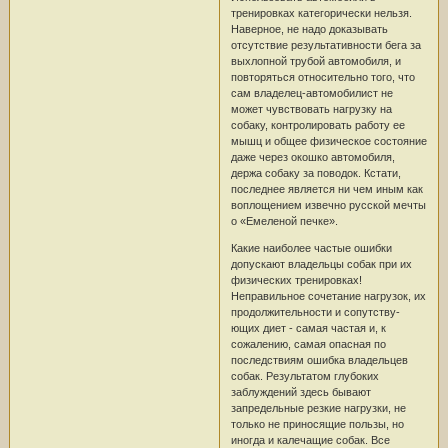
тренировках категорически нельзя.
Наверное, не надо доказывать
отсутствие результативности бега за
выхлопной трубой автомобиля, и
повторяться относительно того, что
сам владелец-автомобилист не
может чувствовать нагрузку на
собаку, контролировать работу ее
мышц и общее физическое состояние
даже через окошко автомобиля,
держа собаку за поводок. Кстати,
последнее является ни чем иным как
воплощением извечно русской мечты
о «Емеленой печке».
Какие наиболее частые ошибки
допускают владельцы собак при их
физических тренировках!
Неправильное сочетание нагрузок, их
продолжительности и сопутству-
ющих диет - самая частая и, к
сожалению, самая опасная по
последствиям ошибка владельцев
собак. Результатом глубоких
заблуждений здесь бывают
запредельные резкие нагрузки, не
только не приносящие пользы, но
иногда и калечащие собак. Все