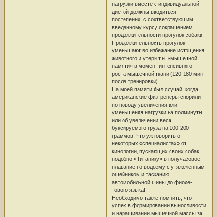
нагрузки вместе с индивидуальной
диетой должны вводиться
постепенно, с соответствующим
введенному курсу сокращением
продолжительности прогулок собаки.
Продолжительность прогулок
уменьшают во избежание истощения
животного и утери т.н. «мышечной
памяти» в момент интенсивного
роста мышечной ткани (120-180 мин
после тренировки).
На моей памяти был случай, когда
американские физтренеры спорили
по поводу увеличения или
уменьшения нагрузки на полминуты
или об увеличении веса
буксируемого груза на 100-200
граммов! Что уж говорить о
некоторых «специалистах» от
кинологии, пускающих своих собак,
подобно «Титанику» в получасовое
плавание по водоему с утяжеленным
ошейником и тасканию
автомобильной шины до фиоле-
тового языка!
Необходимо также помнить, что
успех в формировании выносливости
и наращивании мышечной массы за