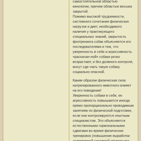
самостоятельной областью
кинологии, причем областью весьма
закрытой.
Помимо высокой трудоемкости,
системного сочетания физических
нагрузок и диет, необходимого
наличия у практикующего
специальных знаний, закрытость
физтренинга собак объясняется его
последователями и тем, что
уверенность в себе и агрессивность
«раскачан-ной» собаки резко
возрастают, и без должного контроля,
могут сде¬лать такую собаку
социально опасной.
Каким образом физическая сила
натренированного животного влияет
на его поведение!
Уверенность собаки в себе, ее
агрессивность повышаются иногда
прямо пропорционально проводимым
занятиям по физической подготовке,
если они контролируются опытным
специалистом. Это объясняется
естественными гормональными
сдвигами во время физических
тренировок (повышение выработки
эндокринной системой организ¬ма