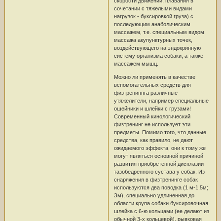
скорости движений, плавания в
сочетании с тяжелыми видами
нагрузок - буксировкой груза) с
последующим анаболическим
массажем, т.е. специальным видом
массажа акупунктурных точек,
воздействующего на эндокринную
систему организма собаки, а также
массажем мышц.
Можно ли применять в качестве
вспомогательных средств для
физтрениннга различные
утяжелители, например специальные
ошейники и шлейки с грузами!
Современный кинологический
физтренинг не использует эти
предметы. Помимо того, что данные
средства, как правило, не дают
ожидаемого эффекта, они к тому же
могут являться основной причиной
развития приобретенной дисплазии
тазобедренного сустава у собак. Из
снаряжения в физтренинге собак
используются два поводка (1 м-1.5м;
Зм), специально удлиненная до
области крупа собаки буксировочная
шлейка с 6-ю кольцами (ее делают из
обычной 3-х кольцевой), рывковая