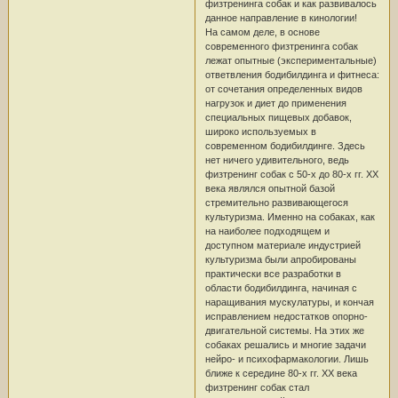
физтренинга собак и как развивалось
данное направление в кинологии!
На самом деле, в основе
современного физтренинга собак
лежат опытные (экспериментальные)
ответвления бодибилдинга и фитнеса:
от сочетания определенных видов
нагрузок и диет до применения
специальных пищевых добавок,
широко используемых в
современном бодибилдинге. Здесь
нет ничего удивительного, ведь
физтренинг собак с 50-х до 80-х гг. XX
века являлся опытной базой
стремительно развивающегося
культуризма. Именно на собаках, как
на наиболее подходящем и
доступном материале индустрией
культуризма были апробированы
практически все разработки в
области бодибилдинга, начиная с
наращивания мускулатуры, и кончая
исправлением недостатков опорно-
двигательной системы. На этих же
собаках решались и многие задачи
нейро- и психофармакологии. Лишь
ближе к середине 80-х гг. XX века
физтренинг собак стал