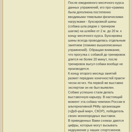
После ежедневного месячного курса
данных упражнений, его про¬грамма
была дополнена постепенно
вводимыми тяжелыми физическими
нагрузками - буксировкой шины
(собака шла рядом с тренером
шагом) на шлейке от 2 м. до 20 м. к
концу месячного курса. Буксировка
шины всегда проводилась отдельным
занятием (помимо вышеописанных
упражнений). Обращаю внимание,
что прогулка с собакой до тренировок
длится не более 20 минут, после
тренировок выгул собаки вообще не
производится.
К концу второго месяца занятий
размет передних конечностей практи-
чески исчез. На первой же выставке
экспертом он не был выявлен.
Собаке успешно стали делать
выставочную карьеру. В настоящий
момент эта собака чемпион России в
альтернативной РКФу организации
(«Доб¬рый мир», СКОР), победитель
своих монопородных выставок.
В приведенных Вами схемах даются
цифры, которые могут вызывать
недоумение у наших спортсменов.