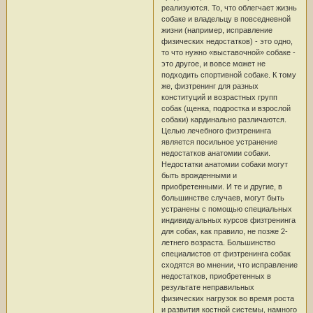
реализуются. То, что облегчает жизнь
собаке и владельцу в повседневной
жизни (например, исправление
физических недостатков) - это одно,
то что нужно «выставочной» собаке -
это другое, и вовсе может не
подходить спортивной собаке. К тому
же, физтренинг для разных
конституций и возрастных групп
собак (щенка, подростка и взрослой
собаки) кардинально различаются.
Целью лечебного физтренинга
является посильное устранение
недостатков анатомии собаки.
Недостатки анатомии собаки могут
быть врожденными и
приобретенными. И те и другие, в
большинстве случаев, могут быть
устранены с помощью специальных
индивидуальных курсов физтренинга
для собак, как правило, не позже 2-
летнего возраста. Большинство
специалистов от физтренинга собак
сходятся во мнении, что исправление
недостатков, приобретенных в
результате неправильных
физических нагрузок во время роста
и развития костной системы, намного