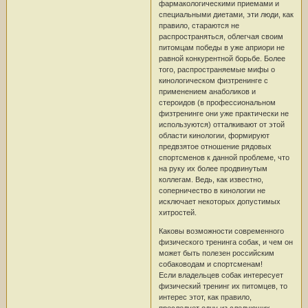
фармакологическими приемами и
специальными диетами, эти люди, как
правило, стараются не
распространяться, облегчая своим
питомцам победы в уже априори не
равной конкурентной борьбе. Более
того, распространяемые мифы о
кинологическом физтренинге с
применением анаболиков и
стероидов (в профессиональном
физтренинге они уже практически не
используются) отталкивают от этой
области кинологии, формируют
предвзятое отношение рядовых
спортсменов к данной проблеме, что
на руку их более продвинутым
коллегам. Ведь, как известно,
соперничество в кинологии не
исключает некоторых допустимых
хитростей.
Каковы возможности современного
физического тренинга собак, и чем он
может быть полезен российским
собаководам и спортсменам!
Если владельцев собак интересует
физический тренинг их питомцев, то
интерес этот, как правило,
преследует одну из следующих