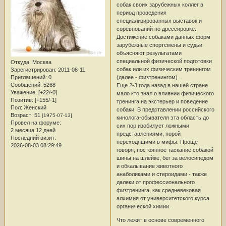
собак своих зарубежных коллег в
период проведения
специализированных выставок и
соревнований по дрессировке.
Достижение собаками данных форм
зарубежные спортсмены и судьи
объясняют результатами
специальной физической подготовки
Откуда:
Москва
собак или их физическим тренингом
Зарегистрирован
: 2011-08-11
(далее - физтренингом).
Приглашений:
0
Сообщений:
5268
Еще 2-3 года назад в нашей стране
Уважение:
[+22/-0]
мало кто знал о влиянии физического
Позитив:
[+155/-1]
тренинга на экстерьер и поведение
Пол:
Женский
собаки. В представлении российского
Возраст:
51
[1975-07-13]
кинолога-обывателя эта область до
Провел на форуме:
сих пор изобилует ложными
2 месяца 12 дней
представлениями, порой
Последний визит:
переходящими в мифы. Проще
2026-08-03 08:29:49
говоря, постоянное таскание собакой
шины на шлейке, бег за велосипедом
и обкалывание животного
анаболиками и стероидами - также
далеки от профессионального
физтренинга, как средневековая
алхимия от университетского курса
органической химии.
Что лежит в основе современного