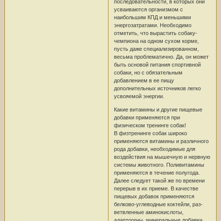
последовательности, в которых они
усваиваются организмом с
наибольшим КПД и меньшими
энергозатратами. Необходимо
отметить, что вырастить собаку-
чемпиона на одном сухом корме,
пусть даже специализированном,
весьма проблематично. Да, он может
быть основой питания спортивной
собаки, но с обязательным
добавлением в ее пищу
дополнительных источников легко
усвояемой энергии.
Какие витамины и другие пищевые
добавки применяются при
физическом тренинге собак!
В физтренинге собак широко
применяются витамины и различного
рода добавки, необходимые для
воздействия на мышечную и нервную
системы животного. Поливитамины
применяются в течение полугода.
Далее следует такой же по времени
перерыв в их приеме. В качестве
пищевых добавок применяются
белково-углеводные коктейли, раз-
ветвленные аминокислоты,
адаптогены, минеральные добавки,