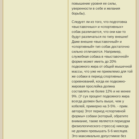
повышение уровня ее силы,
уверенности в себе и желания
борьбы).
Следует ли из того, что подготовка
«выставочных» и «спортивных»
собак различается, что они как-то
будут различаться по типу внешне!
Даже внешне «выставочный» и
«спортивный» тип собак достаточно
сильно отличаются. Например,
служебная собака в «выставочной»
форме может иметь до 20%
подкожного жира от общей мышечной
массы, что уже не приемлемо для той
же собаки в период спортивных
соревнований, когда ее подкожно-
жировая прослойка должна
составлять не более 12% и не менее
9%. (У сук процент подкожного жира
всегда должен быть выше, чем у
кобелей, примерно на 3-5%. - прим.
автора) Этот период «спортивной
формы» собаки (который, обратите
внимание, также является периодом
физиологического стресса) никогда
не должен превышать 5-6 месяцев.
Это максимально допустимое без