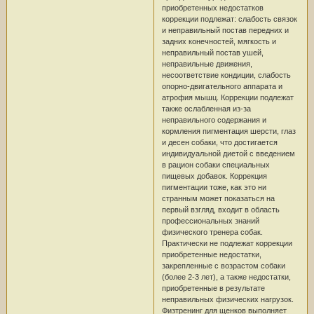
приобретенных недостатков
коррекции подлежат: слабость связок
и неправильный постав передних и
задних конечностей, мягкость и
неправильный постав ушей,
неправильные движения,
несоответствие кондиции, слабость
опорно-двигательного аппарата и
атрофия мышц. Коррекции подлежат
также ослабленная из-за
неправильного содержания и
кормления пигментация шерсти, глаз
и десен собаки, что достигается
индивидуальной диетой с введением
в рацион собаки специальных
пищевых добавок. Коррекция
пигментации тоже, как это ни
странным может показаться на
первый взгляд, входит в область
профессиональных знаний
физического тренера собак.
Практически не подлежат коррекции
приобретенные недостатки,
закрепленные с возрастом собаки
(более 2-3 лет), а также недостатки,
приобретенные в результате
неправильных физических нагрузок.
Физтренинг для щенков выполняет