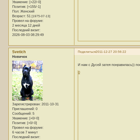
Уважение:
[+22/-0]
Позитив:
[+155/-1]
Пол:
Женский
Возраст:
51
[1975-07-13]
Провел на форуме:
2 месяца 12 дней
Последний визит:
2026-08-03 08:29:49
Svetich
Поделиться
2011-12-27 20:56:22
Новичок
И нам с Дусей затея понравилась)) п
0
Зарегистрирован
: 2011-10-31
Приглашений:
0
Сообщений:
5
Уважение:
[+0/-0]
Позитив:
[+0/-0]
Провел на форуме:
6 часов 7 минут
Последний визит: