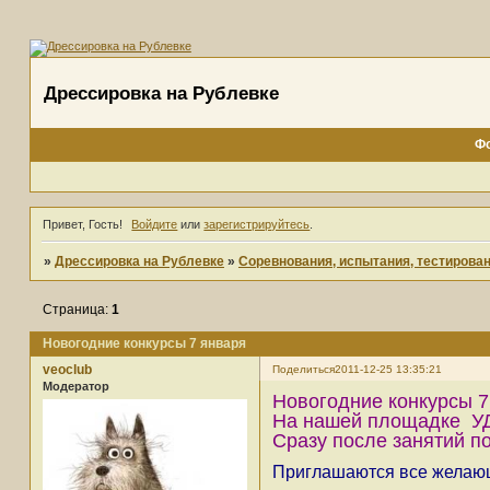
Дрессировка на Рублевке
Ф
Привет, Гость!
Войдите
или
зарегистрируйтесь
.
»
Дрессировка на Рублевке
»
Соревнования, испытания, тестирова
Страница:
1
Новогодние конкурсы 7 января
veoclub
Поделиться
2011-12-25 13:35:21
Модератор
Новогодние конкурсы 7
На нашей площадке УД
Сразу после занятий по
Приглашаются все желающи