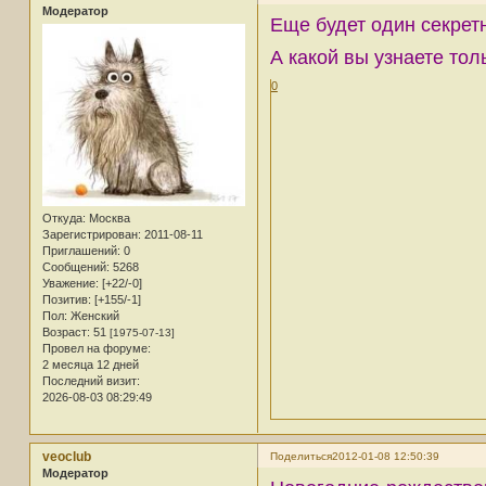
Модератор
Еще будет один секрет
А какой вы узнаете тол
0
Откуда:
Москва
Зарегистрирован
: 2011-08-11
Приглашений:
0
Сообщений:
5268
Уважение:
[+22/-0]
Позитив:
[+155/-1]
Пол:
Женский
Возраст:
51
[1975-07-13]
Провел на форуме:
2 месяца 12 дней
Последний визит:
2026-08-03 08:29:49
veoclub
Поделиться
2012-01-08 12:50:39
Модератор