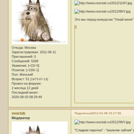
Это мы перед конкурсом "Узнай меня"
0
Откуда:
Москва
Зарегистрирован
: 2011-08-11
Приглашений:
0
Сообщений:
5268
Уважение:
[+22/-0]
Позитив:
[+155/-1]
Пол:
Женский
Возраст:
51
[1975-07-13]
Провел на форуме:
2 месяца 12 дней
Последний визит:
2026-08-03 08:29:49
veoclub
Поделиться
2012-01-08 15:17:56
Модератор
"Сладкая парочка" - "мальчик-зайчик"