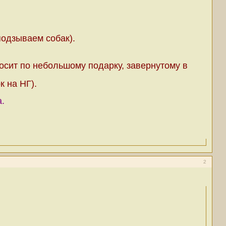
подзываем собак).
осит по небольшому подарку, завернутому в
к на НГ).
а.
2