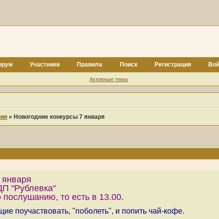
орум
Участники
Правила
Поиск
Регистрация
Вой
Активные темы
ния
»
Новогодние конкурсы 7 января
 января
П "Рублевка"
 послушанию, то есть в 13.00.
е поучаствовать, "поболеть", и попить чай-кофе.