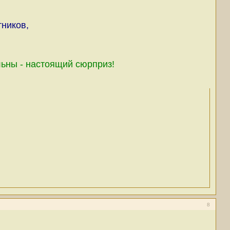
тников,
льны - настоящий сюрприз!
8