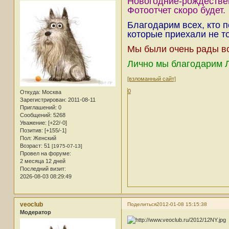
Новогодние-рождестве
Фотоотчет скоро будет.
Благодарим всех, кто п
которые приехали не то
Мы были очень рады все
Лично мы благодарим Л
[взломанный сайт]
0
Откуда:
Москва
Зарегистрирован
: 2011-08-11
Приглашений:
0
Сообщений:
5268
Уважение:
[+22/-0]
Позитив:
[+155/-1]
Пол:
Женский
Возраст:
51
[1975-07-13]
Провел на форуме:
2 месяца 12 дней
Последний визит:
2026-08-03 08:29:49
veoclub
Поделиться
2012-01-08 15:15:38
Модератор