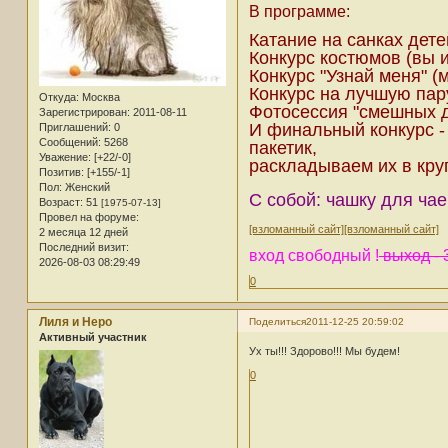
В программе:
Катание на санках дете
Конкурс костюмов (вы 
Конкурс "Узнай меня" (
Конкурс на лучшую пару
Откуда:
Москва
Фотосессия "смешных д
Зарегистрирован
: 2011-08-11
И финальный конкурс -
Приглашений:
0
Сообщений:
5268
пакетик,
Уважение:
[+22/-0]
раскладываем их в круг
Позитив:
[+155/-1]
Пол:
Женский
С собой: чашку для чае
Возраст:
51
[1975-07-13]
Провел на форуме:
[взломанный сайт]
[взломанный сайт]
2 месяца 12 дней
Последний визит:
вход свободный !
выход - 3
2026-08-03 08:29:49
0
Лиля и Неро
Поделиться
2011-12-25 20:59:02
Активный участник
Ух ты!!! Здорово!!! Мы будем!
0