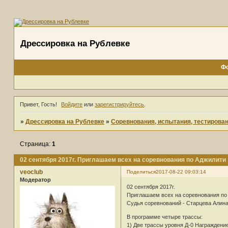
Дрессировка на Рублевке
Ф
Привет, Гость!
Войдите
или
зарегистрируйтесь
.
»
Дрессировка на Рублевке
»
Соревнования, испытания, тестирова
Страница:
1
02 сентября 2017г. Приглашаем всех на соревнования по Аджилити
veoclub
Поделиться
2017-08-22 09:03:14
Модератор
02 сентября 2017г.
Приглашаем всех на соревнования по
Судья соревнований - Старцева Алин
В программе четыре трассы:
1) Две трассы уровня Д-0 Награждение