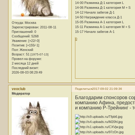
14-00 Разминка Д-1 категория L
14-06 Разминка Д-1 категория M + S
14-12 Начало забегов Д-1
14-50 Награждение класса Д-1
15-05 Разминка А-1 категория L
Откуда:
Москва
15-11 Разминка А-1 категория M + S
Зарегистрирован
: 2011-08-11
15-17 Начало забегов А-1
Приглашений:
0
Сообщений:
5268
0
Уважение:
[+22/-0]
Позитив:
[+155/-1]
Пол:
Женский
Возраст:
51
[1975-07-13]
Провел на форуме:
2 месяца 12 дней
Последний визит:
2026-08-03 08:29:49
veoclub
Поделиться
2017-09-02 21:09:36
Модератор
Благодарим спонсоров со
компанию Афина, предос
и компанию Р-Трейнинг - 