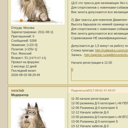
(Д-0 это трасса для начинающих без с
Для спортсменов с новичками-собакам
Вне зачета допускаются все желающие
2) Две трассы для новичков Джампинг
Высота барьеров по нижней границе ка
Откуда:
Москва
Для спортсменов с новичками-собаками
Зарегистрирован
: 2011-08-11
Вне зачета допускаются все желающи
Приглашений:
0
Соревнования НЕ квалификационные.
Сообщений:
5268
Уважение:
[+22/-0]
Допускается до 1,5 минут на работу по
Позитив:
[+155/-1]
Схема проезда:
http://rublewka.com/con
Пол:
Женский
Запись :
http://agiclub.ru/agldb/events/
Возраст:
51
[1975-07-13]
Провел на форуме:
Начало регистрации в 12.00
2 месяца 12 дней
0
Последний визит:
2026-08-03 08:29:49
veoclub
Поделиться
2017-09-01 07:45:07
Модератор
11-30 начало регистрации
12-00 разминка Д-0 категория L+M П
12-06 Разминка Д-0 категория S
12-12 Начало забегов Д-0
13-00 разминка Д-0 категория L+M В
13-06 Разминка Д-0 категория S
13-12 Начало забегов Д-0