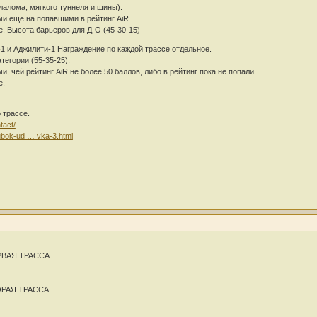
лалома, мягкого туннеля и шины).
и еще на попавшими в рейтинг AiR.
. Высота барьеров для Д-О (45-30-15)
-1 и Аджилити-1 Награждение по каждой трассе отдельное.
тегории (55-35-25).
, чей рейтинг AiR не более 50 баллов, либо в рейтинг пока не попали.
е.
 трассе.
tact/
kubok-ud … vka-3.html
ЕРВАЯ ТРАССА
ТОРАЯ ТРАССА