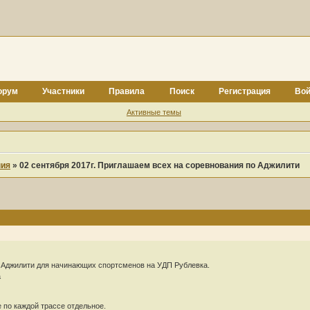
орум
Участники
Правила
Поиск
Регистрация
Вой
Активные темы
ния
»
02 сентября 2017г. Приглашаем всех на соревнования по Аджилити
 Аджилити для начинающих спортсменов на УДП Рублевка.
а
 по каждой трассе отдельное.