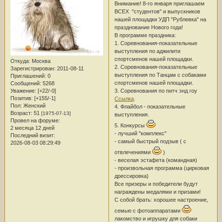
Внимание! 8-го января приглашаем
ВСЕХ "студентов" и выпускников
нашей площадки УДП "Рублевка" на
празднование Нового года!
В программе праздника:
1. Соревнования-показательные
выступления по аджилити
спортсменов нашей площадки.
Откуда:
Москва
2. Соревнования-показательные
Зарегистрирован
: 2011-08-11
выступления по Танцам с собаками
Приглашений:
0
спортсменов нашей площадки.
Сообщений:
5268
3. Соревнования по питч энд гоу
Уважение:
[+22/-0]
Позитив:
[+155/-1]
Ссылка
.
Пол:
Женский
4. Флайбол - показательные
Возраст:
51
[1975-07-13]
выступления.
Провел на форуме:
5. Конкурсы
2 месяца 12 дней
- лучший "комплекс"
Последний визит:
- самый быстрый подзыв ( с
2026-08-03 08:29:49
отвлечениями
)
- веселая эстафета (командная)
- произвольная программа (цирковая
дрессировка)
Все призеры и победители будут
награждены медалями и призами!
С собой брать: хорошее настроение,
семью с фотоаппаратами
лакомство и игрушку для собаки