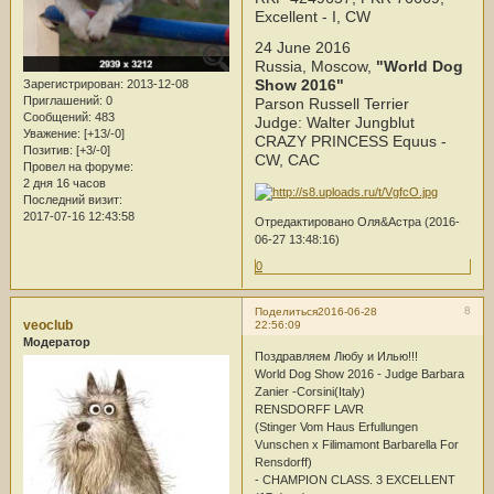
Excellent - I, СW
24 June 2016
Russia, Moscow,
"World Dog
Show 2016"
Зарегистрирован
: 2013-12-08
Приглашений:
0
Parson Russell Terrier
Сообщений:
483
Judge: Walter Jungblut
Уважение:
[+13/-0]
CRAZY PRINCESS Equus -
Позитив:
[+3/-0]
CW, CAC
Провел на форуме:
2 дня 16 часов
Последний визит:
2017-07-16 12:43:58
Отредактировано Оля&Астра (2016-
06-27 13:48:16)
0
8
Поделиться
2016-06-28
veoclub
22:56:09
Модератор
Поздравляем Любу и Илью!!!
World Dog Show 2016 - Judge Barbara
Zanier -Corsini(Italy)
RENSDORFF LAVR
(Stinger Vom Haus Erfullungen
Vunschen x Filimamont Barbarella For
Rensdorff)
- CHAMPION CLASS. 3 EXCELLENT