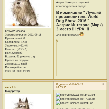
Алгрис Интеграл - лучший
производитель в породе.
В номинации " Лучший
производитель World
Dog Show -2016 "
Алгрис Интеграл (Марк)
3 место !!! УРА !!!
Откуда:
Москва
Зарегистрирован
: 2011-08-11
Это Тошин братик
Приглашений:
0
0
Сообщений:
5268
Уважение:
[+22/-0]
Позитив:
[+155/-1]
Пол:
Женский
Возраст:
51
[1975-07-13]
Провел на форуме:
2 месяца 12 дней
Последний визит:
2026-08-03 08:29:49
3
Поделиться
2016-06-27
veoclub
09:05:35
Модератор