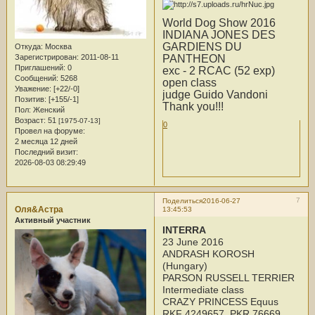
World Dog Show 2016
INDIANA JONES DES
GARDIENS DU
Откуда:
Москва
PANTHEON
Зарегистрирован
: 2011-08-11
Приглашений:
0
exc - 2 RCAC (52 exp)
Сообщений:
5268
open class
Уважение:
[+22/-0]
judge Guido Vandoni
Позитив:
[+155/-1]
Thank you!!!
Пол:
Женский
Возраст:
51
[1975-07-13]
0
Провел на форуме:
2 месяца 12 дней
Последний визит:
2026-08-03 08:29:49
7
Поделиться
2016-06-27
Оля&Астра
13:45:53
Активный участник
INTERRA
23 June 2016
ANDRASH KOROSH
(Hungary)
PARSON RUSSELL TERRIER
Intermediate class
CRAZY PRINCESS Equus
RKF 4249657, PKR 76669,