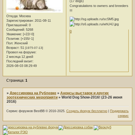
(17 dogs)
Congratulations to owners and breeders
!!!
Откуда:
Москва
Зарегистрирован
: 2011-08-11
Приглашений:
0
Сообщений:
5268
0
Уважение:
[+22/-0]
Позитив:
[+155/-1]
Пол:
Женский
Возраст:
51
[1975-07-13]
Провел на форуме:
2 месяца 12 дней
Последний визит:
2026-08-03 08:29:49
Страница:
1
»
Дрессировка на Рублевке
»
Анонсы выставок и других
зоотехнических мероприяти
»
World Dog Show-2016! (23-26 июня
2016)
Сервис форумов BestBB © 2016-2025.
Создать форум бесплатно
|
Поддержать
сервис