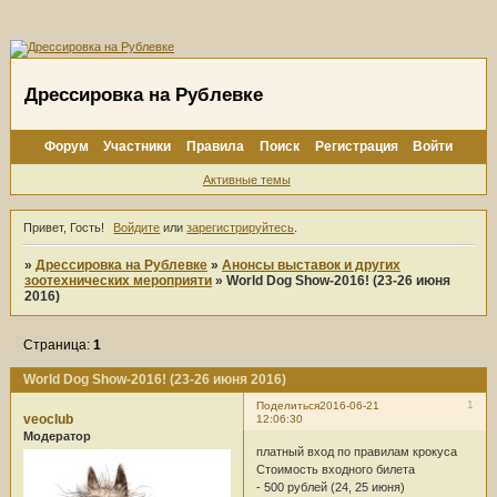
Дрессировка на Рублевке
Форум
Участники
Правила
Поиск
Регистрация
Войти
Активные темы
Привет, Гость!
Войдите
или
зарегистрируйтесь
.
»
Дрессировка на Рублевке
»
Анонсы выставок и других
зоотехнических мероприяти
»
World Dog Show-2016! (23-26 июня
2016)
Страница:
1
World Dog Show-2016! (23-26 июня 2016)
1
Поделиться
2016-06-21
veoclub
12:06:30
Модератор
платный вход по правилам крокуса
Стоимость входного билета
- 500 рублей (24, 25 июня)