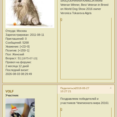
SASQUEHANNA KAMELIA World
Veteran Winner, Best Veteran in Breed
on World Dog Show 2016 owner
Veronica Tokareva Algris
0
Откуда:
Москва
Зарегистрирован
: 2011-08-11
Приглашений:
0
Сообщений:
5268
Уважение:
[+22/-0]
Позитив:
[+155/-1]
Пол:
Женский
Возраст:
51
[1975-07-13]
Провел на форуме:
2 месяца 12 дней
Последний визит:
2026-08-03 08:29:49
4
Поделиться
2016-06-27
VOLF
10:27:21
Участник
Поздравляем победителей и
участников Чемпионата мира 20161
0