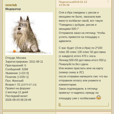
7
Поделиться
2016-01-13
veoclub
13:56:38
Модератор
Оля и Ира говядины с рисом и
овощами не было, заказала вам
вместо колбаски такой, вот такую
"Говядина с рубцом, рисом и
овощами 500 г"
Отправила заказ на пятницу. Чтобы
успеть привезти на площадку к
аджилити.
С вас будет (Оля и Ира) по 2*100
плюс 85 плюс 135 плюс 50 доставка
(с каждого) итого 470 с носа.
Откуда:
Москва
Леонид 500+50 доставка итого 550 р.
Зарегистрирован
: 2011-08-11
Пожалуйста без сдачи.
Приглашений:
0
Или можно прислать мне на карту
Сообщений:
5268
(номер скину в ЛС)
Уважение:
[+22/-0]
после отправки напишите смс что вы
Позитив:
[+155/-1]
отправили оплату или укажите в
Пол:
Женский
комментарии.
Возраст:
51
[1975-07-13]
Провел на форуме:
Заказ подтвердили, в пятницу
2 месяца 12 дней
привезут я надеюсь приеду на
Последний визит:
площадку уже с колбасками
2026-08-03 08:29:49
0