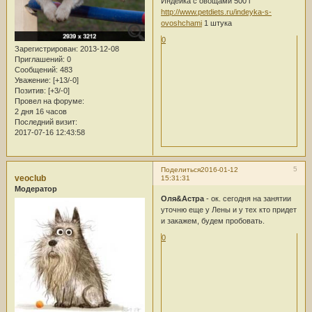
Индейка с овощами 500 г
http://www.petdiets.ru/indeyka-s-
ovoshchami
1 штука
0
Зарегистрирован
: 2013-12-08
Приглашений:
0
Сообщений:
483
Уважение:
[+13/-0]
Позитив:
[+3/-0]
Провел на форуме:
2 дня 16 часов
Последний визит:
2017-07-16 12:43:58
5
Поделиться
2016-01-12
veoclub
15:31:31
Модератор
Оля&Астра
- ок. сегодня на занятии
уточню еще у Лены и у тех кто придет
и закажем, будем пробовать.
0