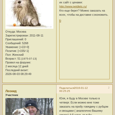
их сайт с ценами:
http://www.petdiets.ru/
Кто еще берет? Можно заказать на
всех, чтобы на доставке сэкономить.
0
Откуда:
Москва
Зарегистрирован
: 2011-08-11
Приглашений:
0
Сообщений:
5268
Уважение:
[+22/-0]
Позитив:
[+155/-1]
Пол:
Женский
Возраст:
51
[1975-07-13]
Провел на форуме:
2 месяца 12 дней
Последний визит:
2026-08-03 08:29:49
2
Поделиться
2016-01-12
Леонид
00:25:25
Участник
Юля, я буду в Москве только в
четверг. Если можно мне тоже
заказать на пробу говядину с рубцом
и овощами ( аналогично Вашему
заказу) 4-5 штук, то я бы