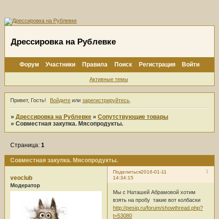
Дрессировка на Рублевке
Форум
Участники
Правила
Поиск
Регистрация
Войти
Активные темы
Привет, Гость!
Войдите
или
зарегистрируйтесь
.
»
Дрессировка на Рублевке
»
Сопутствующие товары
»
Совместная закупка. Мясопродукты.
Страница:
1
Совместная закупка. Мясопродукты.
1
Поделиться
2016-01-11
veoclub
14:34:15
Модератор
Мы с Наташей Абрамовой хотим
взять на пробу такие вот колбаски
http://pesiq.ru/forum/showthread.php?
t=53080