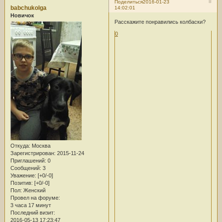
8
Поделиться
2016-01-23
babchukolga
14:02:01
Новичок
Расскажите понравились колбаски?
0
Откуда:
Москва
Зарегистрирован
: 2015-11-24
Приглашений:
0
Сообщений:
3
Уважение:
[+0/-0]
Позитив:
[+0/-0]
Пол:
Женский
Провел на форуме:
3 часа 17 минут
Последний визит:
2016-05-13 17:23:47