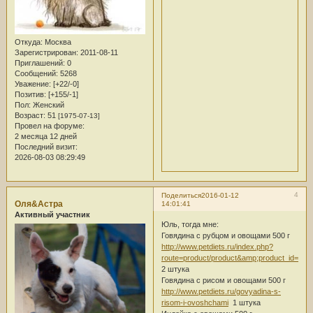
Откуда:
Москва
Зарегистрирован
: 2011-08-11
Приглашений:
0
Сообщений:
5268
Уважение:
[+22/-0]
Позитив:
[+155/-1]
Пол:
Женский
Возраст:
51
[1975-07-13]
Провел на форуме:
2 месяца 12 дней
Последний визит:
2026-08-03 08:29:49
4
Поделиться
2016-01-12
Оля&Астра
14:01:41
Активный участник
Юль, тогда мне:
Говядина с рубцом и овощами 500 г
http://www.petdiets.ru/index.php?
route=product/product&amp;product_id=115
2 штука
Говядина с рисом и овощами 500 г
http://www.petdiets.ru/govyadina-s-
risom-i-ovoshchami
1 штука