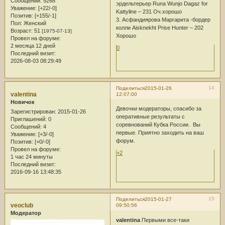
Сообщений:
5268
эрдельтерьер Runa Wunjo Dagaz for
Уважение:
[+22/-0]
Kattyline – 231 Оч.хорошо
Позитив:
[+155/-1]
3. Асфандиярова Маргарита -бордер
Пол:
Женский
колли Aisknekht Prise Hunter – 202
Возраст:
51
[1975-07-13]
Хорошо
Провел на форуме:
2 месяца 12 дней
0
Последний визит:
2026-08-03 08:29:49
14
Поделиться
2015-01-26
valentina
12:07:00
Новичок
Девочки модераторы, спасибо за
Зарегистрирован
: 2015-01-26
оперативные результаты с
Приглашений:
0
соревнований Кубка России. Вы
Сообщений:
4
первые. Приятно заходить на ваш
Уважение:
[+3/-0]
форум.
Позитив:
[+0/-0]
Провел на форуме:
+2
1 час 24 минуты
Последний визит:
2016-09-16 13:48:35
15
Поделиться
2015-01-27
veoclub
09:50:56
Модератор
valentina
Первыми все-таки