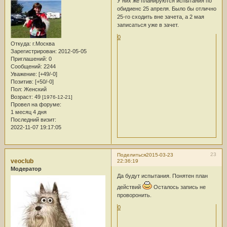
У них же планируются испытания по
обидиенс 25 апреля. Было бы отлично
25-го сходить вне зачета, а 2 мая
записаться уже в зачет.
0
Откуда:
г.Москва
Зарегистрирован
: 2012-05-05
Приглашений:
0
Сообщений:
2244
Уважение:
[+49/-0]
Позитив:
[+50/-0]
Пол:
Женский
Возраст:
49
[1976-12-21]
Провел на форуме:
1 месяц 4 дня
Последний визит:
2022-11-07 19:17:05
23
Поделиться
2015-03-23
veoclub
22:36:19
Модератор
Да будут испытания. Понятен план
действий
Осталось запись не
проворонить.
0