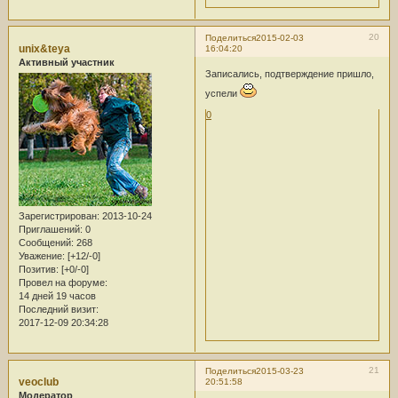
20
Поделиться
2015-02-03
unix&teya
16:04:20
Активный участник
Записались, подтверждение пришло,
успели
0
Зарегистрирован
: 2013-10-24
Приглашений:
0
Сообщений:
268
Уважение:
[+12/-0]
Позитив:
[+0/-0]
Провел на форуме:
14 дней 19 часов
Последний визит:
2017-12-09 20:34:28
21
Поделиться
2015-03-23
veoclub
20:51:58
Модератор