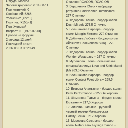
Откуда:
Москва
Отлично RCACOB, RCACIOB
Зарегистрирован
: 2011-08-11
3. Вершинина Юлия - лабрадор
Приглашений:
0
ретривер Polarfischer Dumbledore –
Сообщений:
5268
277 Отлично
Уважение:
[+22/-0]
4. Федорова Галина - бордер колли
Позитив:
[+155/-1]
Desh Miracle 276,5 Отлично
Пол:
Женский
5. Большакова Варвара - бордер
Возраст:
51
[1975-07-13]
колли Maeglin Extreme 272 Отлично
Провел на форуме:
6. Дубичева Любовь - бордер колли
2 месяца 12 дней
Айскнехт Пассионата Винд – 270
Последний визит:
Отлично
2026-08-03 08:29:49
7. Федорова Галина - бордер колли
Wonder Westspacy – 267 Отлично
8. Мурашова Елена - бельгийская
овчарка/малинуа Love and Spirit Mabel
(M) 263,5 Отлично
9. Большакова Варвара - бордер
колли Contact Point Libra – 259,5
Отлично
10. Егорова Анастасия - бордер колли
Peak Performance – 227 Оч.хорошо
11. Шаманова Татьяна - бордер колли
Килкенни – 217,5 Хорошо
12. Зиневич Татьяна - русский
черный терьер Малаховская
Пампушечка – 212 Хорошо
13. Морозова Светлана - бордер
колли Nafani Flink Fiyting Chance –