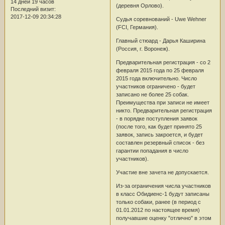
14 дней 19 часов
(деревня Орлово).
Последний визит:
2017-12-09 20:34:28
Судья соревнований - Uwe Wehner
(FCI, Германия).
Главный стюард - Дарья Каширина
(Россия, г. Воронеж).
Предварительная регистрация - со 2
февраля 2015 года по 25 февраля
2015 года включительно. Число
участников ограничено - будет
записано не более 25 собак.
Преимущества при записи не имеет
никто. Предварительная регистрация
- в порядке поступления заявок
(после того, как будет принято 25
заявок, запись закроется, и будет
составлен резервный список - без
гарантии попадания в число
участников).
Участие вне зачета не допускается.
Из-за ограничения числа участников
в класс Обидиенс-1 будут записаны
только собаки, ранее (в период с
01.01.2012 по настоящее время)
получавшие оценку "отлично" в этом