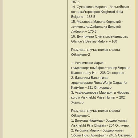
187,5
14. Суханкина Марина - бельгийская
овчарка/тервюрен Knightred de la
Belgerie – 185,5
15. Муханова Марина бернский -
зенненхунд Дафина из Донской
Либерии – 170,5
16. Дмитриева Ольга ризеншнауцер
Glance's Destiny Ratory – 160
Результаты участников класса
Обидиенс-2
1. Резниченко Дария -
гладкошерстный фокстерьер Чироше
Шансон Шоу Ин – 238 Оч.хорошо
2. Данилина Валентина -
эрдельтерьер Runa Wunjo Dagaz for
Kattyline – 231 Оч.хорошо
3. Асфандиярова Маргарита -бордер
колли Aisknekht Prise Hunter – 202
Хорошо
Результаты участников класса
Обидиенс-1
1. Волкова Надежда - бордер колли
Aisknekht Pina Eksilain - 254 Отлично
2. Рыбкина Мария - бордер колли
Эбони Ноуз Артефакт - 248,5 Отлично