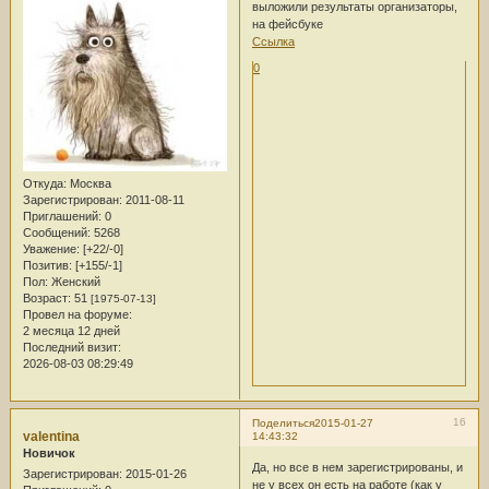
выложили результаты организаторы,
на фейсбуке
Ссылка
0
Откуда:
Москва
Зарегистрирован
: 2011-08-11
Приглашений:
0
Сообщений:
5268
Уважение:
[+22/-0]
Позитив:
[+155/-1]
Пол:
Женский
Возраст:
51
[1975-07-13]
Провел на форуме:
2 месяца 12 дней
Последний визит:
2026-08-03 08:29:49
16
Поделиться
2015-01-27
valentina
14:43:32
Новичок
Да, но все в нем зарегистрированы, и
Зарегистрирован
: 2015-01-26
не у всех он есть на работе (как у