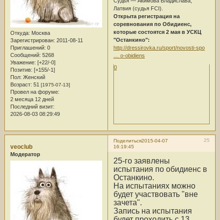
Судья — Акимова Владислава,
Латвия (судья FCI).
Открыта регистрация на
соревнования по Обидиенс,
которые состоятся 2 мая в УСКЦ
Откуда:
Москва
"Останкино":
Зарегистрирован
: 2011-08-11
http://dressirovka.ru/sport/novosti-spo
Приглашений:
0
Сообщений:
5268
… o-obidiens
Уважение:
[+22/-0]
0
Позитив:
[+155/-1]
Пол:
Женский
Возраст:
51
[1975-07-13]
Провел на форуме:
2 месяца 12 дней
Последний визит:
2026-08-03 08:29:49
25
Поделиться
2015-04-07
veoclub
16:19:45
Модератор
25-го заявлены
испытания по обидиенс в
Останкино.
На испытаниях можно
будет участвовать "вне
зачета".
Запись на испытания
будет проходить с 13