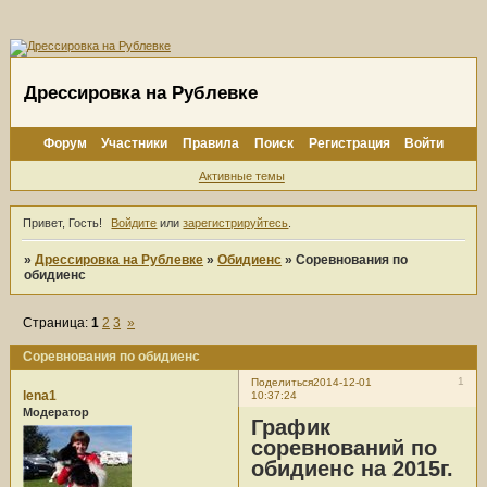
Дрессировка на Рублевке
Форум
Участники
Правила
Поиск
Регистрация
Войти
Активные темы
Привет, Гость!
Войдите
или
зарегистрируйтесь
.
»
Дрессировка на Рублевке
»
Обидиенс
»
Соревнования по
обидиенс
Страница:
1
2
3
»
Соревнования по обидиенс
1
Поделиться
2014-12-01
lena1
10:37:24
Модератор
График
соревнований по
обидиенс на 2015г.