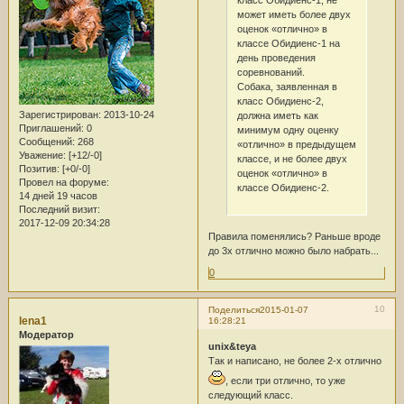
может иметь более двух
оценок «отлично» в
классе Обидиенс-1 на
день проведения
соревнований.
Собака, заявленная в
класс Обидиенс-2,
Зарегистрирован
: 2013-10-24
должна иметь как
Приглашений:
0
минимум одну оценку
Сообщений:
268
«отлично» в предыдущем
Уважение:
[+12/-0]
классе, и не более двух
Позитив:
[+0/-0]
оценок «отлично» в
Провел на форуме:
классе Обидиенс-2.
14 дней 19 часов
Последний визит:
2017-12-09 20:34:28
Правила поменялись? Раньше вроде
до 3х отлично можно было набрать...
0
10
Поделиться
2015-01-07
lena1
16:28:21
Модератор
unix&teya
Так и написано, не более 2-х отлично
, если три отлично, то уже
следующий класс.