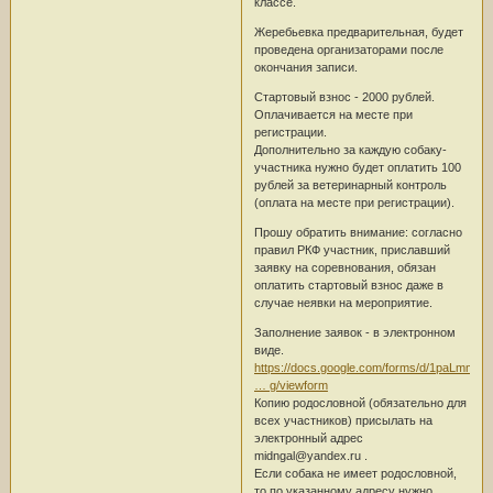
классе.
Жеребьевка предварительная, будет
проведена организаторами после
окончания записи.
Стартовый взнос - 2000 рублей.
Оплачивается на месте при
регистрации.
Дополнительно за каждую собаку-
участника нужно будет оплатить 100
рублей за ветеринарный контроль
(оплата на месте при регистрации).
Прошу обратить внимание: согласно
правил РКФ участник, приславший
заявку на соревнования, обязан
оплатить стартовый взнос даже в
случае неявки на мероприятие.
Заполнение заявок - в электронном
виде.
https://docs.google.com/forms/d/1paLmml
… g/viewform
Копию родословной (обязательно для
всех участников) присылать на
электронный адрес
midngal@yandex.ru .
Если собака не имеет родословной,
то по указанному адресу нужно