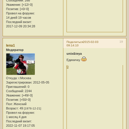
Сообщений:
268
Уважение:
[+12/-0]
Позитив:
[+0/-0]
Провел на форуме:
14 дней 19 часов
Последний визит:
2017-12-09 20:34:28
19
Поделиться
2015-02-03
lena1
09:14:10
Модератор
unix&teya
Единичку
0
Откуда:
г.Москва
Зарегистрирован
: 2012-05-05
Приглашений:
0
Сообщений:
2244
Уважение:
[+49/-0]
Позитив:
[+50/-0]
Пол:
Женский
Возраст:
49
[1976-12-21]
Провел на форуме:
1 месяц 4 дня
Последний визит:
2022-11-07 19:17:05