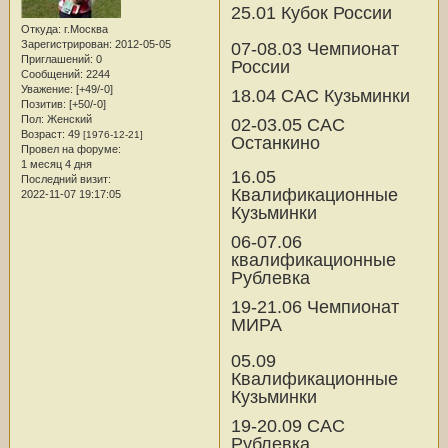
25.01 Кубок России
Откуда:
г.Москва
Зарегистрирован
: 2012-05-05
07-08.03 Чемпионат
Приглашений:
0
России
Сообщений:
2244
Уважение:
[+49/-0]
18.04 САС Кузьминки
Позитив:
[+50/-0]
Пол:
Женский
02-03.05 САС
Возраст:
49
[1976-12-21]
Останкино
Провел на форуме:
1 месяц 4 дня
16.05
Последний визит:
Квалификационные
2022-11-07 19:17:05
Кузьминки
06-07.06
квалификационные
Рублевка
19-21.06 Чемпионат
МИРА
05.09
Квалификационные
Кузьминки
19-20.09 САС
Рублевка