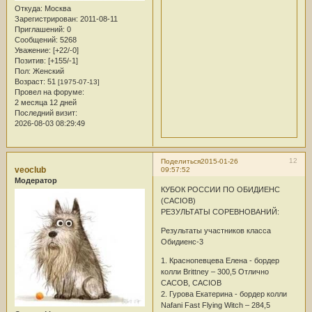
Откуда:
Москва
Зарегистрирован
: 2011-08-11
Приглашений:
0
Сообщений:
5268
Уважение:
[+22/-0]
Позитив:
[+155/-1]
Пол:
Женский
Возраст:
51
[1975-07-13]
Провел на форуме:
2 месяца 12 дней
Последний визит:
2026-08-03 08:29:49
12
Поделиться
2015-01-26
veoclub
09:57:52
Модератор
КУБОК РОССИИ ПО ОБИДИЕНС
(CACIOB)
РЕЗУЛЬТАТЫ СОРЕВНОВАНИЙ:
Результаты участников класса
Обидиенс-3
1. Краснопевцева Елена - бордер
колли Brittney – 300,5 Отлично
CACOB, CACIOB
2. Гурова Екатерина - бордер колли
Nafani Fast Flying Witch – 284,5