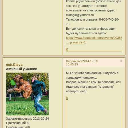
Копию родословной (обязательно для
тех, кто участвует в зачете)
присылать на электронный адрес
midngal@yandex.ru .
Телефон для справок: 8-905-740-20-
75.
Вся дополнительная информация
будет публиковаться здесь:
https://www.facebook.com/events/2038681
… p;source=1
0
5
Поделиться
2014-12-18
unix&teya
10:45:35
Активный участник
Мы в зачете записались, надеюсь в
тридцадку попадем...
Вопрос: манеж с кем-то пополам, или
отдельно (на вариант "отдельно"
наводит цена).
0
Зарегистрирован
: 2013-10-24
Приглашений:
0
Сообщений:
268