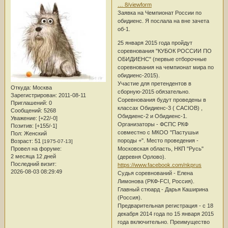
… 8/viewform
Заявка на Чемпионат России по
обидиенс. Я послала на вне зачета
об-1.
25 января 2015 года пройдут
соревнования "КУБОК РОССИИ ПО
ОБИДИЕНС" (первые отборочные
соревнования на чемпионат мира по
обидиенс-2015).
Участие для претендентов в
Откуда:
Москва
сборную-2015 обязательно.
Зарегистрирован
: 2011-08-11
Соревнования будут проведены в
Приглашений:
0
классах Обидиенс-3 ( CACIOB) ,
Сообщений:
5268
Обидиенс-2 и Обидиенс-1.
Уважение:
[+22/-0]
Организаторы - ФСПС РКФ
Позитив:
[+155/-1]
совместно с МКОО "Пастушьи
Пол:
Женский
породы +". Место проведения -
Возраст:
51
[1975-07-13]
Провел на форуме:
Московская область, НКП "Русь"
2 месяца 12 дней
(деревня Орлово).
Последний визит:
https://www.facebook.com/nkprus
2026-08-03 08:29:49
Судья соревнований - Елена
Лимонова (РКФ-FCI, Россия).
Главный стюард - Дарья Каширина
(Россия).
Предварительная регистрация - с 18
декабря 2014 года по 15 января 2015
года включительно. Преимущество