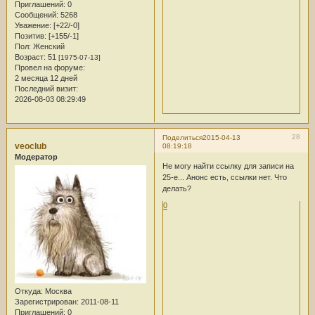
Приглашений:
0
Сообщений:
5268
Уважение:
[+22/-0]
Позитив:
[+155/-1]
Пол:
Женский
Возраст:
51
[1975-07-13]
Провел на форуме:
2 месяца 12 дней
Последний визит:
2026-08-03 08:29:49
28
Поделиться
2015-04-13
veoclub
08:19:18
Модератор
Не могу найти ссылку для записи на
25-е... Анонс есть, ссылки нет. Что
делать?
0
Откуда:
Москва
Зарегистрирован
: 2011-08-11
Приглашений:
0