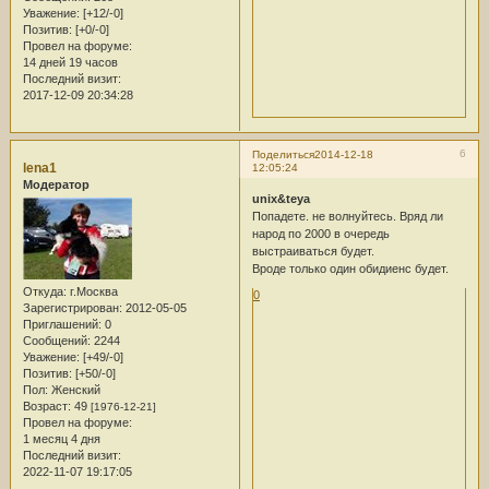
Уважение:
[+12/-0]
Позитив:
[+0/-0]
Провел на форуме:
14 дней 19 часов
Последний визит:
2017-12-09 20:34:28
6
Поделиться
2014-12-18
lena1
12:05:24
Модератор
unix&teya
Попадете. не волнуйтесь. Вряд ли
народ по 2000 в очередь
выстраиваться будет.
Вроде только один обидиенс будет.
Откуда:
г.Москва
0
Зарегистрирован
: 2012-05-05
Приглашений:
0
Сообщений:
2244
Уважение:
[+49/-0]
Позитив:
[+50/-0]
Пол:
Женский
Возраст:
49
[1976-12-21]
Провел на форуме:
1 месяц 4 дня
Последний визит:
2022-11-07 19:17:05