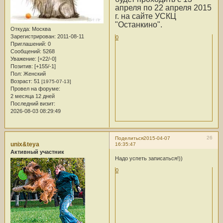
апреля по 22 апреля 2015
г. на сайте УСКЦ
"Останкино".
Откуда:
Москва
Зарегистрирован
: 2011-08-11
0
Приглашений:
0
Сообщений:
5268
Уважение:
[+22/-0]
Позитив:
[+155/-1]
Пол:
Женский
Возраст:
51
[1975-07-13]
Провел на форуме:
2 месяца 12 дней
Последний визит:
2026-08-03 08:29:49
26
Поделиться
2015-04-07
unix&teya
16:35:47
Активный участник
Надо успеть записаться!))
0