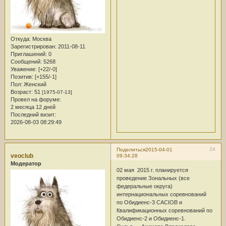
Откуда:
Москва
Зарегистрирован
: 2011-08-11
Приглашений:
0
Сообщений:
5268
Уважение:
[+22/-0]
Позитив:
[+155/-1]
Пол:
Женский
Возраст:
51
[1975-07-13]
Провел на форуме:
2 месяца 12 дней
Последний визит:
2026-08-03 08:29:49
24
Поделиться
2015-04-01
veoclub
09:34:28
Модератор
02 мая 2015 г. планируется
проведение Зональных (все
федеральные округа)
интернациональных соревнований
по Обидиенс-3 CACIOB и
Квалификационных соревнований по
Обидиенс-2 и Обидиенс-1.