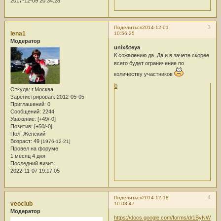
2017-12-09 20:34:28
3
Поделиться
2014-12-01
lena1
10:56:25
Модератор
unix&teya
К сожалению да. Да и в зачете скорее
всего будет ограничение по
количеству участников
0
Откуда:
г.Москва
Зарегистрирован
: 2012-05-05
Приглашений:
0
Сообщений:
2244
Уважение:
[+49/-0]
Позитив:
[+50/-0]
Пол:
Женский
Возраст:
49
[1976-12-21]
Провел на форуме:
1 месяц 4 дня
Последний визит:
2022-11-07 19:17:05
4
Поделиться
2014-12-18
veoclub
10:03:47
Модератор
https://docs.google.com/forms/d/1ByNWGE