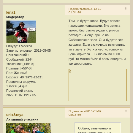
8
Поделиться
2014-12-19
lena1
01:34:46
Модератор
Там не будет ковра. Будут опилки
пахнущие лошадками. Вне зачета
можно бесплатно рядом с рингом
походить. А еще лучше на
Сабанеевке в зале. Она будет в эти
же даты. Если уж хочешь выступить,
Откуда:
г.Москва
то в зачете. Хотя я честно говоря от
Зарегистрирован
: 2012-05-05
цены офигела... Было бы по 1000
Приглашений:
0
руб. то можно было б всем сходить, а
Сообщений:
2244
так дороговато.
Уважение:
[+49/-0]
Позитив:
[+50/-0]
0
Пол:
Женский
Возраст:
49
[1976-12-21]
Провел на форуме:
1 месяц 4 дня
Последний визит:
2022-11-07 19:17:05
9
Поделиться
2015-01-07
unix&teya
08:15:59
Активный участник
Собака, заявленная в
класс Обидиенс-1, не