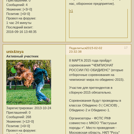
Приглашений:
0
нас, оборонное предприятие).
Сообщений:
4
Уважение:
[+3/-0]
+1
Позитив:
[+0/-0]
Провел на форуме:
1 час 24 минуты
Последний визит:
2016-09-16 13:48:35
17
Поделиться
2015-02-02
unix&teya
23:32:38
Активный участник
8 МАРТА 2015 года пройдут
соревнования "ЧЕМПИОНАТ
РОССИИ ПО ОБИДИЕНС" (вторые
отборочные соревнования на
чемпионат мира по обидиенс-2015).
Участие для претендентов в
сборную-2015 обязательно.
Соревнования будут проведены в
классах Обидиенс-3 ( CACIOB) ,
Зарегистрирован
: 2013-10-24
Обидиенс-2 и Обидиенс-1.
Приглашений:
0
Сообщений:
268
Организаторы - ФСПС РКФ
Уважение:
[+12/-0]
совместно с МКОО "Пастушьи
Позитив:
[+0/-0]
породы +". Место проведения -
Провел на форуме:
Московская область, НКП "Русь"