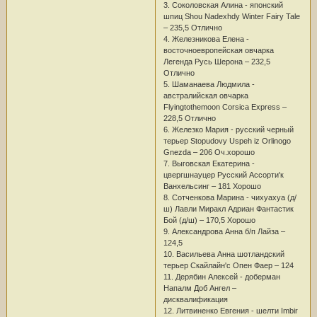
3. Соколовская Алина - японский
шпиц Shou Nadexhdy Winter Fairy Tale
– 235,5 Отлично
4. Железникова Елена -
восточноевропейская овчарка
Легенда Русь Шерона – 232,5
Отлично
5. Шаманаева Людмила -
австралийская овчарка
Flyingtothemoon Corsica Express –
228,5 Отлично
6. Железко Мария - русский черный
терьер Stopudovy Uspeh iz Orlinogo
Gnezda – 206 Оч.хорошо
7. Выговская Екатерина -
цвергшнауцер Русский Ассорти'к
Ванхельсинг – 181 Хорошо
8. Сотченкова Марина - чихуахуа (д/
ш) Лавли Миракл Адриан Фантастик
Бой (д/ш) – 170,5 Хорошо
9. Александрова Анна б/п Лайза –
124,5
10. Васильева Анна шотландский
терьер Скайлайн'с Опен Фаер – 124
11. Дерябин Алексей - доберман
Напалм Доб Ангел –
дисквалификация
12. Литвиненко Евгения - шелти Imbir