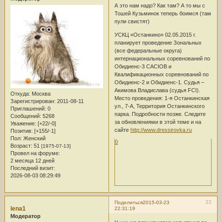
А это нам надо? Как там? А то мы с
Тошей Кузьминок теперь боимся (там
пули свистят)
УСКЦ «Останкино» 02.05.2015 г.
планирует проведение Зональных
(все федеральные округа)
интернациональных соревнований по
Обидиенс-3 CACIOB и
Квалификационных соревнований по
Обидиенс-2 и Обидиенс-1. Судья –
Акимова Владислава (судья FCI).
Откуда:
Москва
Место проведения: 1-я Останкинская
Зарегистрирован
: 2011-08-11
ул., 7-А, Территория Останкинского
Приглашений:
0
парка. Подробности позже. Следите
Сообщений:
5268
за обновлениями в этой теме и на
Уважение:
[+22/-0]
сайте
http://www.dressirovka.ru
Позитив:
[+155/-1]
Пол:
Женский
0
Возраст:
51
[1975-07-13]
Провел на форуме:
2 месяца 12 дней
Последний визит:
2026-08-03 08:29:49
22
Поделиться
2015-03-23
lena1
22:31:19
Модератор