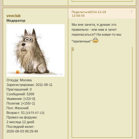
7
Поделиться
2014-12-18
veoclub
13:58:55
Модератор
Мы вне зачета, я думаю это
правильно - или нам в зачет
переписаться? На ковре-то мы
"приличные"
0
Откуда:
Москва
Зарегистрирован
: 2011-08-11
Приглашений:
0
Сообщений:
5268
Уважение:
[+22/-0]
Позитив:
[+155/-1]
Пол:
Женский
Возраст:
51
[1975-07-13]
Провел на форуме:
2 месяца 12 дней
Последний визит:
2026-08-03 08:29:49