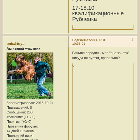
17-18.10
квалификационные
Рублевка
0
2
Поделиться
2014-12-01
unix&teya
10:53:01
Активный участник
Раньше середины мая "вне зачета"
никуда не пустят, правильно?
0
Зарегистрирован
: 2013-10-24
Приглашений:
0
Сообщений:
268
Уважение:
[+12/-0]
Позитив:
[+0/-0]
Провел на форуме:
14 дней 19 часов
Последний визит: