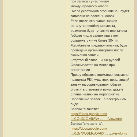
при записи - участникам
международного класса.
Число участников ограничено - будет
записано не более 30 собак.
Если после окончания записи
останутся свободные места,
возможно будет участие вне зачета
(общее число заявок при этом
сохраняется - не более 30-ти).
Жеребьевка предварительная, будет
проведена организаторами после
окончания записи.
Стартовый взнос - 2000 рублей.
Оплачивается на месте при
регистрации.
Прошу обратить внимание: согласно
правилам РКФ участник, приславший
заявку на соревнования, обязан
оплатить стартовый взнос даже в
случае неявки на мероприятие.
Заполнение заявок - в электронном
виде.
Заявки "в зачете":
https://docs.google.com/
…/1Ogl3LGz9lVNv … …/viewform
Заявки "вне зачета":
https://docs.google.com/
…/1ByNWGEPzOA63 … …/viewform