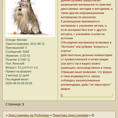
Данная рубрика предполагает
размещение материалов по практике
дрессировки, методам и методикам, а
также другим информационным
материалам по кинологии.
К размещению принимаются
материалы с указанием автора, и,
если материал был взят с другого
ресурса, с указанием ссылки на
источник.
Откуда:
Москва
Обсуждения материалов возможны в
Зарегистрирован
: 2011-08-11
"болталке" или рубрике "вопросы и
Приглашений:
0
ответы".
Сообщений:
5268
Действительно дельные комментарии
Уважение:
[+22/-0]
от профессионалов и иллюстрации
Позитив:
[+155/-1]
(как фото так и видео) можно
Пол:
Женский
Возраст:
51
размещать непосредственно в темах.
[1975-07-13]
Провел на форуме:
Обращаю ваше внимание, что форум
2 месяца 12 дней
и тема модерируется, прошу
Последний визит:
соблюдать вышеизложенные
2026-08-03 08:29:49
рекомендации, дабы "не замусорить"
форум.
0
Страница:
1
»
Дрессировка на Рублевке
»
Практика дрессировки
»
О