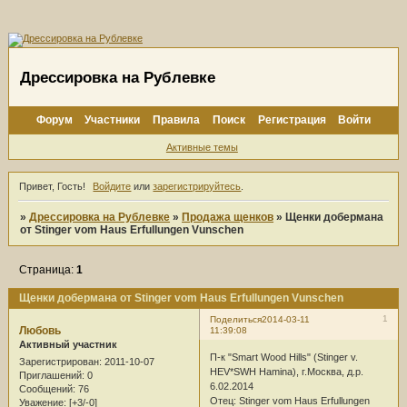
Дрессировка на Рублевке
Форум
Участники
Правила
Поиск
Регистрация
Войти
Активные темы
Привет, Гость!
Войдите
или
зарегистрируйтесь
.
»
Дрессировка на Рублевке
»
Продажа щенков
»
Щенки добермана
от Stinger vom Haus Erfullungen Vunschen
Страница:
1
Щенки добермана от Stinger vom Haus Erfullungen Vunschen
1
Поделиться
2014-03-11
Любовь
11:39:08
Активный участник
П-к "Smart Wood Hills" (Stinger v.
Зарегистрирован
: 2011-10-07
HEV*SWH Hamina), г.Москва, д.р.
Приглашений:
0
6.02.2014
Сообщений:
76
Отец: Stinger vom Haus Erfullungen
Уважение:
[+3/-0]