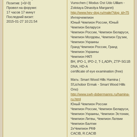
Vunschen ( Modus Ost Udo Uilliam -
Позитив:
[+0/-0]
Zolotaya Dinastiya Margaret)
Провел на форуме:
17 часов 17 минут
http://www.hev-dog.ru/male/?dog_id=75
Последний визит:
Интерчемпион
2015-01-27 10:21:54
Юный Чемпион России, Юный
Чемпион Беларуси
Чемпион России, Чемпион Беларуси,
Чемпион Молдовы, Чемпион Грузии,
Чемпион Украины
Гранд Чемпион России, Гранд
Чемпион Украины
Чемпион НКП
BH, IPO-1, IPO-2, T-1,ADPr, ZTP-SG1B
DNA, HD-A
certificate of eye examination (free)
Мать: Smart Wood Hills Hamina (
S'Lichobor Ermak - Smart Wood Hills
Ono)
http://www.swh-dobermanns.ru/hamina-
ru.html
Юный Чемпион России
Чемпион России, Чемпион Беларуси,
Чемпион Украины, Чемпион Эстонии,
Чемпион Литвы, Чемпион Латвии
Чемпион Балтии
2хЧемпион РКФ
CACIB, R.CACIB