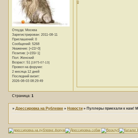
0
Откуда:
Москва
Зарегистрирован
: 2011-08-11
Приглашений:
0
Сообщений:
5268
Уважение:
[+22/-0]
Позитив:
[+155/-1]
Пол:
Женский
Возраст:
51
[1975-07-13]
Провел на форуме:
2 месяца 12 дней
Последний визит:
2026-08-03 08:29:49
Страница:
1
»
Дрессировка на Рублевке
»
Новости
»
Пуллеры приехали к нам! М