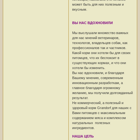
может быть для них полезным и
вкусным.
ВЫ НАС ВДОХНОВИЛИ
Мы выслушали множество важных
для нас мнений ветеринаров,
технологов, владельцев собак, как
профессионалов так и частников.
Какой корм они хотели бы для своих
питомцев, что их беспокоит в
существующих кормах, и что они
хотели бы изменить.
Вы нас вдохновили, и благодаря
Вашему мнению, современным
инновационным разработкам, а
главное благодаря огромному
желанию, мы получили долгожданный
результат.
Не коммерческий, а полезный и
здоровый корм Grandorf для наших с
Вами питомцев с максимальным
содержанием мяса и комплексом
натуральных полезных
ингредиентов.
НАША ЦЕЛЬ