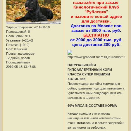
называйте при заказе
Кинологический Клуб
"Рублевка"
и назовите новый адрес
для доставки.
Доставка по Москве при
Зарегистрирован
: 2011-08-10
заказе от 3000 тыс. руб.
Приглашений:
0
БЕСПЛАТНО
Сообщений:
914
от 2000 до 3000 тыс. руб.
Уважение:
[+20/-0]
цена доставки 200 руб.
Позитив:
[+9/-0]
Пол:
Женский
Провел на форуме:
12 дней 0 часов
Последний визит:
НАТУРАЛЬНЫЙ И
2019-05-18 13:47:06
ГИПОАЛЛЕРГЕННЫЙ КОРМ
КЛАССА СУПЕР ПРЕМИУМ
ХОЛИСТИК
Превосходная линейка кормов для
собак, идеально подходит питомцам с
чувствительным пищеварением или
склонным к аллергии.
60% МЯСА В СОСТАВЕ КОРМА
Каждая гранула этого корма
насыщена мясными компонентами,
очень питательна и богата энергией и
витаминами из отборных,