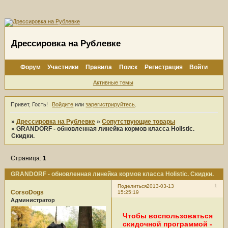
Дрессировка на Рублевке
Форум
Участники
Правила
Поиск
Регистрация
Войти
Активные темы
Привет, Гость!
Войдите
или
зарегистрируйтесь
.
»
Дрессировка на Рублевке
»
Сопутствующие товары
»
GRANDORF - обновленная линейка кормов класса Holistic.
Скидки.
Страница:
1
GRANDORF - обновленная линейка кормов класса Holistic. Скидки.
1
Поделиться
2013-03-13
CorsoDogs
15:25:19
Администратор
Чтобы воспользоваться
скидочной программой -