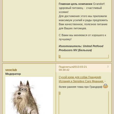
Главная цель компании
Grandorf:
здоровый питомец - счастливый
хозяин!
Для достижения этого мы приложили
максимум усилий и рады предложить
Вам качественное, полезное питание
для Ваших питомцев.
C Вами мы меняемся от хорошего к
лучшему!
Изготовитель: United Petfood
Producers NV (Бельгия)
0
3
Поделиться
2013-03-21
veoclub
09:39:42
Модератор
Сухой корм для собак Грандорф
Испания и Sensitive Carе Франция.
-
более ранняя тема про Грандорф
0