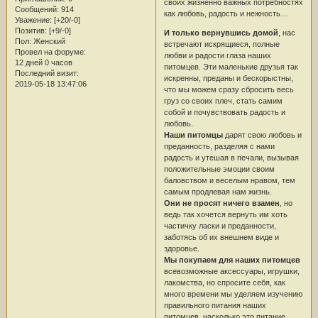
своих жизненно важных потребностях
Сообщений:
914
как любовь, радость и нежность…
Уважение:
[+20/-0]
Позитив:
[+9/-0]
И только вернувшись домой
, нас
Пол:
Женский
встречают искрящиеся, полные
Провел на форуме:
любви и радости глаза наших
12 дней 0 часов
питомцев. Эти маленькие друзья так
Последний визит:
искренны, преданы и бескорыстны,
2019-05-18 13:47:06
что мы можем сразу сбросить весь
груз со своих плеч, стать самим
собой и почувствовать радость и
любовь.
Наши питомцы
дарят свою любовь и
преданность, разделяя с нами
радость и утешая в печали, вызывая
положительные эмоции своим
баловством и веселым нравом, тем
самым продлевая нам жизнь.
Они не просят ничего взамен
, но
ведь так хочется вернуть им хоть
частичку ласки и преданности,
заботясь об их внешнем виде и
здоровье.
Мы покупаем для наших питомцев
всевозможные аксессуары, игрушки,
лакомства, но спросите себя, как
много времени мы уделяем изучению
правильного питания наших
питомцев, насколько это питание