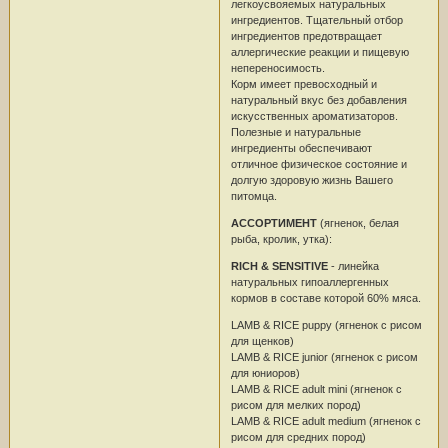
легкоусвояемых натуральных
ингредиентов. Тщательный отбор
ингредиентов предотвращает
аллергические реакции и пищевую
непереносимость.
Корм имеет превосходный и
натуральный вкус без добавления
искусственных ароматизаторов.
Полезные и натуральные
ингредиенты обеспечивают
отличное физическое состояние и
долгую здоровую жизнь Вашего
питомца.
АССОРТИМЕНТ
(ягненок, белая
рыба, кролик, утка):
RICH & SENSITIVE
- линейка
натуральных гипоаллергенных
кормов в составе которой 60% мяса.
LAMB & RICE puppy (ягненок с рисом
для щенков)
LAMB & RICE junior (ягненок с рисом
для юниоров)
LAMB & RICE adult mini (ягненок с
рисом для мелких пород)
LAMB & RICE adult medium (ягненок с
рисом для средних пород)