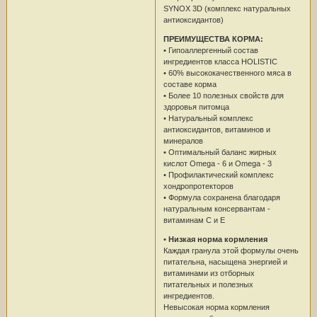
SYNOX 3D (комплекс натуральных
антиоксидантов)
ПРЕИМУЩЕСТВА КОРМА:
• Гипоаллергенный состав
ингредиентов класса HOLISTIC
• 60% высококачественного мяса в
составе корма
• Более 10 полезных свойств для
здоровья питомца
• Натуральный комплекс
антиоксидантов, витаминов и
минералов
• Оптимальный баланс жирных
кислот Omega - 6 и Omega - 3
• Профилактический комплекс
хондропротекторов
• Формула сохранена благодаря
натуральным консервантам -
витаминам C и E
•
Низкая норма кормления
Каждая гранула этой формулы очень
питательна, насыщена энергией и
витаминами из отборных
питательных и полезных
ингредиентов.
Невысокая норма кормления