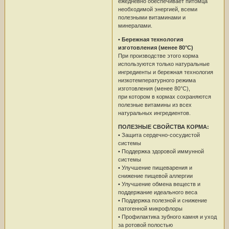
ежедневно обеспечивает питомца
необходимой энергией, всеми
полезными витаминами и
минералами.
•
Бережная технология
изготовления (менее 80°C)
При производстве этого корма
используются только натуральные
ингредиенты и бережная технология
низкотемпературного режима
изготовления (менее 80°C),
при котором в кормах сохраняются
полезные витамины из всех
натуральных ингредиентов.
ПОЛЕЗНЫЕ СВОЙСТВА КОРМА:
• Защита сердечно-сосудистой
системы
• Поддержка здоровой иммунной
системы
• Улучшение пищеварения и
снижение пищевой аллергии
• Улучшение обмена веществ и
поддержание идеального веса
• Поддержка полезной и снижение
патогенной микрофлоры
• Профилактика зубного камня и уход
за ротовой полостью