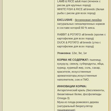
LAMB & RICE adult maxi (ягненок с
рисом для крупных пород)
WHITE FISH & RICE all breeds (белая
рыба с рисом для всех пород)
EXCLUSIVE
-
беззерновая линейка
натуральных гипоалергенных кормов
в составе которой 60 % мяса.
RABBIT & POTATO all breeds (кролик с
картофелем для всех пород)
DUCK & POTATO all breeds (утка с
картофелем для всех пород)
Упаковка:
12кг, 3кг, 1кг
КОРМА НЕ СОДЕРЖАТ:
пшеницу,
кукурузу, свеклу, субпродукты, яйца,
курицу, куриный жир, соль, сахар,
красители, искусственные
ароматизаторы,искусственные
наполнители, сою и ГМО.
ИННОВАЦИИ КОРМА:
Антарктический криль (биоэлементы,
биоактивные белки, фосфолипиды
Omega-3)
Мука из плода рожкового дерева
(натуральный биорегулятор
пищеварения)