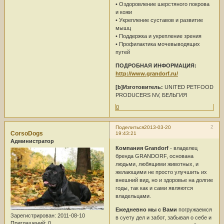
• Оздоровление шерстяного покрова
и кожи
• Укрепление суставов и развитие
мышц
• Поддержка и укрепление зрения
• Профилактика мочевыводящих
путей
ПОДРОБНАЯ ИНФОРМАЦИЯ:
http://www.grandorf.ru/
[b]Изготовитель:
UNITED PETFOOD
PRODUCERS NV, БЕЛЬГИЯ
0
2
Поделиться
2013-03-20
CorsoDogs
19:43:21
Администратор
Компания Grandorf
- владелец
бренда GRANDORF, основана
людьми, любящими животных, и
желающими не просто улучшить их
внешний вид, но и здоровье на долгие
годы, так как и сами являются
владельцами.
Ежедневно мы с Вами
погружаемся
Зарегистрирован
: 2011-08-10
в суету дел и забот, забывая о себе и
Приглашений:
0