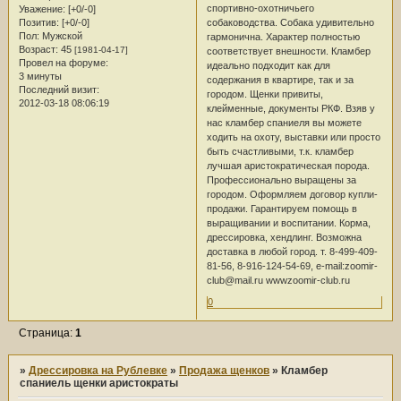
спортивно-охотничьего
Уважение:
[+0/-0]
собаководства. Собака удивительно
Позитив:
[+0/-0]
Пол:
Мужской
гармонична. Характер полностью
Возраст:
45
[1981-04-17]
соответствует внешности. Кламбер
Провел на форуме:
идеально подходит как для
3 минуты
содержания в квартире, так и за
Последний визит:
городом. Щенки привиты,
2012-03-18 08:06:19
клейменные, документы РКФ. Взяв у
нас кламбер спаниеля вы можете
ходить на охоту, выставки или просто
быть счастливыми, т.к. кламбер
лучшая аристократическая порода.
Профессионально выращены за
городом. Оформляем договор купли-
продажи. Гарантируем помощь в
выращивании и воспитании. Корма,
дрессировка, хендлинг. Возможна
доставка в любой город. т. 8-499-409-
81-56, 8-916-124-54-69, e-mail:zoomir-
club@mail.ru wwwzoomir-club.ru
0
Страница:
1
»
Дрессировка на Рублевке
»
Продажа щенков
»
Кламбер
спаниель щенки аристократы