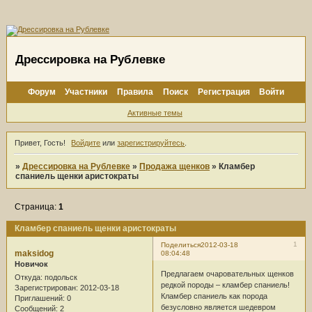
Дрессировка на Рублевке
Форум
Участники
Правила
Поиск
Регистрация
Войти
Активные темы
Привет, Гость!
Войдите
или
зарегистрируйтесь
.
»
Дрессировка на Рублевке
»
Продажа щенков
»
Кламбер
спаниель щенки аристократы
Страница:
1
Кламбер спаниель щенки аристократы
1
Поделиться
2012-03-18
maksidog
08:04:48
Новичок
Предлагаем очаровательных щенков
Откуда:
подольск
редкой породы – кламбер спаниель!
Зарегистрирован
: 2012-03-18
Кламбер спаниель как порода
Приглашений:
0
безусловно является шедевром
Сообщений:
2