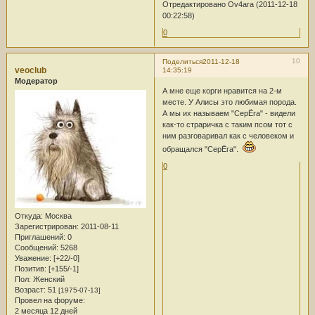
Отредактировано Ov4ara (2011-12-18
00:22:58)
0
10
Поделиться
2011-12-18
veoclub
14:35:19
Модератор
А мне еще корги нравится на 2-м
месте. У Алисы это любимая порода.
А мы их называем "СерЁга" - видели
как-то страричка с таким псом тот с
ним разговаривал как с человеком и
обращался "СерЁга".
0
Откуда:
Москва
Зарегистрирован
: 2011-08-11
Приглашений:
0
Сообщений:
5268
Уважение:
[+22/-0]
Позитив:
[+155/-1]
Пол:
Женский
Возраст:
51
[1975-07-13]
Провел на форуме:
2 месяца 12 дней