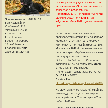
Эти титулы присуждаются только на
шоу чемпионов «Золотой ошейник» и
заносятся в родословную.
Победитель шоу чемпионов «Золотой
ошейник 2011» получает титул
Зарегистрирован
: 2011-08-10
«Лучшая собака 2011 года» и главный
Приглашений:
0
приз.
Сообщений:
914
Уважение:
[+20/-0]
Регистрация на шоу чемпионов
Позитив:
[+9/-0]
производится в офисе РКФ по адресу:
Пол:
Женский
Москва, ул. Гостиничная 9 корпус 4,
Провел на форуме:
12 дней 0 часов
или по почте, почтовый адрес 127106,
Последний визит:
Москва, а/я 28 РКФ, также вы можете,
2019-05-18 13:47:06
оплатив через сбербанк прислать нам
Ваши документы по e-mail.
Golden_collar@rkf.org.ru (Заявку по
электронной почте присылать строго
с пометкой в теме письма
"Регистрация на выставку ЗОЛОТОЙ
ОШЕЙНИК 2011")
С сайта РКФ:
http://rkf.org.ru/shows/goldencollar/2011/201
На шоу чемпионов «Золотой ошейник
2011» будет проходить подведение
итогов рейтингов Топ заводчик и Топ
собака 2011 года.
Российская кинологическая