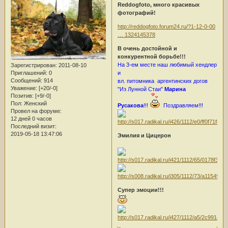
Reddogfoto, много красивых
фотографий!
http://reddogfoto.forum24.ru/?1-12-0-00
… 1324145378
В очень достойной и
конкурентной борьбе!!!
На 3-ем месте наш любимый хендлер
Зарегистрирован
: 2011-08-10
Приглашений:
0
и
Сообщений:
914
вл. питомника аргентинских догов
Уважение:
[+20/-0]
"Из Лунной Стаи"
Марина
Позитив:
[+9/-0]
Пол:
Женский
Русакова
!!!
Поздравляем!!!
Провел на форуме:
12 дней 0 часов
Последний визит:
2019-05-18 13:47:06
Эмилия и Цицерон
Супер эмоции!!!