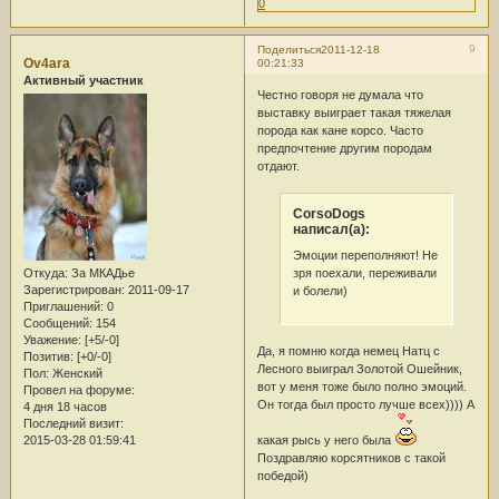
0
9
Поделиться
2011-12-18
Ov4ara
00:21:33
Активный участник
Честно говоря не думала что
выставку выиграет такая тяжелая
порода как кане корсо. Часто
предпочтение другим породам
отдают.
CorsoDogs
написал(а):
Эмоции переполняют! Не
зря поехали, переживали
Откуда:
За МКАДье
Зарегистрирован
: 2011-09-17
и болели)
Приглашений:
0
Сообщений:
154
Уважение:
[+5/-0]
Да, я помню когда немец Натц с
Позитив:
[+0/-0]
Лесного выиграл Золотой Ошейник,
Пол:
Женский
вот у меня тоже было полно эмоций.
Провел на форуме:
Он тогда был просто лучше всех)))) А
4 дня 18 часов
Последний визит:
2015-03-28 01:59:41
какая рысь у него была
Поздравляю корсятников с такой
победой)