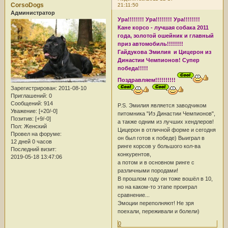
CorsoDogs
21:11:50
Администратор
Ура!!!!!!!! Ура!!!!!!!! Ура!!!!!!!!
Кане корсо - лучшая собака 2011
года, золотой ошейник и главный
приз автомобиль!!!!!!!!
Гайдукова Эмилия и Цицерон из
Династии Чемпионов! Супер
победа!!!!!
Поздравляем!!!!!!!!!!
Зарегистрирован
: 2011-08-10
Приглашений:
0
Сообщений:
914
P.S. Эмилия является заводчиком
Уважение:
[+20/-0]
питомника "Из Династии Чемпионов",
Позитив:
[+9/-0]
а также одним из лучших хендлеров!
Пол:
Женский
Цицерон в отличной форме и сегодня
Провел на форуме:
он был готов к победе) Выиграл в
12 дней 0 часов
ринге корсов у большого кол-ва
Последний визит:
конкурентов,
2019-05-18 13:47:06
а потом и в основном ринге с
различными породами!
В прошлом году он тоже вошёл в 10,
но на каком-то этапе проиграл
сравнение...
Эмоции переполняют! Не зря
поехали, переживали и болели)
0