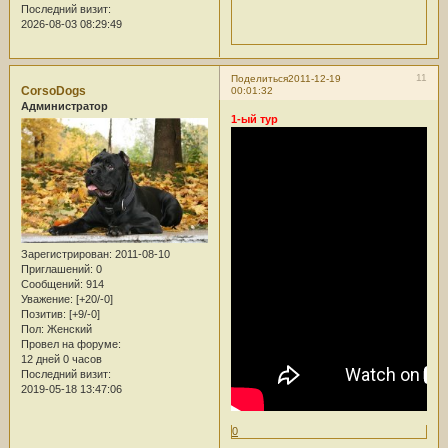
Последний визит:
2026-08-03 08:29:49
11
Поделиться
2011-12-19
CorsoDogs
00:01:32
Администратор
1-ый тур
Зарегистрирован
: 2011-08-10
Приглашений:
0
Сообщений:
914
Уважение:
[+20/-0]
Позитив:
[+9/-0]
Пол:
Женский
Провел на форуме:
12 дней 0 часов
Последний визит:
2019-05-18 13:47:06
0