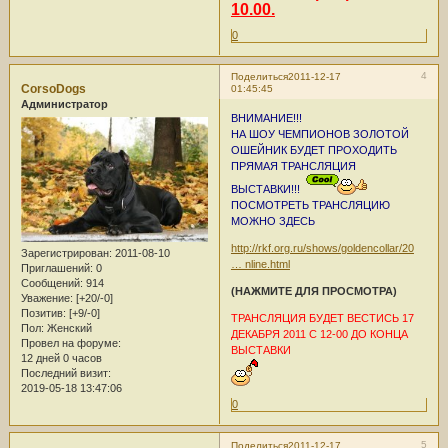
10.00.
0
4
Поделиться
2011-12-17
CorsoDogs
01:45:45
Администратор
ВНИМАНИЕ!!!
НА ШОУ ЧЕМПИОНОВ ЗОЛОТОЙ
ОШЕЙНИК БУДЕТ ПРОХОДИТЬ
ПРЯМАЯ ТРАНСЛЯЦИЯ
ВЫСТАВКИ!!!
ПОСМОТРЕТЬ ТРАНСЛЯЦИЮ
МОЖНО ЗДЕСЬ
http://rkf.org.ru/shows/goldencollar/20
Зарегистрирован
: 2011-08-10
… nline.html
Приглашений:
0
Сообщений:
914
(НАЖМИТЕ ДЛЯ ПРОСМОТРА)
Уважение:
[+20/-0]
Позитив:
[+9/-0]
ТРАНСЛЯЦИЯ БУДЕТ ВЕСТИСЬ 17
Пол:
Женский
ДЕКАБРЯ 2011 С 12-00 ДО КОНЦА
Провел на форуме:
ВЫСТАВКИ
12 дней 0 часов
Последний визит:
2019-05-18 13:47:06
0
5
Поделиться
2011-12-17