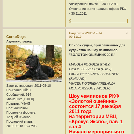
электронной почте – 30.11.2011
Окончание регистрации в офисе РКФ
- 30.11.2011
0
3
Поделиться
2011-12-14
CorsoDogs
00:31:19
Администратор
Список судей, приглашенных для
судейства на шоу чемпионов
"ЗОЛОТОЙ ОШЕЙНИК 2011"
MANOLA POGGESI (ITALY)
GIULIO BEZZECCHI (ITALY)
PAULA HEIKKONEN-LEHKONEN
(FINLAND)
VINCENT O’BRIEN (IRELAND)
Зарегистрирован
: 2011-08-10
MOA PERSSON (SWEDEN)
Приглашений:
0
Сообщений:
914
Шоу чемпионов РКФ
Уважение:
[+20/-0]
«Золотой ошейник»
Позитив:
[+9/-0]
состоится 17 декабря
Пол:
Женский
2011 года
Провел на форуме:
на территории МВЦ
12 дней 0 часов
«Крокус Экспо», пав. 1
Последний визит:
2019-05-18 13:47:06
зал 4.
Начало мероприятия в