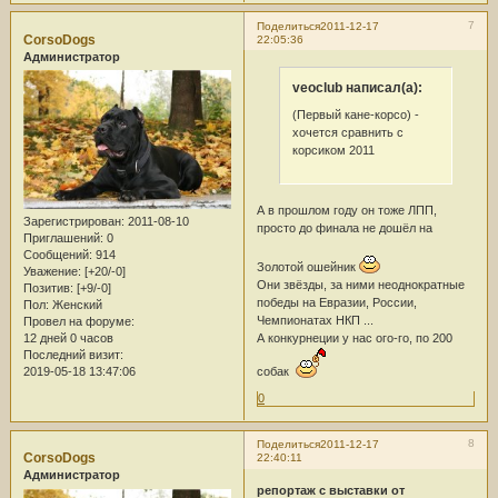
7
Поделиться
2011-12-17
CorsoDogs
22:05:36
Администратор
veoclub написал(а):
(Первый кане-корсо) -
хочется сравнить с
корсиком 2011
А в прошлом году он тоже ЛПП,
Зарегистрирован
: 2011-08-10
просто до финала не дошёл на
Приглашений:
0
Сообщений:
914
Золотой ошейник
Уважение:
[+20/-0]
Они звёзды, за ними неоднократные
Позитив:
[+9/-0]
победы на Евразии, России,
Пол:
Женский
Чемпионатах НКП ...
Провел на форуме:
12 дней 0 часов
А конкурнеции у нас ого-го, по 200
Последний визит:
2019-05-18 13:47:06
собак
0
8
Поделиться
2011-12-17
CorsoDogs
22:40:11
Администратор
репортаж с выставки от