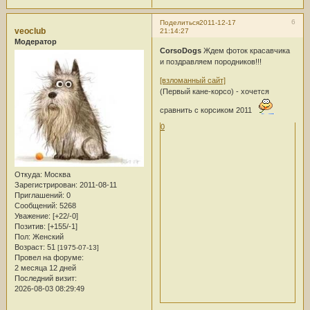
6
Поделиться
2011-12-17
veoclub
21:14:27
Модератор
CorsoDogs
Ждем фоток красавчика
и поздравляем породников!!!
[взломанный сайт]
(Первый кане-корсо) - хочется
сравнить с корсиком 2011
0
Откуда:
Москва
Зарегистрирован
: 2011-08-11
Приглашений:
0
Сообщений:
5268
Уважение:
[+22/-0]
Позитив:
[+155/-1]
Пол:
Женский
Возраст:
51
[1975-07-13]
Провел на форуме:
2 месяца 12 дней
Последний визит:
2026-08-03 08:29:49