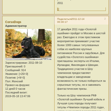
2011
0
2
Поделиться
2011-12-14
CorsoDogs
00:30:17
Администратор
17 декабря 2011 года «Золотой
ошейник» пройдет в Москве в шестой
раз. Ежегодно в этом престижном
мероприятии принимают участие
более 1000 самых титулованных
собак из наиболее крупных
питомников России и зарубежья. Для
судейства «Золотого ошейника»
приглашены эксперты из Италии,
Зарегистрирован
: 2011-08-10
Ирландии, Финляндии и Швеции.
Приглашений:
0
Традиционно участие в Шоу
Сообщений:
914
чемпионов предоставляет
Уважение:
[+20/-0]
владельцам и заводчикам
Позитив:
[+9/-0]
возможность не только побороться за
Пол:
Женский
серьезные титулы, но и завоевать
Провел на форуме:
12 дней 0 часов
фантастические призы.
Последний визит:
Только на Шоу чемпионов РКФ
2019-05-18 13:47:06
«Золотой ошейник» Лучший кобель и
Лучшая сука породы получают
титулы «Чемпион породы 2011 года»,