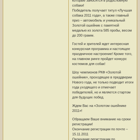
которые заносятся в родословную
собаки!
Победитель получает титул «Лучшая
собака 2011 года», а также главный
приз – автомобиль и уникальный
Золотой ошейник с памятной
медалью из золота 585 пробы, весом
до 200 грамм.
Гостей и зрителей ждет интересная
конкурсная программа и настоящее
праздничное настроение! Кроме того,
на главном ринге пройдет конкурс
костюмов для собак!
Шоу чемпионов РКФ «Золотой
ошейник», проходящее в преддверии
Нового года, не только подводит итоги
года уходящего и отмечает
победителей, но и является стартом
для будущих побед.
Ждем Вас на «Золотом ошейнике
2011»!
Обращаем Ваше внимание на сроки
регистрации!
Окончание регистрации по почте –
15.11.2011
Окончание регистрации по