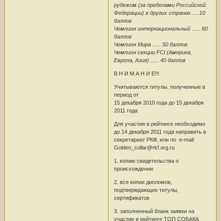
рубежом (за пределами Российской
Федерации) в других странах…..10
баллов
Чемпион интернациональный ….. 60
баллов
Чемпион Мира ….. 50 баллов
Чемпион секции FCI (Америка,
Европа, Азия) ….. 40 баллов
В Н И М А Н И Е!!!
Учитываются титулы, полученные в
период от
15 декабря 2010 года до 15 декабря
2011 года
Для участия в рейтинге необходимо
до 14 декабря 2011 года направить в
секретариат РКФ, или по e-mail:
Golden_collar@rkf.org.ru
1. копию свидетельства о
происхождении
2. все копии дипломов,
подтверждающих титулы,
сертификатов
3. заполненный бланк заявки на
участие в рейтинге ТОП СОБАКА