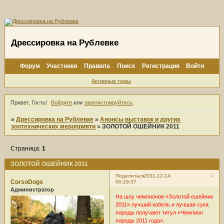
Дрессировка на Рублевке
Форум
Участники
Правила
Поиск
Регистрация
Войти
Активные темы
Привет, Гость!
Войдите
или
зарегистрируйтесь
.
»
Дрессировка на Рублевке
»
Анонсы выставок и других
зоотехнических мероприяти
»
ЗОЛОТОЙ ОШЕЙНИК 2011
Страница:
1
ЗОЛОТОЙ ОШЕЙНИК 2011
1
Поделиться
2011-12-14
CorsoDogs
00:29:37
Администратор
На шоу чемпионов «Золотой ошейник
2011» лучший кобель и лучшая сука
породы получают титул «Чемпион
породы 2011 года».