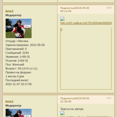
946
Поделиться
2016-05-30
lena1
00:12:08
Модератор
0
Откуда:
г.Москва
Зарегистрирован
: 2012-05-05
Приглашений:
0
Сообщений:
2244
Уважение:
[+49/-0]
Позитив:
[+50/-0]
Пол:
Женский
Возраст:
49
[1976-12-21]
Провел на форуме:
1 месяц 4 дня
Последний визит:
2022-11-07 19:17:05
947
Поделиться
2016-06-02
lena1
22:39:09
Модератор
Трасса на завтра