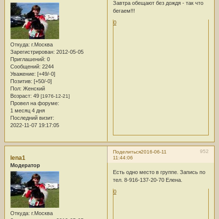
Завтра обещают без дождя - так что
бегаем!!!
0
Откуда:
г.Москва
Зарегистрирован
: 2012-05-05
Приглашений:
0
Сообщений:
2244
Уважение:
[+49/-0]
Позитив:
[+50/-0]
Пол:
Женский
Возраст:
49
[1976-12-21]
Провел на форуме:
1 месяц 4 дня
Последний визит:
2022-11-07 19:17:05
952
Поделиться
2016-06-11
lena1
11:44:06
Модератор
Есть одно место в группе. Запись по
тел. 8-916-137-20-70 Елена.
0
Откуда:
г.Москва