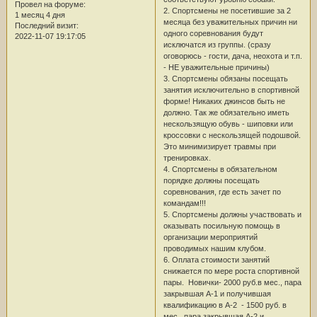
Провел на форуме:
2. Спортсмены не посетившие за 2
1 месяц 4 дня
месяца без уважительных причин ни
Последний визит:
одного соревнования будут
2022-11-07 19:17:05
исключатся из группы. (сразу
оговорюсь - гости, дача, неохота и т.п.
- НЕ уважительные причины)
3. Спортсмены обязаны посещать
занятия исключительно в спортивной
форме! Никаких джинсов быть не
должно. Так же обязательно иметь
нескользящую обувь - шиповки или
кроссовки с нескользящей подошвой.
Это минимизирует травмы при
тренировках.
4. Спортсмены в обязательном
порядке должны посещать
соревнования, где есть зачет по
командам!!!
5. Спортсмены должны участвовать и
оказывать посильную помощь в
организации мероприятий
проводимых нашим клубом.
6. Оплата стоимости занятий
снижается по мере роста спортивной
пары. Новички- 2000 руб.в мес., пара
закрывшая А-1 и получившая
квалификацию в А-2 - 1500 руб. в
мес., пара закрывшая А-2 и