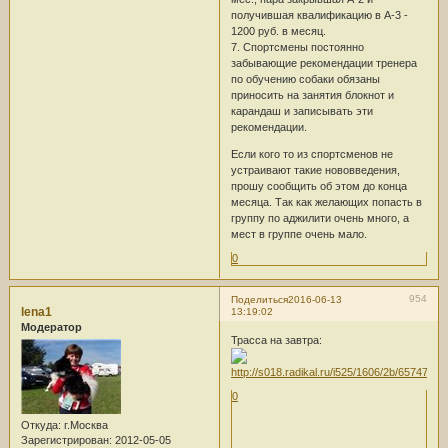
получившая квалификацию в А-3 -
1200 руб. в месяц.
7. Спортсмены постоянно
забывающие рекомендации тренера
по обучению собаки обязаны
приносить на занятия блокнот и
карандаш и записывать эти
рекомендации.
Если кого то из спортсменов не
устраивают такие нововведения,
прошу сообщить об этом до конца
месяца. Так как желающих попасть в
группу по аджилити очень много, а
мест в группе очень мало.
0
954
Поделиться
2016-06-13
lena1
13:19:02
Модератор
Трасса на завтра:
0
Откуда:
г.Москва
Зарегистрирован
: 2012-05-05