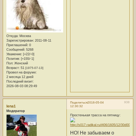
Откуда:
Москва
Зарегистрирован
: 2011-08-11
Приглашений:
0
Сообщений:
5268
Уважение:
[+22/-0]
Позитив:
[+155/-1]
Пол:
Женский
Возраст:
51
[1975-07-13]
Провел на форуме:
2 месяца 12 дней
Последний визит:
2026-08-03 08:29:49
938
Поделиться
2016-05-04
lena1
12:30:32
Модератор
Простенькая трасса на пятницу:
НО! Не забываем о