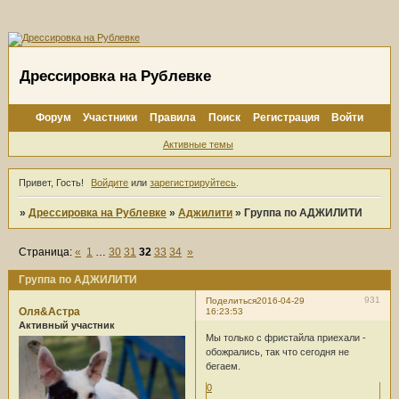
Дрессировка на Рублевке
Форум
Участники
Правила
Поиск
Регистрация
Войти
Активные темы
Привет, Гость!
Войдите
или
зарегистрируйтесь
.
»
Дрессировка на Рублевке
»
Аджилити
»
Группа по АДЖИЛИТИ
Страница:
«
1
…
30
31
32
33
34
»
Группа по АДЖИЛИТИ
931
Поделиться
2016-04-29
Оля&Астра
16:23:53
Активный участник
Мы только с фристайла приехали -
обожрались, так что сегодня не
бегаем.
0