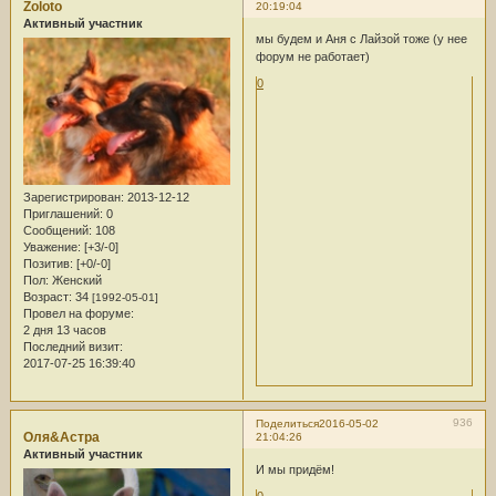
Zoloto
20:19:04
Активный участник
мы будем и Аня с Лайзой тоже (у нее
форум не работает)
0
Зарегистрирован
: 2013-12-12
Приглашений:
0
Сообщений:
108
Уважение:
[+3/-0]
Позитив:
[+0/-0]
Пол:
Женский
Возраст:
34
[1992-05-01]
Провел на форуме:
2 дня 13 часов
Последний визит:
2017-07-25 16:39:40
936
Поделиться
2016-05-02
Оля&Астра
21:04:26
Активный участник
И мы придём!
0