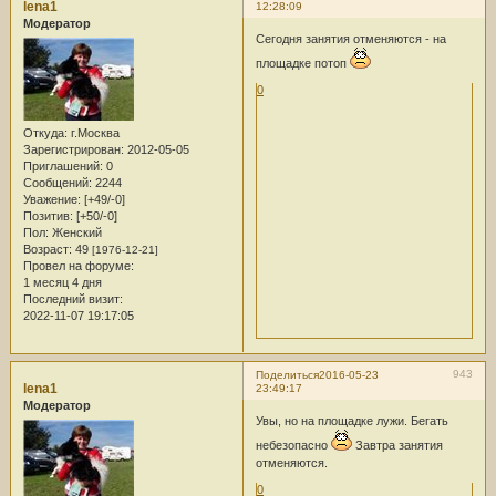
lena1
12:28:09
Модератор
Сегодня занятия отменяются - на
площадке потоп
0
Откуда:
г.Москва
Зарегистрирован
: 2012-05-05
Приглашений:
0
Сообщений:
2244
Уважение:
[+49/-0]
Позитив:
[+50/-0]
Пол:
Женский
Возраст:
49
[1976-12-21]
Провел на форуме:
1 месяц 4 дня
Последний визит:
2022-11-07 19:17:05
943
Поделиться
2016-05-23
lena1
23:49:17
Модератор
Увы, но на площадке лужи. Бегать
небезопасно
Завтра занятия
отменяются.
0