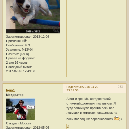
Зарегистрирован
: 2013-12-08
Приглашений:
0
Сообщений:
483
Уважение:
[+13/-0]
Позитив:
[+3/-0]
Провел на форуме:
2 дня 16 часов
Последний визит:
2017-07-16 12:43:58
932
Поделиться
2016-04-29
lena1
23:31:50
Модератор
А вот и зря. Мы сегодня такой
отличный джампинг поставили. Я
туда запихнула практически все
ловушки в которые попадалась на
всех последних соревнованиях
))
Откуда:
г.Москва
0
Зарегистрирован
: 2012-05-05