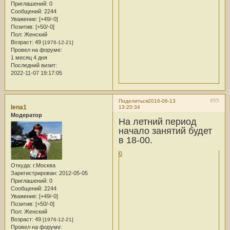
Приглашений:
0
Сообщений:
2244
Уважение:
[+49/-0]
Позитив:
[+50/-0]
Пол:
Женский
Возраст:
49
[1976-12-21]
Провел на форуме:
1 месяц 4 дня
Последний визит:
2022-11-07 19:17:05
955
Поделиться
2016-06-13
lena1
13:20:34
Модератор
На летний период
начало занятий будет
в 18-00.
0
Откуда:
г.Москва
Зарегистрирован
: 2012-05-05
Приглашений:
0
Сообщений:
2244
Уважение:
[+49/-0]
Позитив:
[+50/-0]
Пол:
Женский
Возраст:
49
[1976-12-21]
Провел на форуме: