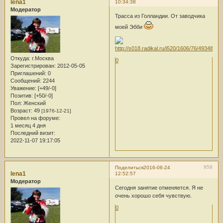
lena1
10:34:38
Модератор
Трасса из Голландии. От заводчика
моей Эбби
Откуда:
г.Москва
0
Зарегистрирован
: 2012-05-05
Приглашений:
0
Сообщений:
2244
Уважение:
[+49/-0]
Позитив:
[+50/-0]
Пол:
Женский
Возраст:
49
[1976-12-21]
Провел на форуме:
1 месяц 4 дня
Последний визит:
2022-11-07 19:17:05
958
Поделиться
2016-06-24
lena1
12:52:57
Модератор
Сегодня занятие отменяется. Я не
очень хорошо себя чувствую.
0