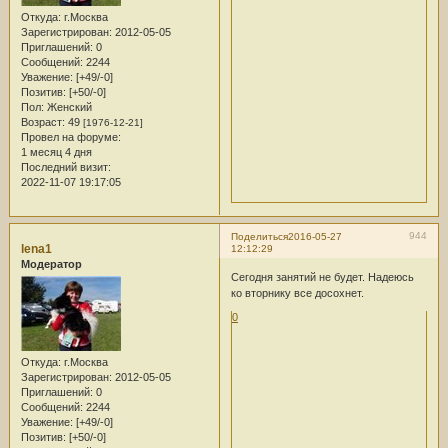
Откуда:
г.Москва
Зарегистрирован
: 2012-05-05
Приглашений:
0
Сообщений:
2244
Уважение:
[+49/-0]
Позитив:
[+50/-0]
Пол:
Женский
Возраст:
49
[1976-12-21]
Провел на форуме:
1 месяц 4 дня
Последний визит:
2022-11-07 19:17:05
944
Поделиться
2016-05-27
lena1
12:12:29
Модератор
Сегодня занятий не будет. Надеюсь
ко вторнику все досохнет.
0
Откуда:
г.Москва
Зарегистрирован
: 2012-05-05
Приглашений:
0
Сообщений:
2244
Уважение:
[+49/-0]
Позитив:
[+50/-0]