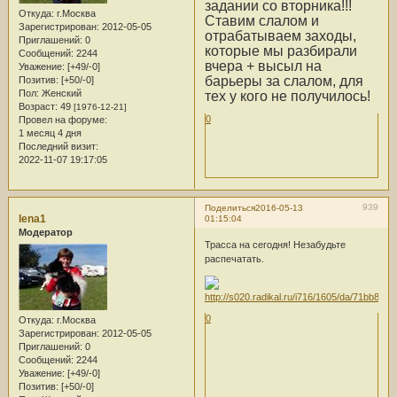
задании со вторника!!!
Откуда:
г.Москва
Ставим слалом и
Зарегистрирован
: 2012-05-05
отрабатываем заходы,
Приглашений:
0
которые мы разбирали
Сообщений:
2244
вчера + высыл на
Уважение:
[+49/-0]
барьеры за слалом, для
Позитив:
[+50/-0]
Пол:
Женский
тех у кого не получилось!
Возраст:
49
[1976-12-21]
0
Провел на форуме:
1 месяц 4 дня
Последний визит:
2022-11-07 19:17:05
939
Поделиться
2016-05-13
lena1
01:15:04
Модератор
Трасса на сегодня! Незабудьте
распечатать.
0
Откуда:
г.Москва
Зарегистрирован
: 2012-05-05
Приглашений:
0
Сообщений:
2244
Уважение:
[+49/-0]
Позитив:
[+50/-0]