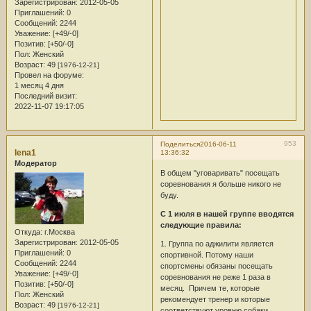
Зарегистрирован
: 2012-05-05
Приглашений:
0
Сообщений:
2244
Уважение:
[+49/-0]
Позитив:
[+50/-0]
Пол:
Женский
Возраст:
49
[1976-12-21]
Провел на форуме:
1 месяц 4 дня
Последний визит:
2022-11-07 19:17:05
953
Поделиться
2016-06-11
lena1
13:36:32
Модератор
В общем "уговаривать" посещать
соревнования я больше никого не
буду.
С 1 июля в нашей группе вводятся
следующие правила:
Откуда:
г.Москва
Зарегистрирован
: 2012-05-05
1. Группа по аджилити является
Приглашений:
0
спортивной. Потому наши
Сообщений:
2244
спортсмены обязаны посещать
Уважение:
[+49/-0]
соревнования не реже 1 раза в
Позитив:
[+50/-0]
месяц. Причем те, которые
Пол:
Женский
рекомендует тренер и которые
Возраст:
49
[1976-12-21]
соответствуют уровню собаки.