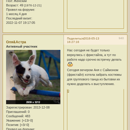
Пол:
Женский
Возраст:
49
[1976-12-21]
Провел на форуме:
1 месяц 4 дня
Последний визит:
2022-11-07 19:17:05
940
Поделиться
2016-05-13
Оля&Астра
16:27:16
Активный участник
Нас сегодня не будет только
вернулись с фристайла, а тут по
работе надо срочно встречку делать
Сегодня вечером Аня с Саймоном
(фристайл) хотела забрать костюмы
для группового танца из бытовки их
нужно доделать к выступлению.
0
Зарегистрирован
: 2013-12-08
Приглашений:
0
Сообщений:
483
Уважение:
[+13/-0]
Позитив:
[+3/-0]
Провел на форуме: