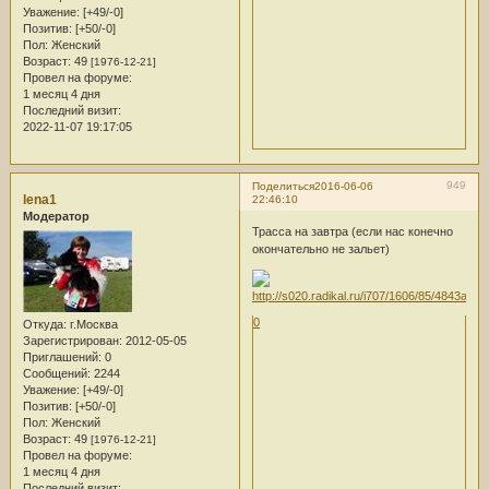
Уважение:
[+49/-0]
Позитив:
[+50/-0]
Пол:
Женский
Возраст:
49
[1976-12-21]
Провел на форуме:
1 месяц 4 дня
Последний визит:
2022-11-07 19:17:05
949
Поделиться
2016-06-06
lena1
22:46:10
Модератор
Трасса на завтра (если нас конечно
окончательно не зальет)
0
Откуда:
г.Москва
Зарегистрирован
: 2012-05-05
Приглашений:
0
Сообщений:
2244
Уважение:
[+49/-0]
Позитив:
[+50/-0]
Пол:
Женский
Возраст:
49
[1976-12-21]
Провел на форуме:
1 месяц 4 дня
Последний визит: