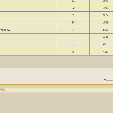
61
1603
22
1803
2
305
13
1309
_moscow
1
573
1
408
1
641
0
405
Сервис