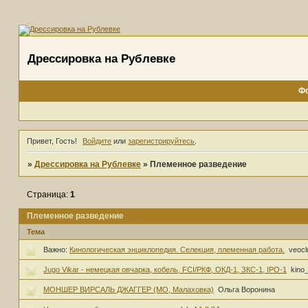
Дрессировка на Рублевке
Ф
Привет, Гость!
Войдите
или
зарегистрируйтесь
.
»
Дрессировка на Рублевке
»
Племенное разведение
Страница:
1
Племенное разведение
Тема
Важно:
Кинологическая энциклопедия. Селекция, племенная работа.
veocl
Jugo Vikar - немецкая овчарка, кобель, FCI/РКФ, ОКД-1, ЗКС-1, IPO-1
kino
МОНШЕР ВИРСАЛЬ ДЖАГГЕР (МО, Малаховка)
Ольга Воронина