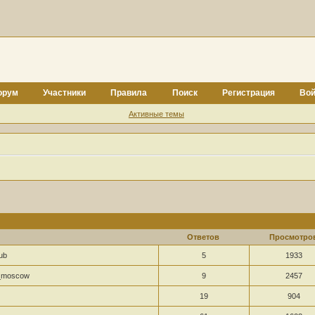
орум
Участники
Правила
Поиск
Регистрация
Вой
Активные темы
Ответов
Просмотро
ub
5
1933
_moscow
9
2457
19
904