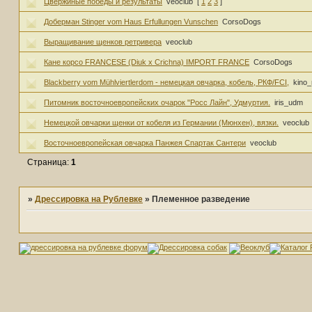
Цвержиные победы и результаты
veoclub
[
1
2
3
]
Доберман Stinger vom Haus Erfullungen Vunschen
CorsoDogs
Выращивание щенков ретривера
veoclub
Кане корсо FRANCESE (Diuk х Crichna) IMPORT FRANCE
CorsoDogs
Blackberry vom Mühlviertlerdom - немецкая овчарка, кобель, РКФ/FCI,
kino
Питомник восточноевропейских очарок "Росс Лайн", Удмуртия.
iris_udm
Немецкой овчарки щенки от кобеля из Германии (Мюнхен), вязки.
veoclub
Восточноевропейская овчарка Панжея Спартак Сантери
veoclub
Страница:
1
»
Дрессировка на Рублевке
»
Племенное разведение